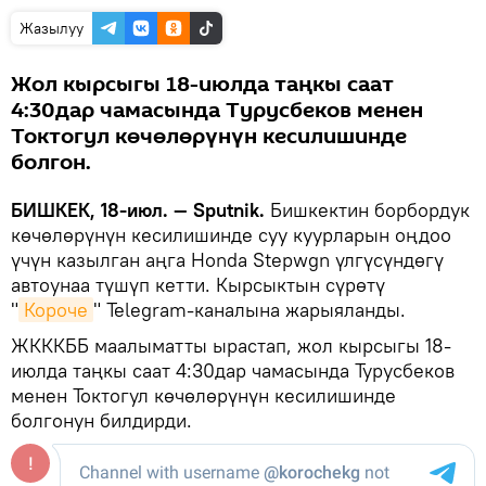
Жазылуу
Жол кырсыгы 18-июлда таңкы саат
4:30дар чамасында Турусбеков менен
Токтогул көчөлөрүнүн кесилишинде
болгон.
БИШКЕК, 18-июл. — Sputnik.
Бишкектин борбордук
көчөлөрүнүн кесилишинде суу куурларын оңдоо
үчүн казылган аңга Honda Stepwgn үлгүсүндөгү
автоунаа түшүп кетти. Кырсыктын сүрөтү
"
Короче
" Telegram-каналына жарыяланды.
ЖКККББ маалыматты ырастап, жол кырсыгы 18-
июлда таңкы саат 4:30дар чамасында Турусбеков
менен Токтогул көчөлөрүнүн кесилишинде
болгонун билдирди.