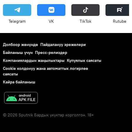
Telegram
VK
ТikТоk
Rutube
Долбоор жөнүндө
Пайдалануу эрежелери
Байланыш үчүн
Пресс-релиздер
Компаниялардын жаңылыктары
Купуялык саясаты
Cookie колдонуу жана автоматтык логирлөө
саясаты
Кайра байланыш
© 2026 Sputnik Бардык укуктар корголгон. 18+