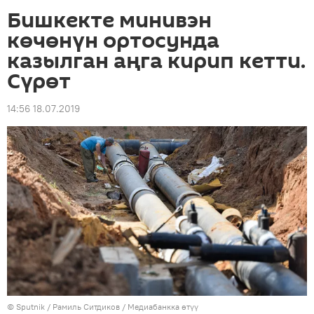
Бишкекте минивэн
көчөнүн ортосунда
казылган аңга кирип кетти.
Сүрөт
14:56 18.07.2019
©
Sputnik
/ Рамиль Ситдиков
/
Медиабанкка өтүү