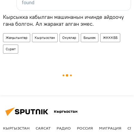
Кырсыкка кабылган машинанын ичинде айдоочу
гана болгон. Ал жаракат алган эмес.
Жаңылыктар
Кыргызстан
Окуялар
Бишкек
ЖКККББ
Сүрөт
Кыргызстан
КЫРГЫЗСТАН
САЯСАТ
РАДИО
РОССИЯ
МИГРАЦИЯ
СП