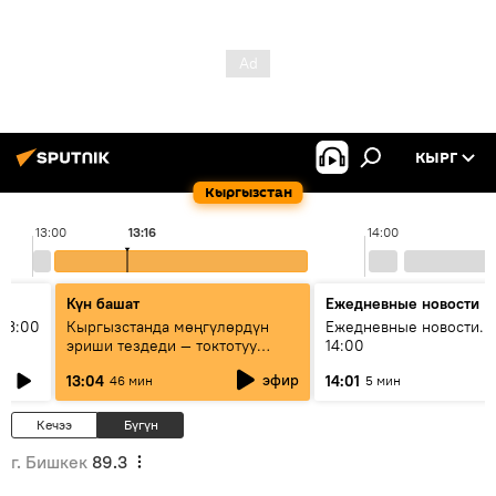
КЫРГ
Кыргызстан
13:00
13:16
14:00
Күн башат
Ежедневные новости
13:00
Кыргызстанда мөңгүлөрдүн
Ежедневные новости. 
эриши тездеди — токтотуу
14:00
мүмкүн эмеспи?
эфир
13:04
14:01
46 мин
5 мин
Кечээ
Бүгүн
г. Бишкек
89.3