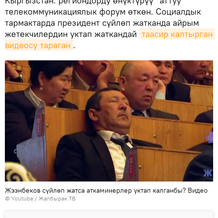
Кыргызстан: региондорду өнүктүрүү" аттуу
телекоммуникациялык форум өткөн. Социалдык
тармактарда президент сүйлөп жатканда айрым
жетекчилердин уктап жаткандай
таасир калтырган 
видеосу тараган
.
Жээнбеков cүйлөп жатса аткаминерлер уктап калганбы? Видео
©
Youtube / Жалбырак ТВ