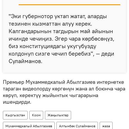
"Эки губернотор уктап жатат, аларды
тезинен кызматтан алуу керек.
Калгандарынын тагдырын май айынын
ичинде чечиңиз. Эгер чара көрбөсөңүз,
биз конституциядагы укугубузду
колдонуп сизге чечип беребиз", — деди
Сулайманов.
Премьер Мухаммедкалый Абылгазиев интернетке
тараган видеолорду көргөнүн жана ал боюнча чара
көрүп, керектүү жыйынтык чыгарарына
ишендирди.
Кыргызстан
Коом
Жаңылыктар
Мухаммедкалый Абылгазиев
Алтынбек Сулайманов
жаза