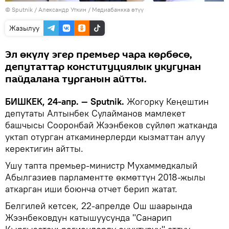
©
Sputnik
/ Александр Уткин
/
Медиабанкка өтүү
Жазылуу
Эл өкүлү эгер премьер чара көрбөсө,
депутаттар конституциялык укугунан
пайдалана турганын айтты.
БИШКЕК, 24-апр. — Sputnik.
Жогорку Кеңештин
депутаты Алтынбек Сулайманов мамлекет
башчысы Сооронбай Жээнбеков сүйлөп жатканда
уктап отурган аткаминерлерди кызматтан алуу
керектигин айтты.
Ушу тапта премьер-министр Мухаммедкалый
Абылгазиев парламентте өкмөттүн 2018-жылы
аткарган иши боюнча отчет берип жатат.
Белгилей кетсек, 22-апрелде Ош шаарында
Жээнбековдун катышуусунда "Санарип