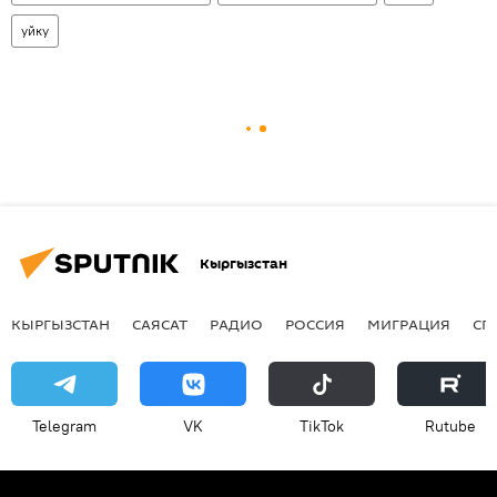
уйку
Кыргызстан
КЫРГЫЗСТАН
САЯСАТ
РАДИО
РОССИЯ
МИГРАЦИЯ
СП
Telegram
VK
ТikТоk
Rutube