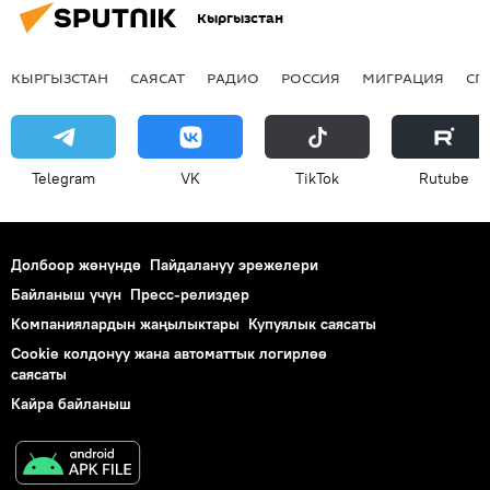
Кыргызстан
КЫРГЫЗСТАН
САЯСАТ
РАДИО
РОССИЯ
МИГРАЦИЯ
СП
Telegram
VK
ТikТоk
Rutube
Долбоор жөнүндө
Пайдалануу эрежелери
Байланыш үчүн
Пресс-релиздер
Компаниялардын жаңылыктары
Купуялык саясаты
Cookie колдонуу жана автоматтык логирлөө
саясаты
Кайра байланыш