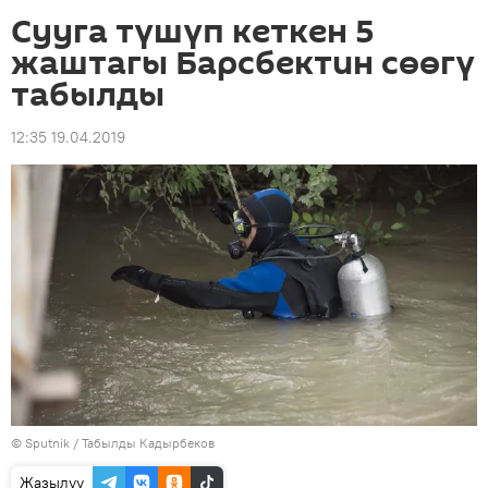
Сууга түшүп кеткен 5
жаштагы Барсбектин сөөгү
табылды
12:35 19.04.2019
©
Sputnik / Табылды Кадырбеков
Жазылуу