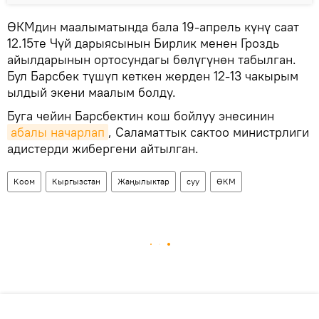
ӨКМдин маалыматында бала 19-апрель күнү саат
12.15те Чүй дарыясынын Бирлик менен Гроздь
айылдарынын ортосундагы бөлүгүнөн табылган.
Бул Барсбек түшүп кеткен жерден 12-13 чакырым
ылдый экени маалым болду.
Буга чейин Барсбектин кош бойлуу энесинин
абалы начарлап
, Саламаттык сактоо министрлиги
адистерди жибергени айтылган.
Коом
Кыргызстан
Жаңылыктар
суу
ӨКМ