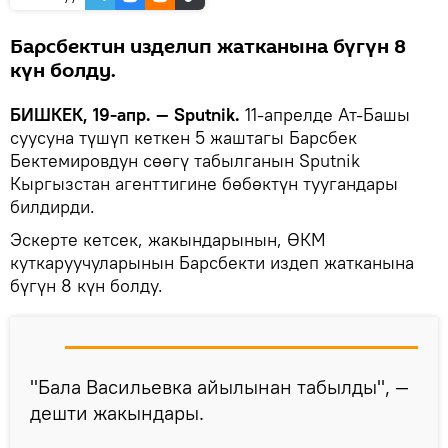
Барсбектин изделип жатканына бүгүн 8
күн болду.
БИШКЕК, 19-апр. — Sputnik.
11-апрелде Ат-Башы
суусуна түшүп кеткен 5 жаштагы Барсбек
Бектемировдун сөөгү табылганын Sputnik
Кыргызстан агенттигине бөбөктүн туугандары
билдирди.
Эскерте кетсек, жакындарынын, ӨКМ
куткаруучуларынын Барсбекти издеп жатканына
бүгүн 8 күн болду.
"Бала Васильевка айылынан табылды", —
дешти жакындары.