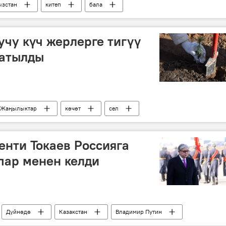
зстан
китеп
бала
учу күч жерлерге тигүү
ратылды
Жаңылыктар
көчөт
сел
енти Токаев Россияга
пар менен келди
Дүйнөдө
Казакстан
Владимир Путин