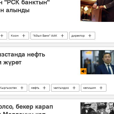
н "РСК банктын"
ен алынды
Коом
"Айыл Банк" ААК
директор
зстанда нефть
и жүрөт
Кыргызстан
нефть
чалгындоо
келишим
олсо, бекер карап