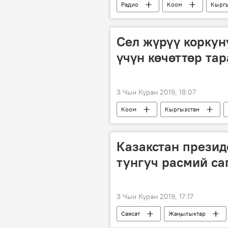
Радио
Коом
Кыргы
Сел жүрүү коркун
үчүн көчөттөр та
3 Чын Куран 2019, 18:07
Коом
Кыргызстан
Казакстан презид
тунгуч расмий са
3 Чын Куран 2019, 17:17
Саясат
Жаңылыктар