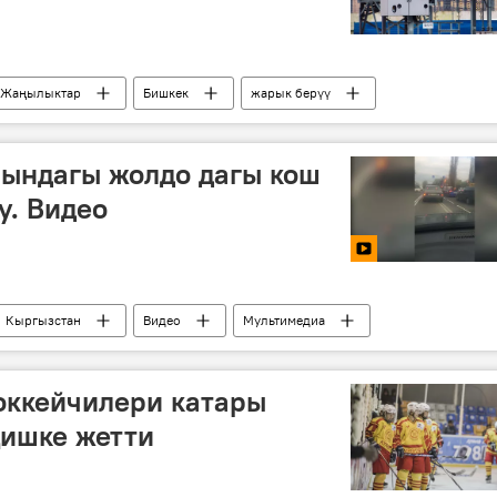
Жаңылыктар
Бишкек
жарык берүү
ындагы жолдо дагы кош
у. Видео
Кыргызстан
Видео
Мультимедиа
униципалдык ишканасы
оккейчилери катары
ңишке жетти