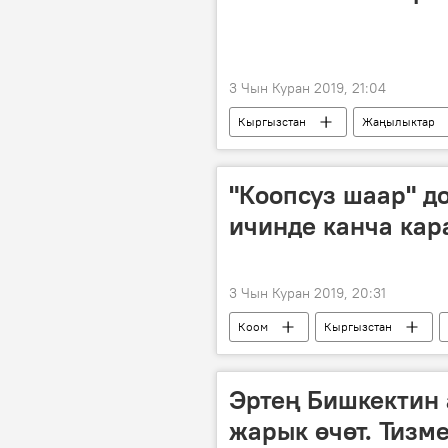
3 Чын Куран 2019, 21:04
Кыргызстан
Жаңылыктар
"Коопсуз шаар" д
ичинде канча кар
3 Чын Куран 2019, 20:31
Коом
Кыргызстан
айып пул
Эртең Бишкектин
жарык өчөт. Тизм