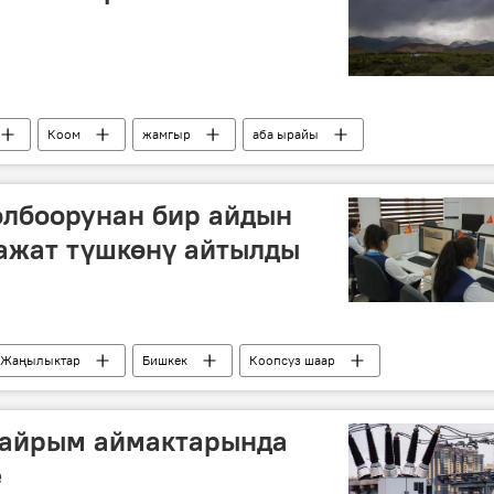
Коом
жамгыр
аба ырайы
олбоорунан бир айдын
ажат түшкөнү айтылды
Жаңылыктар
Бишкек
Коопсуз шаар
 айрым аймактарында
е