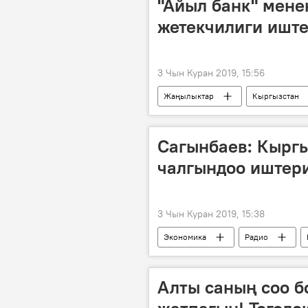
"Айыл банк" мене
жетекчилиги ишт
3 Чын Куран 2019, 15:56
Жаңылыктар
Кыргызстан
төрага
Сагынбаев: Кыргы
чалгындоо иштер
3 Чын Куран 2019, 15:38
Экономика
Радио
Алты саның соо б