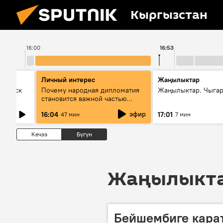
Кыргызстан
16:00
16:53
Личный интерес
Жаңылыктар
Выпуск
Почему народная дипломатия
Жаңылыктар. Чыга
становится важной частью
международного
эфир
16:04
17:01
47 мин
7 мин
сотрудничества
Кечээ
Бүгүн
Жаңылыктар
Бейшембиге кара