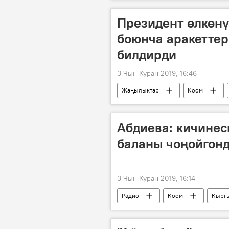
расмий сапар
Россия
Президент өлкөн
боюнча аракетте
билдирди
3 Чын Куран 2019, 16:46
Жаңылыктар
Коом
санариптик берүү
Абдиева: кичинес
баланы чоңойгон
3 Чын Куран 2019, 16:14
Радио
Коом
Кыргы
коомдук жай