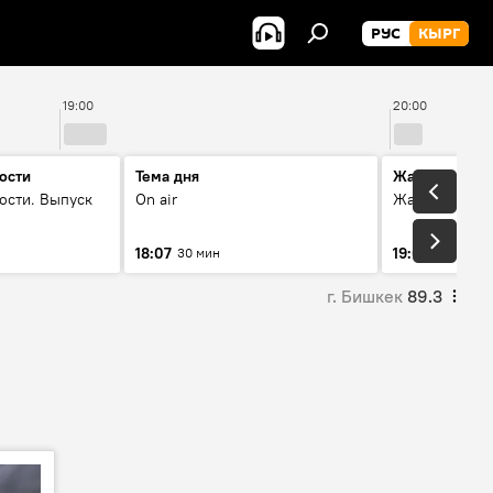
РУС
КЫРГ
19:00
20:00
ости
Тема дня
Жаңылыктар
ости. Выпуск
On air
Жаңылыктар.
18:07
19:01
30 мин
8 мин
г. Бишкек
89.3