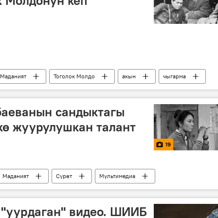
к Молдонун кеп
Маданият
Тоголок Молдо
акын
чыгарма
баеванын сандыктагы
скө жуурулушкан талант
19
Маданият
Сүрөт
Мультимедиа
иса
кино
театр
сулуулук
 "уурдаган" видео. ШИИБ