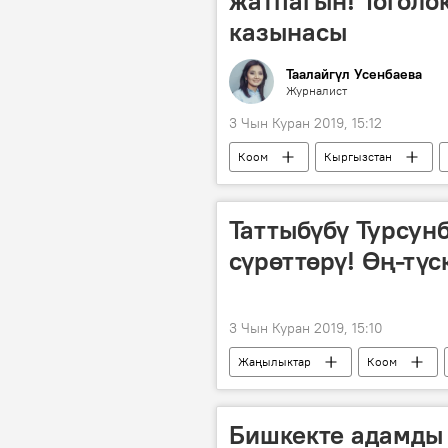
жатпагын! Тоголо
казынасы
Таалайгүл Усенбаева
Журналист
3 Чын Куран 2019, 15:12
Коом
Кыргызстан
Таттыбүбү Турсун
сүрөттөрү! Өң-тү
3 Чын Куран 2019, 15:10
Жаңылыктар
Коом
Таттыбүбү Турсунбаева
актр
Бишкекте адамды