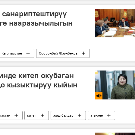
Касым-Жомарт Токаев
ү санариптештирүү
рге нааразычылыгын
Кыргызстан
Сооронбай Жээнбеков
инде китеп окубаган
до кызыктыруу кыйын
зстан
китеп
жаш балдар
ата-эне