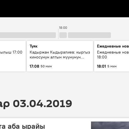
18:00
Туяк
Ежедневные нов
рылыш 17:00
Кадыржан Кыдыралиев: кыргыз
Ежедневные нов
киносунун алтын муунунун
18:00
өкүлү
17:08
18:01
50 мин
5 мин
 03.04.2019
та аба ырайы