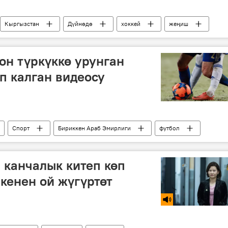
Кыргызстан
Дүйнөдө
хоккей
жеңиш
он түркүккө урунган
п калган видеосу
Спорт
Бириккен Араб Эмирлиги
футбол
 канчалык китеп көп
 кенен ой жүгүртөт