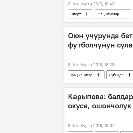
3 Чын Куран 2019, 18:43
Спорт
Жаңылыктар
мелдеш
Оюн учурунда бет
футболчунун сула
3 Чын Куран 2019, 18:23
Жаңылыктар
Дүйнөдө
Карыпова: балдар
окуса, ошончолук
3 Чын Куран 2019, 18:09