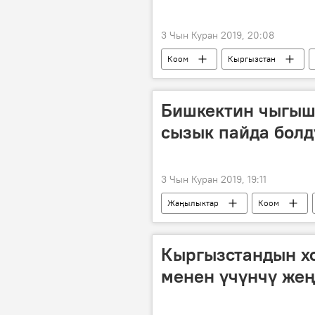
3 Чын Куран 2019, 20:08
Коом
Кыргызстан
Бишкектин чыгыш
сызык пайда болд
3 Чын Куран 2019, 19:11
Жаңылыктар
Коом
Бишкек
"Бишкекасфальт" м
Кыргызстандын х
менен үчүнчү же