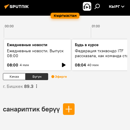
КЫРГ
Кыргызстан
00:00
01:00
Ежедневные новости
Будь в курсе
Ежедневные новости. Выпуск
Федерация тхэквондо ITF
08:00
рассказала, как команда ста
жертвой мошенников
08:00
08:04
4 мин
40 мин
Кечээ
Бүгүн
Эфирге
г. Бишкек
89.3
санариптик берүү