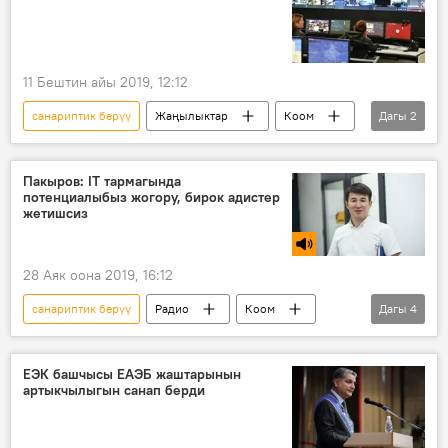
11 Бештин айы 2019, 12:12
санариптик берүү
Жаңылыктар
Коом
Дагы
2
Кыргызстан
кооптуулук
Пакыров: IT тармагында
потенциалыбыз жогору, бирок адистер
жетишсиз
28 Аяк оона 2019, 16:12
санариптик берүү
Радио
Коом
Дагы
4
Кыргызстан
Фархат Пакыров
ишкер
Экономика
ЕЭК башчысы ЕАЭБ жаштарынын
артыкчылыгын санап берди