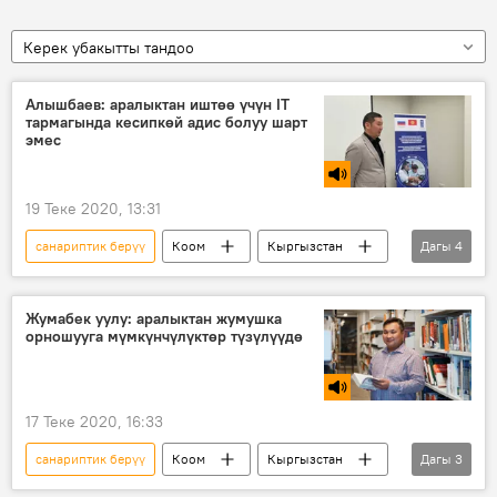
Керек убакытты тандоо
Алышбаев: аралыктан иштөө үчүн IT
тармагында кесипкөй адис болуу шарт
эмес
19 Теке 2020, 13:31
санариптик берүү
Коом
Кыргызстан
Дагы
4
Радио
долбоорлор
окутуу
Экономика
Жумабек уулу: аралыктан жумушка
орношууга мүмкүнчүлүктөр түзүлүүдө
17 Теке 2020, 16:33
санариптик берүү
Коом
Кыргызстан
Дагы
3
Радио
окутуу
долбоорлор