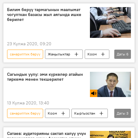
Билим берүү тармагынын маалымат
чогулткан базасы жыл аягында ишке
берилет
23 Кулжа 2020, 09:20
санариптик берүү
Жаңылыктар
Коом
Дагы
6
Кыргызстан
билим берүү
база
мектеп
бала бакча
окуучу
Сагындык уулу: эми күркөлөр атайын
тиркеме менен текшерилет
13 Кулжа 2020, 13:40
санариптик берүү
Коом
Кыргызстан
Дагы
3
Радио
ижара
жер
Сатаев: аудиторияны сактап калуу үчүн