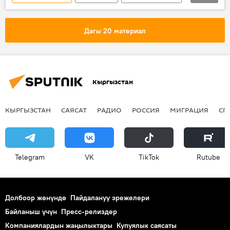
Коом
Дастан Догоев
Коопсуз шаар
маалымат
Дагы 20 материал
Кыргызстан
КЫРГЫЗСТАН
САЯСАТ
РАДИО
РОССИЯ
МИГРАЦИЯ
СП
Telegram
VK
ТikТоk
Rutube
Долбоор жөнүндө
Пайдалануу эрежелери
Байланыш үчүн
Пресс-релиздер
Компаниялардын жаңылыктары
Купуялык саясаты