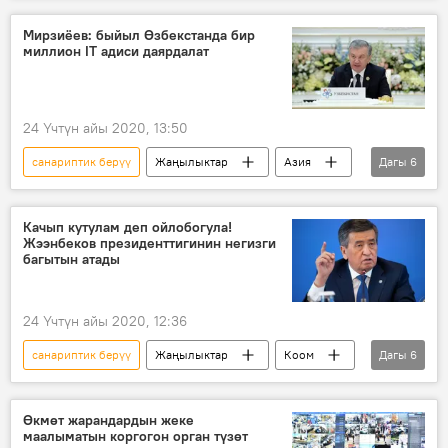
мекеме
Мирзиёев: быйыл Өзбекстанда бир
миллион IT адиси даярдалат
24 Үчтүн айы 2020, 13:50
санариптик берүү
Жаңылыктар
Азия
Дагы
6
Дүйнөдө
Коом
Шавкат Мирзиёев
президент
Өзбекстан
Качып кутулам деп ойлобогула!
Жээнбеков президенттигинин негизги
программист
багытын атады
24 Үчтүн айы 2020, 12:36
санариптик берүү
Жаңылыктар
Коом
Дагы
6
Кыргызстан
Саясат
Сооронбай Жээнбеков
кызмат
Өкмөт жарандардын жеке
маалыматын коргогон орган түзөт
жетекчилик
чара