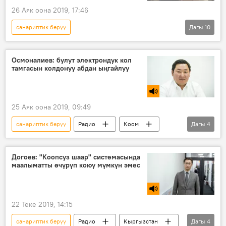
26 Аяк оона 2019, 17:46
санариптик берүү
Дагы
10
Бишкектеги "Евразия жумалыгы — 2019" форуму
Жаңылыктар
Коом
Кыргызстан
Осмоналиев: булут электрондук кол
тамгасын колдонуу абдан ыңгайлуу
Дүйнөдө
Евразиялык экономикалык биримдик
Тигран Саркисян
билим берүү
25 Аяк оона 2019, 09:49
жаштар
Экономика
санариптик берүү
Радио
Коом
Дагы
4
Кыргызстан
кол тамга
тейлөө
коррупция
Догоев: "Коопсуз шаар" системасында
маалыматты өчүрүп коюу мүмкүн эмес
22 Теке 2019, 14:15
санариптик берүү
Радио
Кыргызстан
Дагы
4