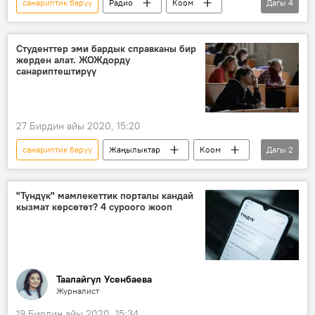
санариптик берүү
Радио
Коом
Дагы
4
Кыргызстан
Надира Жусупбекова
педагогика
сынак
Студенттер эми бардык справканы бир
жерден алат. ЖОЖдорду
санариптештирүү
27 Бирдин айы 2020, 15:20
санариптик берүү
Жаңылыктар
Коом
Дагы
2
Кыргызстан
билим берүү
"Түндүк" мамлекеттик порталы кандай
кызмат көрсөтөт? 4 суроого жооп
Таалайгүл Усенбаева
Журналист
19 Бирдин айы 2020, 15:34