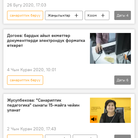
26 Бугу 2020, 17:03
санариптик берүү
Жаңылыктар
Коом
Дагы
4
Кыргызстан
мобилдик тиркеме
кызмат көрсөтүү
Догоев: бардык айыл өкмөттөр
документтерди электрондук форматка
Мамлекеттик каттоо кызматы
өткөрөт
4 Чын Куран 2020, 10:01
санариптик берүү
Дагы
6
Коронавируска байланыштуу Кыргызстандагы кырдаал
Коом
Кыргызстан
Жаңылыктар
Жусупбекова: "Санариптик
педагогика" сынагы 15-майга чейин
Дастан Догоев
документ
уланат
2 Чын Куран 2020, 17:43