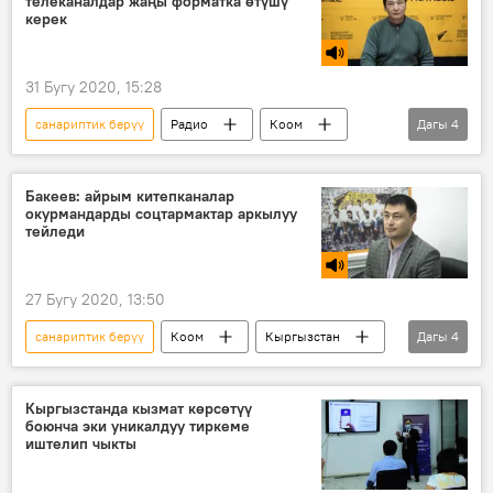
телеканалдар жаңы форматка өтүшү
керек
31 Бугу 2020, 15:28
санариптик берүү
Радио
Коом
Дагы
4
Кыргызстан
Өмүрбек Сатаев
телевидение
пандемия
Бакеев: айрым китепканалар
окурмандарды соцтармактар аркылуу
тейледи
27 Бугу 2020, 13:50
санариптик берүү
Коом
Кыргызстан
Дагы
4
Радио
Ринат Бакеев
китепкана
окурман
Кыргызстанда кызмат көрсөтүү
боюнча эки уникалдуу тиркеме
иштелип чыкты