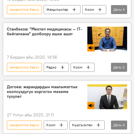
санариптик берүү
Жаңылыктар
Коом
Дагы
4
Кыргызстан
система
портал
мамлекеттик орган
Станбеков: "Мектеп медицинасы — IT-
бейтапкана" долбоору ишке ашат
7 Бирдин айы 2020, 14:56
санариптик берүү
Радио
Коом
Дагы
2
Кыргызстан
билим берүү
Догоев: жарандардын маалыматтык
коопсуздугун коргогон мекеме
түзүлөт
27 Үчтүн айы 2020, 21:11
санариптик берүү
Коом
Кыргызстан
Дагы
4
Радио
Дастан Догоев
коопсуздук