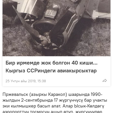
Бир ирмемде жок болгон 40 киши...
Кыргыз ССРиндеги авиакырсыктар
25 Үчтүн айы 2019, 15:38
Пржевальск (азыркы Каракол) шаарында 1990-
жылдын 2-сентябрында 17 жүргүнчүсү бар учакты
эки кылмышкер басып алат. Алар Ысык-Көлдөгү
аэропорттун тосмосун ашып өтүп, жүргүнчүлөр