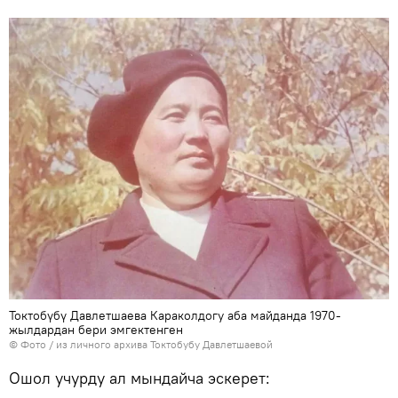
Токтобүбү Давлетшаева Караколдогу аба майданда 1970-
жылдардан бери эмгектенген
© Фото / из личного архива Токтобубу Давлетшаевой
Ошол учурду ал мындайча эскерет: