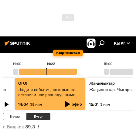
КЫРГ
Кыргызстан
14:00
14:22
15:00
ОГО!
Жаңылыктар
уск
Люди и события, которые не
Жаңылыктар. Чыгарыл
оставили нас равнодушными
эфир
14:04
15:01
38 мин
3 мин
Кечээ
Бүгүн
г. Бишкек
89.3