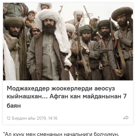
Моджахеддер жоокерлерди аеосуз
кыйнашкан… Афган кан майданынан 7
баян
12 Бирдин айы 2019, 14:16
"Ал күнү мен сменанын начальниги болчумун.