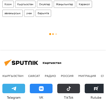
Коом
Кыргызстан
Окуялар
Жаңылыктар
Каракол
авиакырсык
учак
барымта
Кыргызстан
КЫРГЫЗСТАН
САЯСАТ
РАДИО
РОССИЯ
МИГРАЦИЯ
СП
Telegram
VK
ТikТоk
Rutube