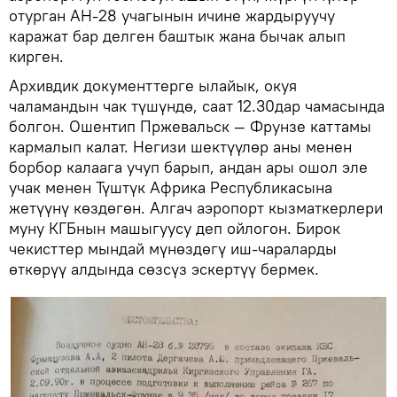
отурган АН-28 учагынын ичине жардыруучу
каражат бар делген баштык жана бычак алып
кирген.
Архивдик документтерге ылайык, окуя
чаламандын чак түшүндө, саат 12.30дар чамасында
болгон. Ошентип Пржевальск — Фрунзе каттамы
кармалып калат. Негизи шектүүлөр аны менен
борбор калаага учуп барып, андан ары ошол эле
учак менен Түштүк Африка Республикасына
жетүүнү көздөгөн. Алгач аэропорт кызматкерлери
муну КГБнын машыгуусу деп ойлогон. Бирок
чекисттер мындай мүнөздөгү иш-чараларды
өткөрүү алдында сөзсүз эскертүү бермек.