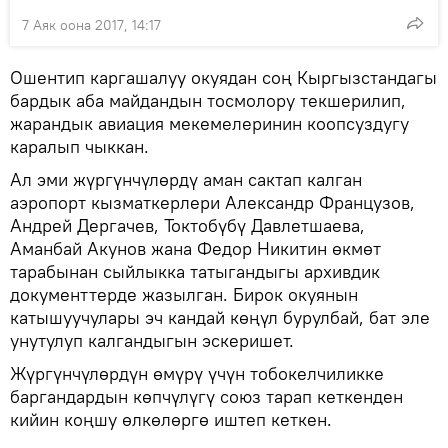
7 Аяк оона 2017, 14:17
Ошентип каргашалуу окуядан соң Кыргызстандагы
бардык аба майдандын тосмолору текшерилип,
жарандык авиация мекемелеринин коопсуздугу
каралып чыккан.
Ал эми жүргүнчүлөрдү аман сактап калган
аэропорт кызматкерлери Александр Французов,
Андрей Дергачев, Токтобүбү Давлетшаева,
Аманбай Акунов жана Федор Никитин өкмөт
тарабынан сыйлыкка татыгандыгы архивдик
документтерде жазылган. Бирок окуянын
катышуучулары эч кандай көңүл бурулбай, бат эле
унутулуп калгандыгын эскеришет.
Жүргүнчүлөрдүн өмүрү үчүн тобокелчиликке
баргандардын көпчүлүгү союз тарап кеткенден
кийин коңшу өлкөлөргө иштеп кеткен.