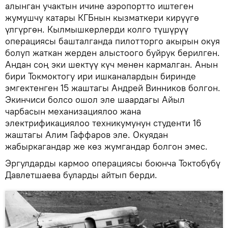
алынган учактын ичине аэропортто иштеген
жумушчу катары КГБнын кызматкери кирүүгө
үлгүргөн. Кылмышкерлерди колго түшүрүү
операциясы башталганда пилотторго акырын окуя
болуп жаткан жерден алыстоого буйрук берилген.
Андан соң эки шектүү күч менен кармалган. Анын
бири Токмоктогу ири ишканалардын биринде
эмгектенген 15 жаштагы Андрей Винников болгон.
Экинчиси болсо ошол эле шаардагы Айыл
чарбасын механизациялоо жана
электрификациялоо техникумунун студенти 16
жаштагы Алим Гаффаров эле. Окуядан
жабыркагандар же көз жумгандар болгон эмес.
Эргулдарды кармоо операциясы боюнча Токтобүбү
Давлетшаева буларды айтып берди.