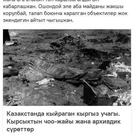
кабарлашкан. Ошондой эле аба майданы жакшы
корулбай, талап боюнча каралган объектилер жок
экендигин айтып чыгышкан.
Казакстанда кыйраган кыргыз учагы.
Кырсыктын чоо-жайы жана архивдик
сүрөттөр