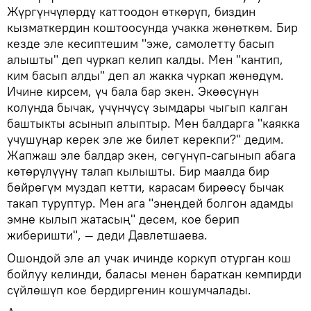
Жүргүнчүлөрдү каттоодон өткөрүп, биздин
кызматкердин коштоосунда учакка жөнөткөм. Бир
кезде эле кесиптешим "эже, самолетту басып
алышты" деп чуркап келип калды. Мен "кантип,
ким басып алды" деп ал жакка чуркап жөнөдүм.
Ичине кирсем, үч бала бар экен. Экөөсүнүн
колунда бычак, үчүнчүсү зымдары чыгып калган
баштыкты асынып алыптыр. Мен балдарга "каякка
учушуңар керек эле же билет керекпи?" дедим.
Жапжаш эле балдар экен, сөгүнүп-сагынып абага
көтөрүлүүнү талап кылышты. Бир маалда бир
бөйрөгүм муздап кетти, карасам бирөөсү бычак
такап туруптур. Мен ага "энеңдей болгон адамды
эмне кылып жатасың" десем, кое берип
жиберишти", — деди Давлетшаева.
Ошондой эле ал учак ичинде коркуп отурган кош
бойлуу келинди, баласы менен бараткан кемпирди
сүйлөшүп кое бердиргенин кошумчалады.