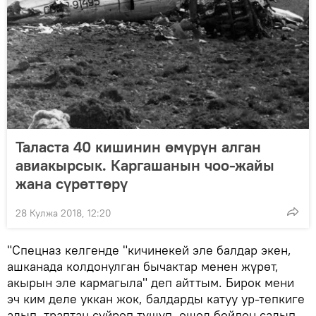
Таласта 40 кишинин өмүрүн алган
авиакырсык. Каргашанын чоо-жайы
жана сүрөттөрү
28 Кулжа 2018, 12:20
"Спецназ келгенде "кичинекей эле балдар экен,
ашканада колдонулган бычактар менен жүрөт,
акырын эле кармагыла" деп айттым. Бирок мени
эч ким деле уккан жок, балдарды катуу ур-тепкиге
алып, траптан сүйрөп түшүп, ошол бойдон салып