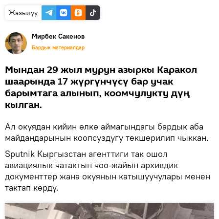
Жазылуу
Мирбек Сакенов
Бардык материалдар
Мындан 29 жыл мурун азыркы Каракол
шаарында 17 жүргүнчүсү бар учак
барымтага алынып, коомчулукту дүң
кылган.
Ал окуядан кийин өлкө аймагындагы бардык аба
майдандарынын коопсуздугу текшерилип чыккан.
Sputnik Кыргызстан агенттиги так ошол
авиациялык чатактын чоо-жайын архивдик
документтер жана окуянын катышуучулары менен
тактап көрдү.