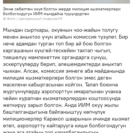
Эмне себептен окуя болгон жерде милиция кызматкерлери
болбогондугун ИИМ мындайча түшүндүргөн
© Фото / Центральный госархив КР
Мындан сырткары, окуянын чоо-жайын толугу
менен аныктоо үчүн атайын комиссия түзүлөт. Бир
нече адамдан турган топ бир ай бою болгон
каргашанын күңгөй-тескейин тактап чыгып,
тиешелүү мамлекеттик органдарга сунуш,
эскертүүлөрдү берип, алешемдиктерди аныктап
чыккан. Алсак, комиссия эмнеге аба майданында
милиция кызматкерлери болгон эмес деген
маселени кабыргасынан койгон. Талап боюнча
жүргүнчүлөрдү аэропорттун имаратынан учакка
чейин куралчан кызматкерлердин коштоосунда
жеткирүү зарыл болгон. Анда ИИМ окуу жылы
башталгандыгына байланыштуу көпчүлүк
милиционерлер Каракол шаарынын ичинде кызмат
өтөп, аэропортту кайтарууга киши болбогондугун
жана ага атайын топ каралбагандыгын