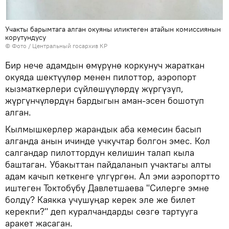
Учакты барымтага алган окуяны иликтеген атайын комиссиянын
корутундусу
© Фото / Центральный госархив КР
Бир нече адамдын өмүрүнө коркунуч жараткан
окуяда шектүүлөр менен пилоттор, аэропорт
кызматкерлери сүйлөшүүлөрдү жүргүзүп,
жүргүнчүлөрдүн бардыгын аман-эсен бошотуп
алган.
Кылмышкерлер жарандык аба кемесин басып
алганда анын ичинде учкучтар болгон эмес. Кол
салгандар пилоттордун келишин талап кыла
баштаган. Убакыттан пайдаланып учактагы алты
адам качып кеткенге үлгүргөн. Ал эми аэропортто
иштеген Токтобүбү Давлетшаева "Силерге эмне
болду? Каякка учушуңар керек эле же билет
керекпи?" деп куралчандарды сөзгө тартууга
аракет жасаган.