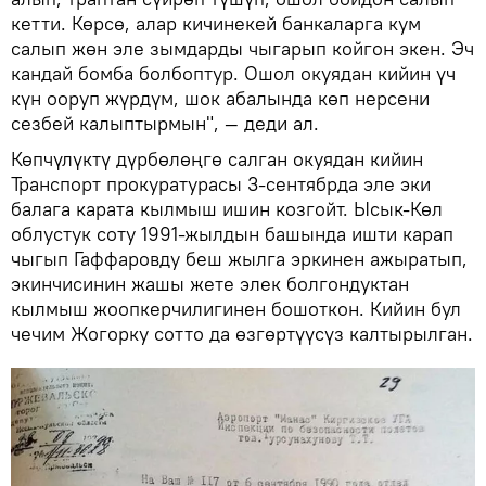
кетти. Көрсө, алар кичинекей банкаларга кум
салып жөн эле зымдарды чыгарып койгон экен. Эч
кандай бомба болбоптур. Ошол окуядан кийин үч
күн ооруп жүрдүм, шок абалында көп нерсени
сезбей калыптырмын", — деди ал.
Көпчүлүктү дүрбөлөңгө салган окуядан кийин
Транспорт прокуратурасы 3-сентябрда эле эки
балага карата кылмыш ишин козгойт. Ысык-Көл
облустук соту 1991-жылдын башында ишти карап
чыгып Гаффаровду беш жылга эркинен ажыратып,
экинчисинин жашы жете элек болгондуктан
кылмыш жоопкерчилигинен бошоткон. Кийин бул
чечим Жогорку сотто да өзгөртүүсүз калтырылган.