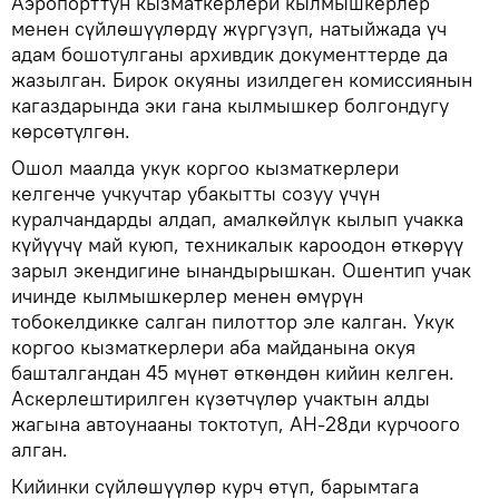
Аэропорттун кызматкерлери кылмышкерлер
менен сүйлөшүүлөрдү жүргүзүп, натыйжада үч
адам бошотулганы архивдик документтерде да
жазылган. Бирок окуяны изилдеген комиссиянын
кагаздарында эки гана кылмышкер болгондугу
көрсөтүлгөн.
Ошол маалда укук коргоо кызматкерлери
келгенче учкучтар убакытты созуу үчүн
куралчандарды алдап, амалкөйлүк кылып учакка
күйүүчү май куюп, техникалык кароодон өткөрүү
зарыл экендигине ынандырышкан. Ошентип учак
ичинде кылмышкерлер менен өмүрүн
тобокелдикке салган пилоттор эле калган. Укук
коргоо кызматкерлери аба майданына окуя
башталгандан 45 мүнөт өткөндөн кийин келген.
Аскерлештирилген күзөтчүлөр учактын алды
жагына автоунааны токтотуп, АН-28ди курчоого
алган.
Кийинки сүйлөшүүлөр курч өтүп, барымтага