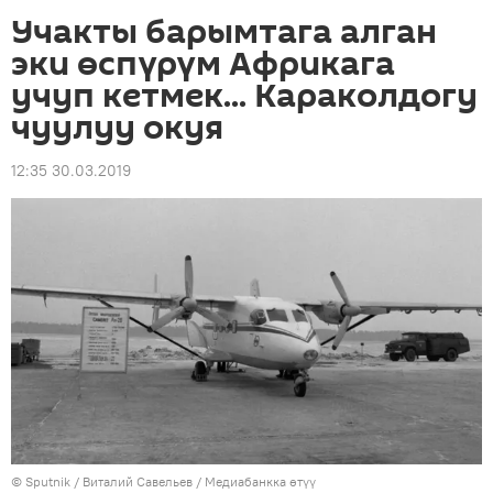
Учакты барымтага алган
эки өспүрүм Африкага
учуп кетмек... Караколдогу
чуулуу окуя
12:35 30.03.2019
©
Sputnik
/ Виталий Савельев
/
Медиабанкка өтүү