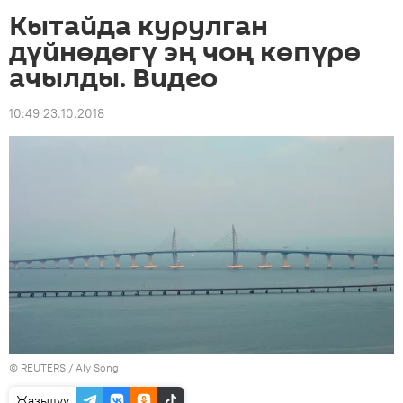
Кытайда курулган
дүйнөдөгү эң чоң көпүрө
ачылды. Видео
10:49 23.10.2018
©
REUTERS
/ Aly Song
Жазылуу