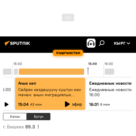
КЫРГ
Кыргызстан
15:00
15:49
16:00
Ачык кеп
Ежедневные новости
15:00
Сейрек кездешүүчү куштун изи
Ежедневные новости. 
менен: анын миграциялык
16:00
жолу эмнеден кабар берет?
эфир
15:04
16:01
43 мин
6 мин
Кечээ
Бүгүн
г. Бишкек
89.3