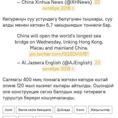
— China Xinhua News (@XHNews)
22 
октября 2018 г.
​Көпүрөнүн суу үстүндөгү бөлүгүнөн тышкары, суу
алды менен кеткен 6,7 чакырымдык тоннели бар.
China will open the world's longest sea
bridge on Wednesday, linking Hong Kong,
Macau and mainland China.
pic.twitter.com/0QSDViSfE1
— Al Jazeera English (@AJEnglish)
22 
октября 2018 г.
​Салмагы 400 миң тоннага жеткен көпүрө кытай
элине 120 жыл кызмат кылары айтылды. Ошондой
эле конструкция сегиз баллдык жер титирөөгө
туруштук берери кошумчаланды.
Азия
Басма сөзгө баяндама
Дүйнөдө
Коом
Жаңылыктар