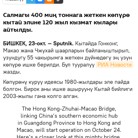
Салмагы 400 миң тоннага жеткен көпүрө
кытай элине 120 жыл кызмат кылары
айтылды.
БИШКЕК, 23-окт. — Sputnik.
Кытайда Гонконг,
Макао жана Чжухай шаарларын байланыштырып,
узундугу 55 чакырымга жеткен дүйнөдөгү эң узун
көпүрө ишке берилди. Бул тууралуу
РИА Новости
жазды.
Көпүрөнү куруу идеясы 1980-жылдары эле пайда
болгон. Бирок аны ишке ашырууну Кытай бийлиги
2003-жылы гана колго алган.
The Hong Kong-Zhuhai-Macao Bridge,
linking China’s southern economic hub
in Guangdong Province to Hong Kong and
Macao, will start operation on October 24.
Here’s a closer look at this mighty bridge.