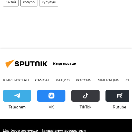
Кытай
көпүрө
курулуш
Кыргызстан
КЫРГЫЗСТАН
САЯСАТ
РАДИО
РОССИЯ
МИГРАЦИЯ
СП
Telegram
VK
ТikТоk
Rutube
Долбоор жөнүндө
Пайдалануу эрежелери