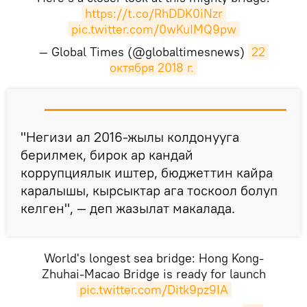
https://t.co/RhDDK0iNzr
pic.twitter.com/0wKuIMQ9pw
— Global Times (@globaltimesnews)
22 
октября 2018 г.
​​"Негизи ал 2016-жылы колдонууга
берилмек, бирок ар кандай
коррупциялык иштер, бюджеттин кайра
каралышы, кырсыктар ага тоскоол болуп
келген", — деп жазылат макалада.
World's longest sea bridge: Hong Kong-
Zhuhai-Macao Bridge is ready for launch
pic.twitter.com/Ditk9pz9IA