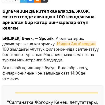
Буга чейин да китепканаларда, ЖОЖ,
мектептерде акындын 100 жылдыгына
арналган бир катар иш-чаралар өтүп
келген
БИШКЕК, 6-дек. — Sputnik.
Акын-сатирик,
драматург жана котормочу
Мидин Алыбаевдин
100 жылдыгы улуттук филармонияда салтанаттуу
белгилене турганын Маданият, маалымат жана
туризм министрлиги билдирди.
Ага ылайык, иш-чара бүгүн, 6-декабрь күнү,
филармониянын чоң залында саат 14.00дө
өтмөкчү.
"Салтанатка Жогорку Кеңеш депутаттары,