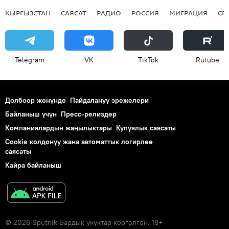
КЫРГЫЗСТАН
САЯСАТ
РАДИО
РОССИЯ
МИГРАЦИЯ
СП
Telegram
VK
ТikТоk
Rutube
Долбоор жөнүндө
Пайдалануу эрежелери
Байланыш үчүн
Пресс-релиздер
Компаниялардын жаңылыктары
Купуялык саясаты
Cookie колдонуу жана автоматтык логирлөө
саясаты
Кайра байланыш
© 2026 Sputnik Бардык укуктар корголгон. 18+