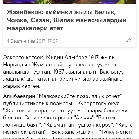
Жээнбеков: кийинки жылы Балык,
Чоюке, Сазан, Шапак манасчылардын
мааракелери өтөт
4 Бештин айы 2017, 17:07
Эскерте кетсек, Мидин Алыбаев 1917-жылы
Нарындын Жумгал районуна караштуу Чаек
айылында туулган. 1937-жылы анын "Бактылуу
жаштык" деп аталган биринчи ырлар жыйнагы
жарык көргөн.
Алыбаевдин "Маяковскийге поэзиялык отчет"
публицистикалык поэмасы, "Курорттогу окуя",
"Жантектин керээзи" аттуу пьесалары белгилүү
болгон. Сатирик катары ал "Ак чүч" "Балтек
жөнүндө баян", "Кызматтан түшкөн короз", "Карга
менен сагызган", "Бак жана жылан", "Түлкү менен
кашкулак" сыяктуу бир топ тамсилдерди жаратып,