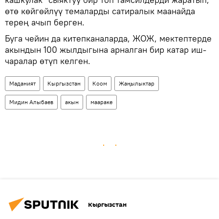
өтө көйгөйлүү темаларды сатиралык маанайда
терең ачып берген.
Буга чейин да китепканаларда, ЖОЖ, мектептерде
акындын 100 жылдыгына арналган бир катар иш-
чаралар өтүп келген.
Маданият
Кыргызстан
Коом
Жаңылыктар
Мидин Алыбаев
акын
маараке
Кыргызстан