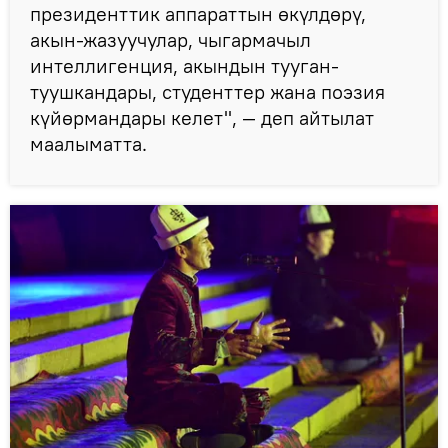
президенттик аппараттын өкүлдөрү,
акын-жазуучулар, чыгармачыл
интеллигенция, акындын тууган-
туушкандары, студенттер жана поэзия
күйөрмандары келет", — деп айтылат
маалыматта.