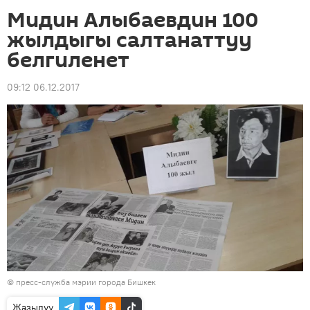
Мидин Алыбаевдин 100
жылдыгы салтанаттуу
белгиленет
09:12 06.12.2017
©
пресс-служба мэрии города Бишкек
Жазылуу