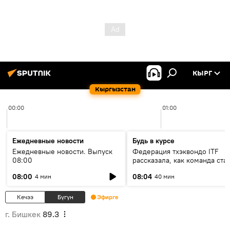
КЫРГ
Кыргызстан
00:00
01:00
Ежедневные новости
Будь в курсе
Ежедневные новости. Выпуск
Федерация тхэквондо ITF
08:00
рассказала, как команда ста
жертвой мошенников
08:00
08:04
4 мин
40 мин
Кечээ
Бүгүн
Эфирге
г. Бишкек
89.3