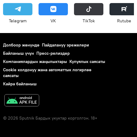
Telegram
VK
ТikТоk
Rutube
Долбоор жөнүндө
Пайдалануу эрежелери
Байланыш үчүн
Пресс-релиздер
Компаниялардын жаңылыктары
Купуялык саясаты
Cookie колдонуу жана автоматтык логирлөө
саясаты
Кайра байланыш
© 2026 Sputnik Бардык укуктар корголгон. 18+