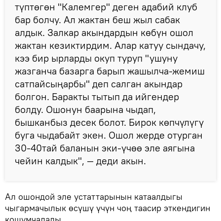
түптөгөн "Калемгер" деген адабий клуб
бар болчу. Ал жактан беш жыл сабак
алдык. Залкар акындардын көбүн ошол
жактан кезиктирдим. Алар катуу сындачу,
кээ бир ырларды окуп туруп "ушуну
жазганча базарга барып жашылча-жемиш
сатпайсыңарбы" деп салган акындар
болгон. Баракты тытып да ийгендер
болду. Ошонун баарына чыдап,
бышканбыз десек болот. Бирок көпчүлүгү
буга чыдабайт экен. Ошол жерде отурган
30-40тай баланын эки-үчөө эле аягына
чейин калдык", — деди акын.
Ал ошондой эле устаттарынын катаалдыгы
чыгармачылык өсүшү үчүн чоң таасир эткендигин
кошумчалады.