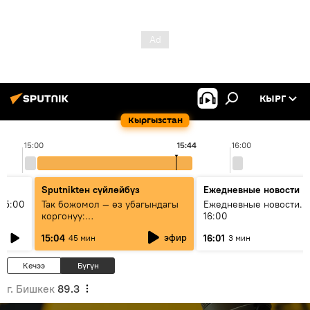
КЫРГ
Кыргызстан
15:00
15:44
16:00
Sputnikteн сүйлөйбүз
Ежедневные новости
15:00
Так божомол — өз убагындагы
Ежедневные новости. 
коргонуу:
16:00
гидрометеорологиялык кызмат
эфир
15:04
16:01
45 мин
3 мин
кантип өркүндөтүлүүдө
Кечээ
Бүгүн
г. Бишкек
89.3