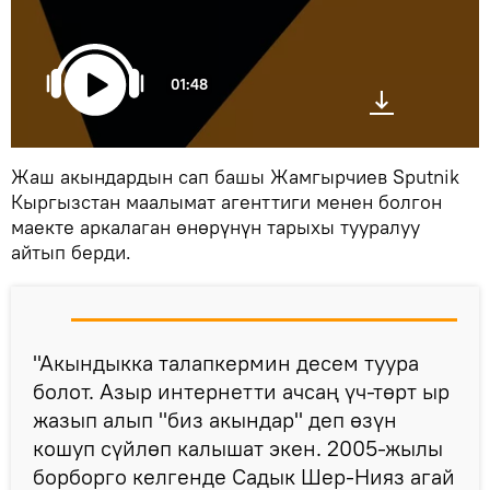
01:48
Жаш акындардын сап башы Жамгырчиев Sputnik
Кыргызстан маалымат агенттиги менен болгон
маекте аркалаган өнөрүнүн тарыхы тууралуу
айтып берди.
"Акындыкка талапкермин десем туура
болот. Азыр интернетти ачсаң үч-төрт ыр
жазып алып "биз акындар" деп өзүн
кошуп сүйлөп калышат экен. 2005-жылы
борборго келгенде Садык Шер-Нияз агай