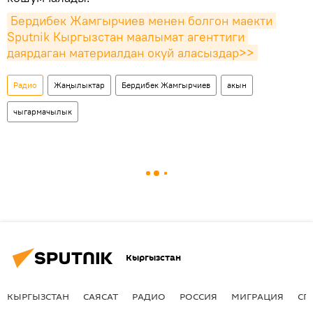
Бердибек Жамгырчиев менен болгон маекти 
Sputnik Кыргызстан маалымат агенттиги 
даярдаган материалдан окуй аласыздар>>
Радио
Жаңылыктар
Бердибек Жамгырчиев
акын
чыгармачылык
Кыргызстан
КЫРГЫЗСТАН
САЯСАТ
РАДИО
РОССИЯ
МИГРАЦИЯ
СП