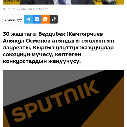
©
Sputnik
/ Максат Элебесов
Жазылуу
30 жаштагы Бердибек Жамгырчиев
Алыкул Осмонов атындагы сыйлыктын
лауреаты, Кыргыз улуттук жазуучулар
союзунун мүчөсү, көптөгөн
конкурстардын жеңүүчүсү.