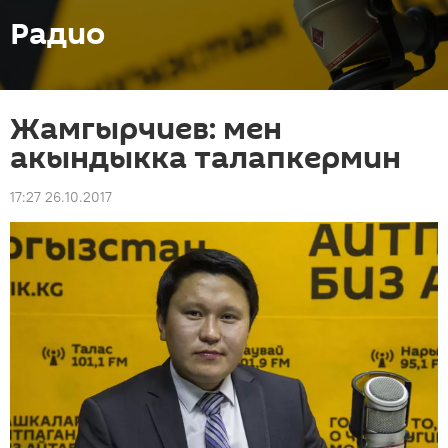
Радио
Жамгырчиев: мен
акындыкка талапкермин
17:27 26.10.2017