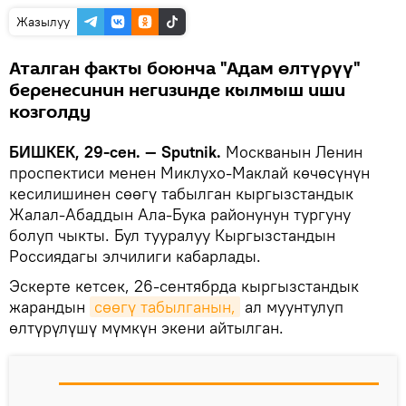
Жазылуу
Аталган факты боюнча "Адам өлтүрүү"
беренесинин негизинде кылмыш иши
козголду
БИШКЕК, 29-сен. — Sputnik.
Москванын Ленин
проспектиси менен Миклухо-Маклай көчөсүнүн
кесилишинен сөөгү табылган кыргызстандык
Жалал-Абаддын Ала-Бука районунун тургуну
болуп чыкты. Бул тууралуу Кыргызстандын
Россиядагы элчилиги кабарлады.
Эскерте кетсек, 26-сентябрда кыргызстандык
жарандын
сөөгү табылганын,
ал муунтулуп
өлтүрүлүшү мүмкүн экени айтылган.