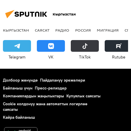
Кыргызстан
КЫРГЫЗСТАН
САЯСАТ
РАДИО
РОССИЯ
МИГРАЦИЯ
СП
Telegram
VK
ТikТоk
Rutube
Долбоор жөнүндө
Пайдалануу эрежелери
Байланыш үчүн
Пресс-релиздер
Компаниялардын жаңылыктары
Купуялык саясаты
Cookie колдонуу жана автоматтык логирлөө
саясаты
Кайра байланыш