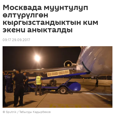
Москвада муунтулуп
өлтүрүлгөн
кыргызстандыктын ким
экени аныкталды
09:17 29.09.2017
©
Sputnik / Табылды Кадырбеков