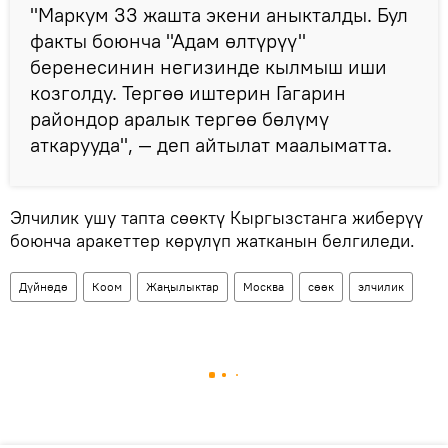
"Маркум 33 жашта экени аныкталды. Бул
факты боюнча "Адам өлтүрүү"
беренесинин негизинде кылмыш иши
козголду. Тергөө иштерин Гагарин
райондор аралык тергөө бөлүмү
аткарууда", — деп айтылат маалыматта.
Элчилик ушу тапта сөөктү Кыргызстанга жиберүү
боюнча аракеттер көрүлүп жатканын белгиледи.
Дүйнөдө
Коом
Жаңылыктар
Москва
сөөк
элчилик