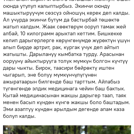
оюнда утулуп калыптырбыз. Экинчи оюнду
машыктыруучум сөзсүз ойношуң керек деп калды.
Ал учурда экинчи бутум да бастырбай төшөктө
жатып калдым. Жаак сөөктөрүм ооруп тамак жей
албай, 10 килограмм арыктап кеттим. Бишкекке
келип дарыгерлерге көрүнгөнүмдө жүрөктүн үшүн
алып бирде артрит, рак, кургак учук деп айтып
жатышты. Дарылануу кымбатка турду. Арасынан
оорууну айыктырууга толук мүмкүн болгон күчтүү
дары чыкты. Бирок, таасири бөйрөктү иштен
чыгарып, эне болуу мүмкүнчүлүгүнөн
ажыратаарын билгенде баш тарттым. Айлабыз
түгөнгөндө элдик медицинага чейин баш бактык.
Кытай медицинасынан жакшы дарыгер таап, таяк
менен басып күндөн күнгө жакшы боло баштадым.
Эми азаптуу күндөн арылдым дегенде апам каза
болуп калды.