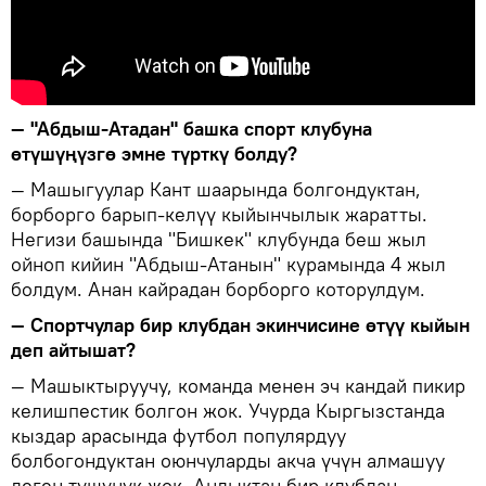
— "Абдыш-Атадан" башка спорт клубуна
өтүшүңүзгө эмне түрткү болду?
— Машыгуулар Кант шаарында болгондуктан,
борборго барып-келүү кыйынчылык жаратты.
Негизи башында "Бишкек" клубунда беш жыл
ойноп кийин "Абдыш-Атанын" курамында 4 жыл
болдум. Анан кайрадан борборго которулдум.
— Спортчулар бир клубдан экинчисине өтүү кыйын
деп айтышат?
— Машыктыруучу, команда менен эч кандай пикир
келишпестик болгон жок. Учурда Кыргызстанда
кыздар арасында футбол популярдуу
болбогондуктан оюнчуларды акча үчүн алмашуу
деген түшүнүк жок. Андыктан бир клубдан