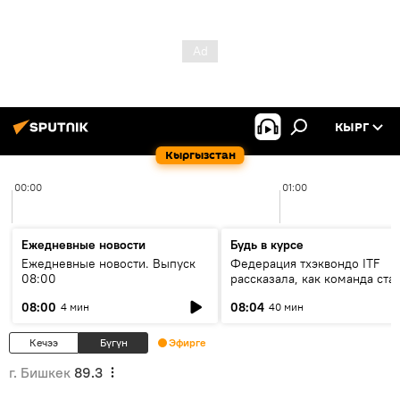
КЫРГ
Кыргызстан
00:00
01:00
Ежедневные новости
Будь в курсе
Ежедневные новости. Выпуск
Федерация тхэквондо ITF
08:00
рассказала, как команда ста
жертвой мошенников
08:00
08:04
4 мин
40 мин
Кечээ
Бүгүн
Эфирге
г. Бишкек
89.3