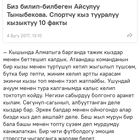
Биз билип-билбеген Айсулуу
Тыныбекова. Спортчу кыз тууралуу
кызыктуу 10 факты
4 Бугу 2017, 13:10
— Кышында Алматыга барганда тажик кыздар
менен беттешип калдык. Атаандаш команданын
бир кызы менен түртүшүп кетип жыгылып түшсөм,
бутка бир тепти, жиним келип артты карасам
экинчи кызы топ менен тээп жатпайбы. Ушундай
ачуум менен тура калганымда калыс келип
токтотуп койду. Негизи сабырдуу болгонго аракет
кылам. Сөгүнүп-сагынып, албууттанган деле
кыздар бар. Эркек балдар менен ойногондо алар
бизди кыз деп аяшпайт деле. Беш жыл мурун бир
бала башы менен топту сүзөм деп мурдумду
канжалаткан. Бир чети футболдогу эмоция
стрессти чыгарганга жардам берет.