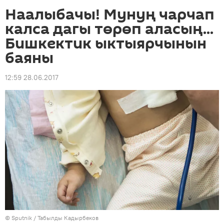
Наалыбачы! Мунуң чарчап
калса дагы төрөп аласың...
Бишкектик ыктыярчынын
баяны
12:59 28.06.2017
©
Sputnik / Табылды Кадырбеков