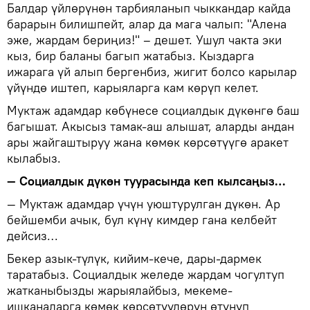
Балдар үйлөрүнөн тарбияланып чыккандар кайда
барарын билишпейт, алар да мага чалып: "Алена
эже, жардам бериңиз!" – дешет. Ушул чакта эки
кыз, бир баланы багып жатабыз. Кыздарга
ижарага үй алып бергенбиз, жигит болсо карылар
үйүндө иштеп, карыяларга кам көрүп келет.
Муктаж адамдар көбүнесе социалдык дүкөнгө баш
багышат. Акысыз тамак-аш алышат, аларды андан
ары жайгаштыруу жана көмөк көрсөтүүгө аракет
кылабыз.
— Социалдык дүкөн туурасында кеп кылсаңыз…
— Муктаж адамдар үчүн уюштурулган дүкөн. Ар
бейшемби ачык, бул күнү кимдер гана келбейт
дейсиз…
Бекер азык-түлүк, кийим-кече, дары-дармек
таратабыз. Социалдык желеде жардам чогултуп
жатканыбызды жарыялайбыз, мекеме-
ишканаларга көмөк көрсөтүүлөрүн өтүнүп