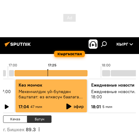
КЫРГ
Кыргызстан
17:00
17:25
18:00
Көз мончок
Ежедневные новости
17:00
Мекенчилдик үй-бүлөдөн
Ежедневные новости. 
башталат: өз өлкөсүн баалаган
18:00
муунду кантип тарбиялоо
эфир
17:04
18:01
47 мин
5 мин
керек?
Кечээ
Бүгүн
г. Бишкек
89.3