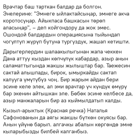
Врачтар баш тарткан балдар да болгон.
Энелерине: "Эмнеге ыйлактайсыңар, эмнеге акча
коротосуңар. Айыкпаса башкасын төрөп
аласыңар", – деп койгондору да жок эмес.
Ошондой балдардын операциясына тыйындап
чогултуп жүрүп бутуна тургуздук, жашап кетишти.
Дарыгерлердин шалаакылыгынан жапа чеккен
Дана аттуу кыздан көпчүлүк кабардар, азыр анын
саламаттыгында жакшы жылыштар бар. Таежесин
сактай алышпады, бирок, ымыркайды сактап
калууга үмүтүбүз чоң. Бир жарым айдан бери
эсине келе элек, ал эми врачтар үч күндүк өмүрү
бар экенин айтышкан эле. Бөбөк эсине келбесе да,
азыр манжаларын бир аз кыймылдатып калды.
Кызыл-арыктык (Красная речка) Наталья
Сафонованын да аягы жакшы бүткөн окуясы бар.
Анын үйүнө барып. алгачкы абалын көргөндө эмне
кыларыбызды билбей калганбыз.