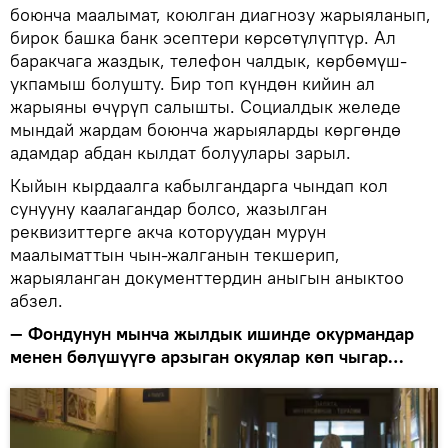
боюнча маалымат, коюлган диагнозу жарыяланып,
бирок башка банк эсептери көрсөтүлүптүр. Ал
баракчага жаздык, телефон чалдык, көрбөмүш-
укпамыш болушту. Бир топ күндөн кийин ал
жарыяны өчүрүп салышты. Социалдык желеде
мындай жардам боюнча жарыяларды көргөндө
адамдар абдан кылдат болуулары зарыл.
Кыйын кырдаалга кабылгандарга чындап кол
сунууну каалагандар болсо, жазылган
реквизиттерге акча которуудан мурун
маалыматтын чын-жалганын текшерип,
жарыяланган документтердин аныгын аныктоо
абзел.
— Фондунун мынча жылдык ишинде окурмандар
менен бөлүшүүгө арзыган окуялар көп чыгар…