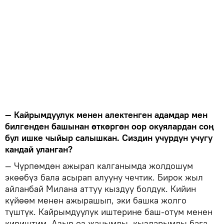
— Кайрымдуулук менен алектенген адамдар мен
билгенден башынан өткөргөн оор окуялардан соң
бул ишке чыйыр салышкан. Сиздин учурдун учугу
кандай уланган?
— Чүрпөмдөн ажырап калганымда жолдошум
экөөбүз бала асырап алууну чечтик. Бирок жыл
айланбай Милана аттуу кыздуу болдук. Кийин
күйөөм менен ажырашып, эки башка жолго
түштүк. Кайрымдуулук иштерине баш-отум менен
кириштим. Азыр өз жанымды, кыздарымды бага