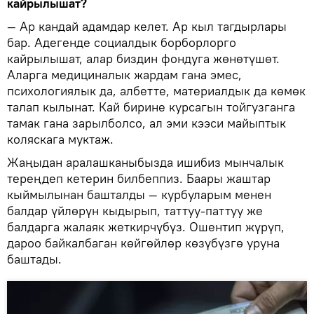
кайрылышат?
— Ар кандай адамдар келет. Ар кыл тагдырлары
бар. Адегенде социалдык борборлорго
кайрылышат, алар биздин фондуга жөнөтүшөт.
Аларга медициналык жардам гана эмес,
психологиялык да, албетте, материалдык да көмөк
талап кылынат. Кай бирине курсагын тойгузганга
тамак гана зарылболсо, ал эми кээси майыптык
коляскага муктаж.
Жаңыдан аралашканыбызда ишибиз мынчалык
тереңдеп кетерин билбеппиз. Баары жаштар
кыймылынан башталды — курбуларым менен
балдар үйлөрүн кыдырып, таттуу-паттуу же
балдарга жалаяк жеткирчүбүз. Ошентип жүрүп,
дароо байкалбаган көйгөйлөр көзүбүзгө уруна
баштады.