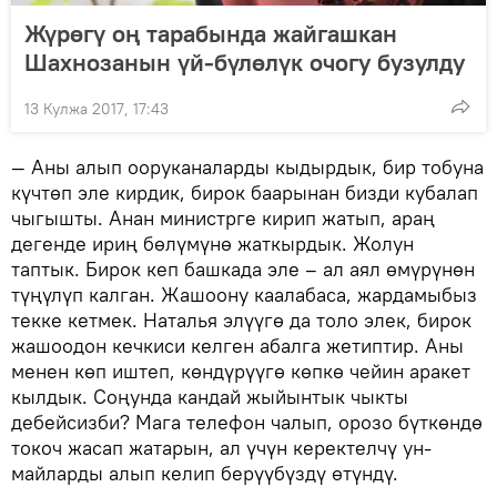
Жүрөгү оң тарабында жайгашкан
Шахнозанын үй-бүлөлүк очогу бузулду
13 Кулжа 2017, 17:43
— Аны алып ооруканаларды кыдырдык, бир тобуна
күчтөп эле кирдик, бирок баарынан бизди кубалап
чыгышты. Анан министрге кирип жатып, араң
дегенде ириң бөлүмүнө жаткырдык. Жолун
таптык. Бирок кеп башкада эле – ал аял өмүрүнөн
түңүлүп калган. Жашоону каалабаса, жардамыбыз
текке кетмек. Наталья элүүгө да толо элек, бирок
жашоодон кечкиси келген абалга жетиптир. Аны
менен көп иштеп, көндүрүүгө көпкө чейин аракет
кылдык. Соңунда кандай жыйынтык чыкты
дебейсизби? Мага телефон чалып, орозо бүткөндө
токоч жасап жатарын, ал үчүн керектелчү ун-
майларды алып келип берүүбүздү өтүндү.