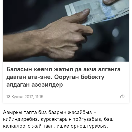
Баласын көөмп жатып да акча алганга
дааган ата-эне. Ооруган бөбөктү
алдаган азезилдер
13 Кулжа 2017, 11:15
Азыркы тапта биз баарын жасайбыз –
кийиндиребиз, курсактарын тойгузабыз, баш
калкалоого жай таап, ишке орноштурабыз.