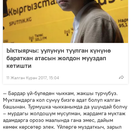
Ыктыярчы: уулунун туулган күнүнө
бараткан атасын жолдон мууздап
кетишти
11 Жалган Куран 2017, 15:04
— Бардар үй-бүлөдөн чыккам, жакшы турчубуз.
Муктаждарга кол сунуу бизге адат болуп калган
башынан. Турмушка чыкканымда да ушундай болчу
– мурдагы жолдошум мусулман, жардамга муктаж
адамдарга орозо маалында гана эмес, дайым
көмөк көрсөтөр элек. Үйлөргө муздаткыч, зарыл