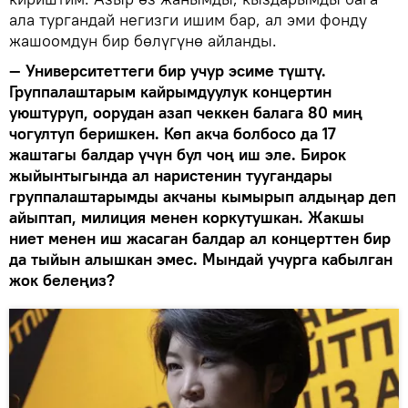
ала тургандай негизги ишим бар, ал эми фонду
жашоомдун бир бөлүгүнө айланды.
— Университеттеги бир учур эсиме түштү.
Группалаштарым кайрымдуулук концертин
уюштуруп, оорудан азап чеккен балага 80 миң
чогултуп беришкен. Көп акча болбосо да 17
жаштагы балдар үчүн бул чоң иш эле. Бирок
жыйынтыгында ал наристенин туугандары
группалаштарымды акчаны кымырып алдыңар деп
айыптап, милиция менен коркутушкан. Жакшы
ниет менен иш жасаган балдар ал концерттен бир
да тыйын алышкан эмес. Мындай учурга кабылган
жок белеңиз?