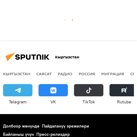
Кыргызстан
КЫРГЫЗСТАН
САЯСАТ
РАДИО
РОССИЯ
МИГРАЦИЯ
СП
Telegram
VK
ТikТоk
Rutube
Долбоор жөнүндө
Пайдалануу эрежелери
Байланыш үчүн
Пресс-релиздер