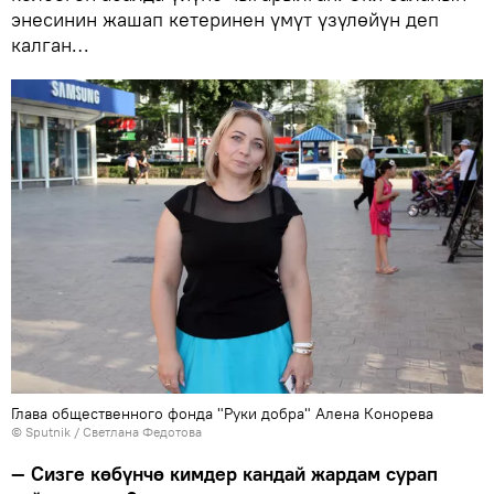
энесинин жашап кетеринен үмүт үзүлөйүн деп
калган…
Глава общественного фонда "Руки добра" Алена Конорева
©
Sputnik
/ Светлана Федотова
— Сизге көбүнчө кимдер кандай жардам сурап