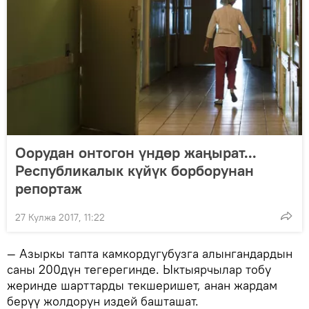
Оорудан онтогон үндөр жаңырат...
Республикалык күйүк борборунан
репортаж
27 Кулжа 2017, 11:22
— Азыркы тапта камкордугубузга алынгандардын
саны 200дүн тегерегинде. Ыктыярчылар тобу
жеринде шарттарды текшеришет, анан жардам
берүү жолдорун издей башташат.