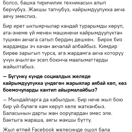
болсо, башка тиричилик техникасын алып
берчүбүз. Жакшы тапчубуз, кайрымдуулукка акча
аячу эмеспиз.
Бир ирет ыктыярчылар кандай турарымды көрүп,
ата-энеме үй менен машинени кайрымдуулуктан
түшкөн акчага сатып бердиң дешкен. Бирок биз
жардамды эч качан акчалай албайбыз. Кимдир
бирөө зарыгып турса, ага жардамга акча которуу
үчүн ачылган эсеп боюнча маалыматтарды
жайылтабыз.
— Бүгүнкү күндө социалдык желеде
кайрымдуулукка үндөгөн жарыялар аябай көп, көз
боемочуларды кантип айырмалайбыз?
— Мындайларга да кабылдык. Бир нече жыл бою
бир үй-бүлөгө кам көрүп келе жатканбыз.
Баласынын дарты жөн оорулардан эмес эле.
Бактыга жараша, аягы жакшы бүттү.
Жыл өтпөй Facebook желесинде ошол бала