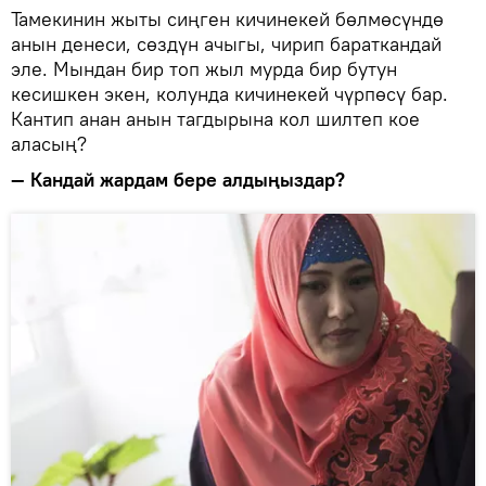
Тамекинин жыты сиңген кичинекей бөлмөсүндө
анын денеси, сөздүн ачыгы, чирип бараткандай
эле. Мындан бир топ жыл мурда бир бутун
кесишкен экен, колунда кичинекей чүрпөсү бар.
Кантип анан анын тагдырына кол шилтеп кое
аласың?
— Кандай жардам бере алдыңыздар?