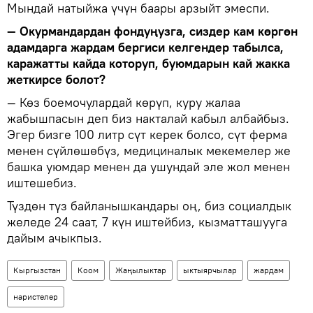
Мындай натыйжа үчүн баары арзыйт эмеспи.
— Окурмандардан фондуңузга, сиздер кам көргөн
адамдарга жардам бергиси келгендер табылса,
каражатты кайда которуп, буюмдарын кай жакка
жеткирсе болот?
— Көз боемочулардай көрүп, куру жалаа
жабышпасын деп биз накталай кабыл албайбыз.
Эгер бизге 100 литр сүт керек болсо, сүт ферма
менен сүйлөшөбүз, медициналык мекемелер же
башка уюмдар менен да ушундай эле жол менен
иштешебиз.
Түздөн түз байланышкандары оң, биз социалдык
желеде 24 саат, 7 күн иштейбиз, кызматташууга
дайым ачыкпыз.
Кыргызстан
Коом
Жаңылыктар
ыктыярчылар
жардам
наристелер