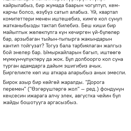
кайрылабыз, бир жумада баарын чогултуп, кем-
карчы болсо, өзүбүз сатып алабыз. Үй, квартал
комитеттери менен иштешебиз, кимге кол сунуп
жатканыбызды тактап билебиз. Беш киши бир
майыптык жөлөкпулга күн кечирген үй-бүлөлөр
бар, арзыбаган тыйын-тыпырга жакындарын
кантип тойгузат? Тогуз бала тарбиялаган жалгыз
бой энелер бар. Ымыркайларын багып, иштөөгө
мүмкүнчүлүктөрү да жок. Бул долбоорго кол суна
турган адамдарга дайым эшигибиз ачык.
Биргеликте көп иш аткара аларыбыз анык эмеспи.
Бирок азыр бир көйгөй жаралды. "Дорога
перемен" ("Өзгөрүштөргө жол" — ред.) фондунун
кеңсесин ижарага алчу элек, августка чейин бул
жайды бошотууга аргасызбыз.