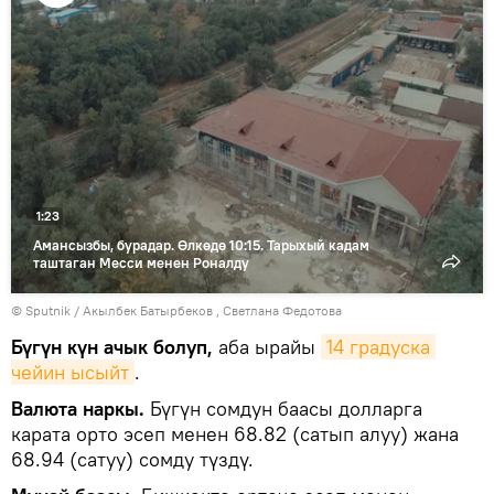
Видеону
көрсөтүү
1:23
Амансызбы, бурадар. Өлкөдө 10:15. Тарыхый кадам
таштаган Месси менен Роналду
©
Sputnik / Акылбек Батырбеков
, Светлана Федотова
Бүгүн күн ачык болуп,
аба ырайы
14 градуска 
чейин ысыйт
.
Валюта наркы.
Бүгүн сомдун баасы долларга
карата орто эсеп менен 68.82 (сатып алуу) жана
68.94 (сатуу) сомду түздү.