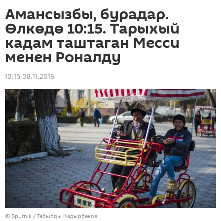
Амансызбы, бурадар.
Өлкөдө 10:15. Тарыхый
кадам таштаган Месси
менен Роналду
10:15 08.11.2016
©
Sputnik / Табылды Кадырбеков