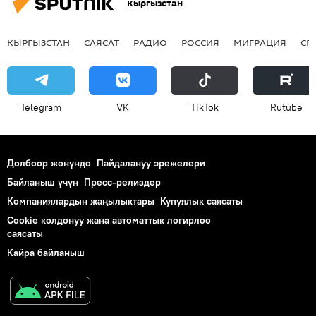
Кыргызстан
КЫРГЫЗСТАН
САЯСАТ
РАДИО
РОССИЯ
МИГРАЦИЯ
СП
Telegram
VK
ТikТоk
Rutube
Долбоор жөнүндө
Пайдалануу эрежелери
Байланыш үчүн
Пресс-релиздер
Компаниялардын жаңылыктары
Купуялык саясаты
Cookie колдонуу жана автоматтык логирлөө
саясаты
Кайра байланыш