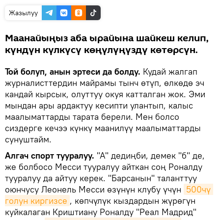
Жазылуу
Маанайыңыз аба ырайына шайкеш келип,
күндүн күлкүсү көңүлүңүздү көтөрсүн.
Той болуп, анын эртеси да болду.
Кудай жалгап
журналисттердин майрамы тынч өтүп, өлкөдө эч
кандай кырсык, олуттуу окуя катталган жок. Эми
мындан ары ардактуу кесипти улантып, калыс
маалыматтарды тарата берели. Мен болсо
сиздерге кечээ күнкү маанилүү маалыматтарды
сунуштайм.
Алгач спорт тууралуу.
"А" дедиңби, демек "б" де,
же болбосо Месси тууралуу айткан соң Роналду
тууралуу да айтуу керек. "Барсанын" таланттуу
оюнчусу Леонель Месси өзүнүн клубу үчүн
500чү 
голун киргизсе
, көпчүлүк кыздардын жүрөгүн
куйкалаган Криштиану Роналду "Реал Мадрид"