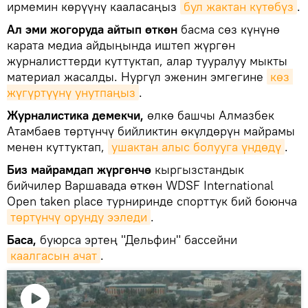
ирмемин көрүүнү кааласаңыз
бул жактан күтөбүз
.
Ал эми жогоруда айтып өткөн
басма сөз күнүнө
карата медиа айдыңында иштеп жүргөн
журналисттерди куттуктап, алар тууралуу мыкты
материал жасалды. Нургүл эженин эмгегине
көз 
жүгүртүүнү унутпаңыз
.
Журналистика демекчи,
өлкө башчы Алмазбек
Атамбаев төртүнчү бийликтин өкүлдөрүн майрамы
менен куттуктап,
ушактан алыс болууга үндөдү
.
Биз майрамдап жүргөнчө
кыргызстандык
бийчилер Варшавада өткөн WDSF International
Open taken place турниринде спорттук бий боюнча
төртүнчү орунду ээледи
.
Баса,
буюрса эртең "Дельфин" бассейни
каалгасын ачат
.