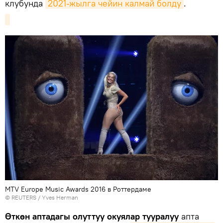
клубунда
2021-жылга чейин калмай болду
.
MTV Europe Music Awards 2016 в Роттердаме
©
REUTERS
/ Yves Herman
Өткөн аптадагы олуттуу окуялар тууралуу
апта