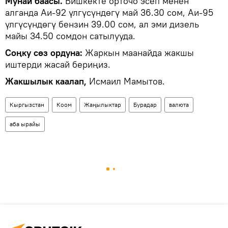
Мунай баасы.
Бишкекте орточо эсеп менен
алганда Аи-92 үлгүсүндөгү май 36.30 сом, Аи-95
үлгүсүндөгү бензин 39.00 сом, ал эми дизель
майы 34.50 сомдон сатылууда.
Соңку сөз ордуна:
Жаркын маанайда жакшы
иштерди жасай бериңиз.
Жакшылык каалап,
Исмаил Мамытов.
Кыргызстан
Коом
Жаңылыктар
Бурадар
валюта
аба ырайы