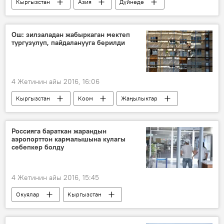
Кыргызстан
Азия
Дүйнөдө
Жаңылыктар
Саясат
Алмазбек Атамбаев
Нурсултан Назарбаев
Ош: зилзаладан жабыркаган мектеп
тургузулуп, пайдаланууга берилди
мамиле
4 Жетинин айы 2016, 16:06
Кыргызстан
Коом
Жаңылыктар
Ош
Сооронбай Жээнбеков
мектеп
зилзала
Россияга бараткан жарандын
аэропорттон кармалышына кулагы
себепкер болду
4 Жетинин айы 2016, 15:45
Окуялар
Кыргызстан
Жаңылыктар
аэропорт