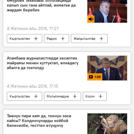
Өмүрбек Текебаев: оппозицияда
калып сын гана айтпай, өкмөткө да
жардам беребиз
4 Жетинин айы 2016, 17:27
Кыргызстан
Радио
Жаңылыктар
Саясат
Көпчүлүк коалициянын тарашы
Өмүрбек Текебаев
депутат
Атамбаев журналисттерди кесиптик
майрамы менен куттуктап, өлкөдөгү
оппозиция
сын
абалга да токтолду
1:38
4 Жетинин айы 2016, 17:15
Кыргызстан
Мультимедиа
Коом
Видео
Жаңылыктар
Алмазбек Атамбаев
Саясат
Төөнүн пири ким да, тоонун ээси
кайсы? Колдоочуларды койбой
билесизби, тесттен өтүңүзчү