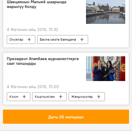
Швециянын Мальмё шаарында
жарылуу болду
4 Жетинин айы 2016, 15:32
Окуялар
Басма сөзгө баяндама
Дүйнөдө
Жаңылыктар
Швеция
жарылуу
Президент Атамбаев журналисттерге
саат тапшырды
4 Жетинин айы 2016, 15:00
Коом
Кыргызстан
Жаңылыктар
Алмазбек Атамбаев
ЖМК
куттуктоо
Дагы 20 материал