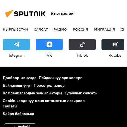
Кыргызстан
КЫРГЫЗСТАН
САЯСАТ
РАДИО
РОССИЯ
МИГРАЦИЯ
СП
Telegram
VK
ТikТоk
Rutube
Долбоор жөнүндө
Пайдалануу эрежелери
Байланыш үчүн
Пресс-релиздер
Компаниялардын жаңылыктары
Купуялык саясаты
Cookie колдонуу жана автоматтык логирлөө
саясаты
Кайра байланыш