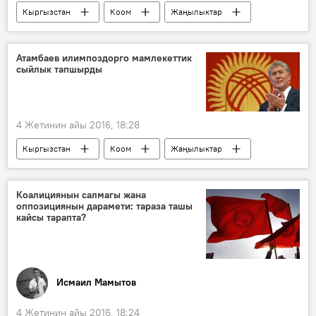
Кыргызстан
Коом
Жаңылыктар
Бишкек – Ош жолу
ӨКМ
ашуу
Атамбаев илимпоздорго мамлекеттик
сыйлык тапшырды
4 Жетинин айы 2016, 18:28
Кыргызстан
Коом
Жаңылыктар
Алмазбек Атамбаев
сыйлык
сыйлоо
Коалициянын салмагы жана
оппозициянын дарамети: тараза ташы
кайсы тарапта?
Исмаил Мамытов
4 Жетинин айы 2016, 18:24