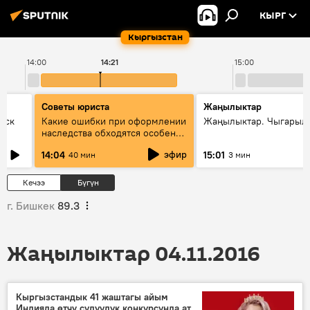
КЫРГ
Кыргызстан
14:00
14:21
15:00
Советы юриста
Жаңылыктар
уск
Какие ошибки при оформлении
Жаңылыктар. Чыгарыл
наследства обходятся особенно
дорого - советы юриста
эфир
14:04
15:01
40 мин
3 мин
Кечээ
Бүгүн
г. Бишкек
89.3
Жаңылыктар 04.11.2016
Кыргызстандык 41 жаштагы айым
Индияда өтчү сулуулук конкурсунда ат