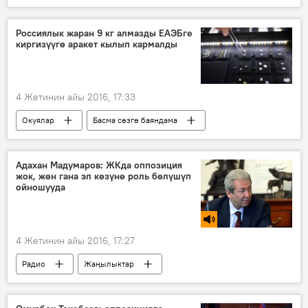
Инфографика
Канчадан?
Коом
Жаңылыктар
Бишкек
Россиялык жаран 9 кг алмазды ЕАЭБге
киргизүүгө аракет кылып кармалды
Жалал-Абад
баалар
базар
азык-түлүк
4 Жетинин айы 2016, 17:33
Окуялар
Басма сөзгө баяндама
Дүйнөдө
Жаңылыктар
алмаз
жаран
конфискация
Россия
Адахан Мадумаров: ЖКда оппозиция
жок, жөн гана эл көзүнө роль бөлүшүп
ойношууда
4 Жетинин айы 2016, 17:27
Радио
Жаңылыктар
Адахан Мадумаров
оппозиция
депутат