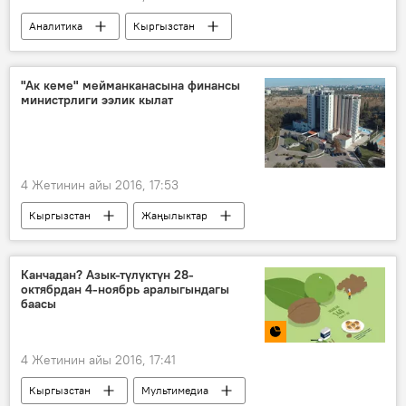
Аналитика
Кыргызстан
Жаңылыктар
Саясат
Көпчүлүк коалициянын тарашы
"Ак кеме" мейманканасына финансы
министрлиги ээлик кылат
Жогорку Кеңеш
оппозиция
коалиция
Жаңы коалиция түзүү аракети
4 Жетинин айы 2016, 17:53
Кыргызстан
Жаңылыктар
Экономика
"Ак-Кеме" мейманканасы
аукцион
Каржы министрлиги
Канчадан? Азык-түлүктүн 28-
октябрдан 4-ноябрь аралыгындагы
баасы
4 Жетинин айы 2016, 17:41
Кыргызстан
Мультимедиа