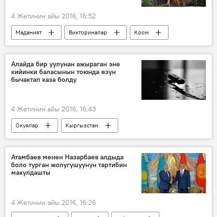
4 Жетинин айы 2016, 16:52
Маданият
Викториналар
Коом
Кыргызча тесттер
Алайда бир уулунан ажыраган эне
кийинки баласынын тоюнда өзүн
бычактап каза болду
4 Жетинин айы 2016, 16:43
Окуялар
Кыргызстан
Жаңылыктар
Алай району
бычак
той
Атамбаев менен Назарбаев алдыда
боло турган жолугушуунун тартибин
макулдашты
4 Жетинин айы 2016, 16:26