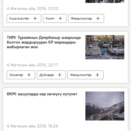
4 Жетинин айы 2016, 21:03
Кыргызстан
Коом
Жаңылыктар
Кыргызгидромет
аба ырайы
ТИМ: Түркиянын Диярбакыр шаарында
болгон жардыруудан КР жарандары
жабыркаган жок
4 Жетинин айы 2016, 20:17
Окуялар
Дүйнөдө
Жаңылыктар
Түркия
жарылуу
террористтер
ӨКМ: ашууларда кар көчкүсү күтүлөт
4 Жетинин айы 2016, 19:26