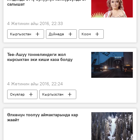
салышат
4 Жетинин айы 2016, 22:33
Кыргызстан
Дүйнөдө
Коом
Жаңылыктар
Индия
Наргиза Осмонова
сулуулук
Төө-Ашуу тоннелиндеги жол
кырсыктан эки киши каза болду
4 Жетинин айы 2016, 22:24
Окуялар
Кыргызстан
Жаңылыктар
Төө-Ашуу
ӨКМ
Төө-Ашуудагы жол кырсыгы
Өлкөнүн тоолуу аймактарында кар
жаайт