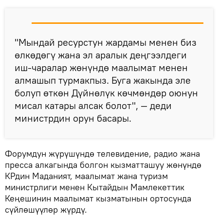
"Мындай ресурстун жардамы менен биз
өлкөдөгү жана эл аралык деңгээлдеги
иш-чаралар жөнүндө маалымат менен
алмашып турмакпыз. Буга жакында эле
болуп өткөн Дүйнөлүк көчмөндөр оюнун
мисал катары алсак болот", — деди
министрдин орун басары.
Форумдун жүрүшүндө телевидение, радио жана
пресса алкагында болгон кызматташуу жөнүндө
КРдин Маданият, маалымат жана туризм
министрлиги менен Кытайдын Мамлекеттик
Кеңешинин маалымат кызматынын ортосунда
сүйлөшүүлөр жүрдү.