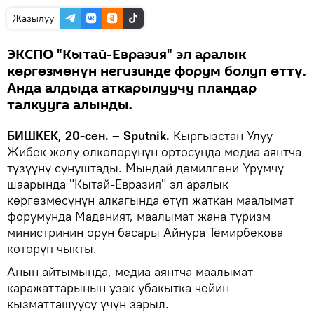
Жазылуу
ЭКСПО "Кытай-Евразия" эл аралык
көргөзмөнүн негизинде форум болуп өттү.
Анда алдыда аткарылуучу пландар
талкууга алынды.
БИШКЕК, 20-сен. – Sputnik.
Кыргызстан Улуу
Жибек жолу өлкөлөрүнүн ортосунда медиа аянтча
түзүүнү сунуштады. Мындай демилгени Үрүмчү
шаарында "Кытай-Евразия" эл аралык
көргөзмөсүнүн алкагында өтүп жаткан маалымат
форумунда Маданият, маалымат жана туризм
министринин орун басары Айнура Темирбекова
көтөрүп чыкты.
Анын айтымында, медиа аянтча маалымат
каражаттарынын узак убакытка чейин
кызматташуусу үчүн зарыл.