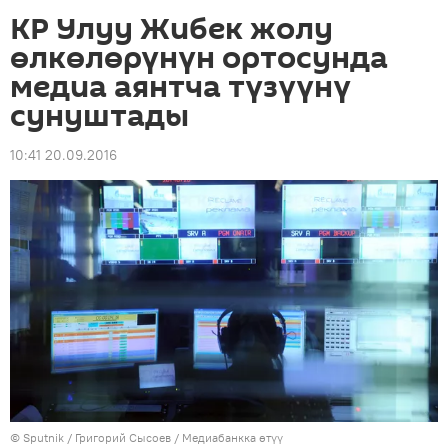
КР Улуу Жибек жолу
өлкөлөрүнүн ортосунда
медиа аянтча түзүүнү
сунуштады
10:41 20.09.2016
©
Sputnik
/ Григорий Сысоев
/
Медиабанкка өтүү