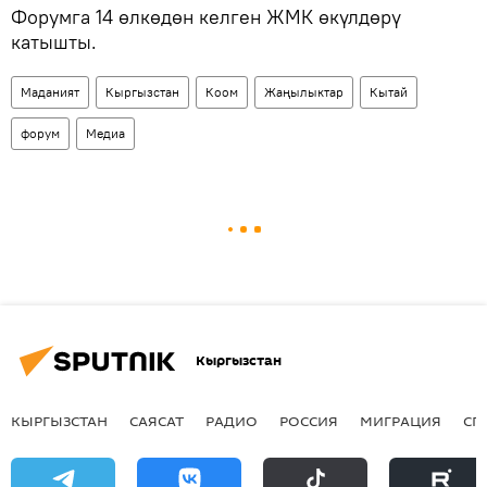
Форумга 14 өлкөдөн келген ЖМК өкүлдөрү
катышты.
Маданият
Кыргызстан
Коом
Жаңылыктар
Кытай
форум
Медиа
Кыргызстан
КЫРГЫЗСТАН
САЯСАТ
РАДИО
РОССИЯ
МИГРАЦИЯ
СП