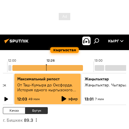
КЫРГ
Кыргызстан
12:00
12:26
13:00
Максимальный репост
Жаңылыктар
уск
От Таш-Кумыра до Оксфорда.
Жаңылыктар. Чыгарыл
История одного кыргызского
динозавра
эфир
12:03
13:01
49 мин
7 мин
Кечээ
Бүгүн
г. Бишкек
89.3