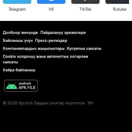
Telegram
VK
ТikТоk
Rutube
Долбоор жөнүндө
Пайдалануу эрежелери
Байланыш үчүн
Пресс-релиздер
Компаниялардын жаңылыктары
Купуялык саясаты
Cookie колдонуу жана автоматтык логирлөө
саясаты
Кайра байланыш
© 2026 Sputnik Бардык укуктар корголгон. 18+