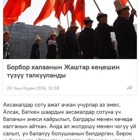
Борбор калаанын Жаштар кеңешин
түзүү талкууланды
20 Чын Куран 2016, 10:08
Аксакалдар соту ажат ачкан учурлар аз эмес.
Алсак, Баткен шаардык аксакалдар сотуна үч
баланын энеси кайрылып, балдары менен көчөдө
калганын айткан. Анда ал жолдошу менен чогуу үй
салып, үч балалуу болушканын билдирген. Бирок