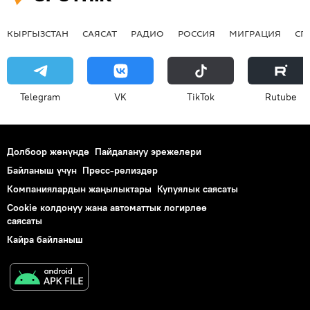
КЫРГЫЗСТАН
САЯСАТ
РАДИО
РОССИЯ
МИГРАЦИЯ
СП
Telegram
VK
ТikТоk
Rutube
Долбоор жөнүндө
Пайдалануу эрежелери
Байланыш үчүн
Пресс-релиздер
Компаниялардын жаңылыктары
Купуялык саясаты
Cookie колдонуу жана автоматтык логирлөө
саясаты
Кайра байланыш