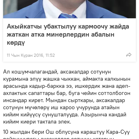
Акыйкатчы убактылуу кармоочу жайда
жаткан атка минерлердин абалын
көрдү
11 Чын Куран 2016, 11:52
Ал кошумчалагандай, аксакалдар сотунун
курамына элүү жашка чыккан, аймакта калкынын
арасында кадыр-баркка ээ, ишкердик жана адеп-
ахлактык сапаттары бар, буга чейин соттолбогон
инсандар кирет. Мындан сырткары, аксакалдар
сотунун мүчөлөрү иш кароо учурунда атайын
кийим кийүүсү сунушталууда. Азырынча кандай
кийим киери тактала элек.
10 жылдан бери Ош облусуна караштуу Кара-Суу
районунудагы аксакалдар сотунун катарын