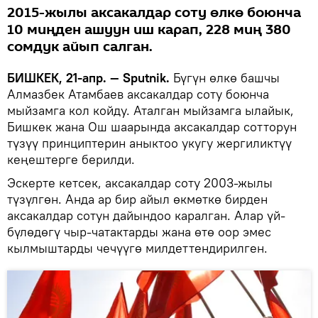
2015-жылы аксакалдар соту өлкө боюнча
10 миңден ашуун иш карап, 228 миң 380
сомдук айып салган.
БИШКЕК, 21-апр. — Sputnik.
Бүгүн өлкө башчы
Алмазбек Атамбаев аксакалдар соту боюнча
мыйзамга кол койду. Аталган мыйзамга ылайык,
Бишкек жана Ош шаарында аксакалдар сотторун
түзүү принциптерин аныктоо укугу жергиликтүү
кеңештерге берилди.
Эскерте кетсек, аксакалдар соту 2003-жылы
түзүлгөн. Анда ар бир айыл өкмөткө бирден
аксакалдар сотун дайындоо каралган. Алар үй-
бүлөдөгү чыр-чатактарды жана өтө оор эмес
кылмыштарды чечүүгө милдеттендирилген.