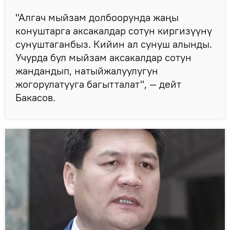
"Алгач мыйзам долбоорунда жаңы
конуштарга аксакалдар сотун киргизүүнү
сунуштаганбыз. Кийин ал сунуш алынды.
Учурда бул мыйзам аксакалдар сотун
жандандып, натыйжалуулугун
жогорулатууга багытталат", — дейт
Бакасов.