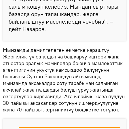
салым кошуп келебиз. Мындан сырткары,
базарда орун талашкандар, жерге
байланыштуу маселелерди чечебиз", —
дейт Назаров.
Мыйзамды демилгелеген өкмөткө караштуу
Жергиликтүү өз алдынча башкаруу иштери жана
этностор аралык мамилелер боюнча мамлекеттик
агенттигинин укуктук камсыздоо бөлүмүнүн
башчысы Султан Бакасовдун айтымында,
мыйзамда аксакалдар соту тарабынан салынган
акчалай жаза пулдарды бөлүштүрүү жаатында
өзгөртүүлөр киргизилди. Ага ылайык, жаза пулдун
30 пайызы аксакалдар сотунун ишмердүүлүгүнө
жана 70 пайызы жергиликтүү бюджетке төгүлөт.