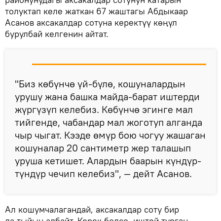
толуктап келе жаткан 67 жаштагы Абдыкаар
Асанов аксакалдар сотуна керектүү көңүл
бурулбай келгенин айтат.
"Биз көбүнчө үй-бүлө, кошуналардын
урушу жана башка майда-барат иштерди
жүргүзүп келебиз. Көбүнчө эгинге мал
тийгенде, чабандар мал жоготуп алганда
чыр чыгат. Кээде өмүр бою чогуу жашаган
кошуналар 20 сантиметр жер талашып
уруша кетишет. Алардын баарын күндүр-
түндүр чечип келебиз", — дейт Асанов.
Ал кошумчалагандай, аксакалдар соту бир
да тыйын албайт. Керек болсо, иштей турган