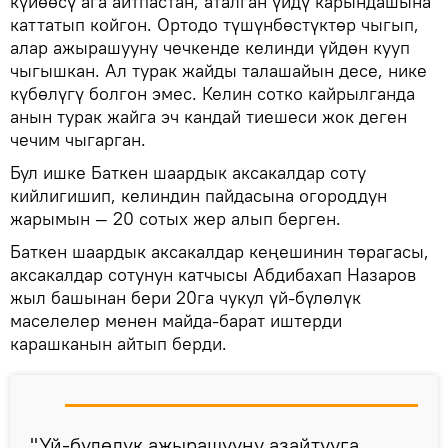
күйөөсү ага айтпастан, аталган үйдү карындашына
каттатып койгон. Ортодо түшүнбөстүктөр чыгып,
алар ажырашууну чечкенде келинди үйдөн кууп
чыгышкан. Ал турак жайды талашайын десе, нике
күбөлүгү болгон эмес. Келин сотко кайрылганда
анын турак жайга эч кандай тиешеси жок деген
чечим чыгарган.
Бул ишке Баткен шаардык аксакалдар соту
кийлигишип, келиндин пайдасына огороддун
жарымын — 20 сотых жер алып берген.
Баткен шаардык аксакалдар кеңешинин төрагасы,
аксакалдар сотунун катчысы Абдибахап Назаров
жыл башынан бери 20га чукул үй-бүлөлүк
маселелер менен майда-барат иштерди
карашканын айтып берди.
"Үй-бүлөлүк ажырашууну азайтууга