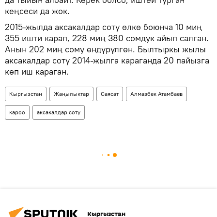
кеңсеси да жок.
2015-жылда аксакалдар соту өлкө боюнча 10 миң
355 ишти карап, 228 миң 380 сомдук айып салган.
Анын 202 миң сому өндүрүлгөн. Былтыркы жылы
аксакалдар соту 2014-жылга караганда 20 пайызга
көп иш караган.
Кыргызстан
Жаңылыктар
Саясат
Алмазбек Атамбаев
кароо
аксакалдар соту
Кыргызстан