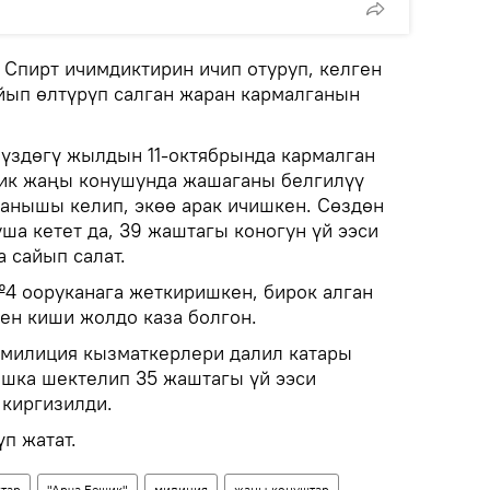
Спирт ичимдиктирин ичип отуруп, келген
ып өлтүрүп салган жаран кармалганын
үздөгү жылдын 11-октябрында кармалган
ик жаңы конушунда жашаганы белгилүү
аанышы келип, экөө арак ичишкен. Сөздөн
уша кетет да, 39 жаштагы коногун үй ээси
 сайып салат.
4 ооруканага жеткиришкен, бирок алган
ен киши жолдо каза болгон.
 милиция кызматкерлери далил катары
шка шектелип 35 жаштагы үй ээси
 киргизилди.
п жатат.
тар
"Арча Бешик"
милиция
жаңы конуштар