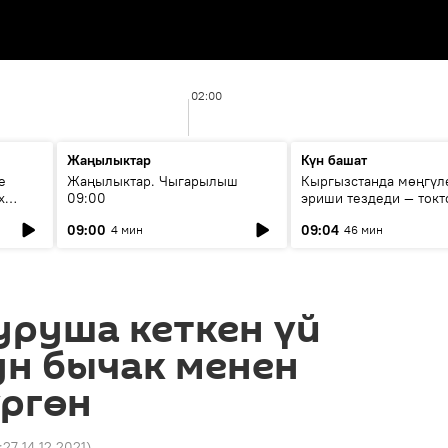
02:00
Жаңылыктар
Күн башат
е
Жаңылыктар. Чыгарылыш
Кыргызстанда мөңгүл
х
09:00
эриши тездеди — токт
мүмкүн эмеспи?
09:00
09:04
4 мин
46 мин
уруша кеткен үй
ун бычак менен
үргөн
:27 14.12.2021
)