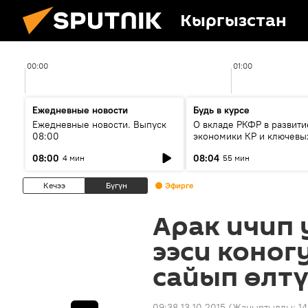
Кыргызстан
00:00
01:00
Ежедневные новости
Будь в курсе
Ежедневные новости. Выпуск
О вкладе РКФР в развити
08:00
экономики КР и ключевы
секторах до 2030 года
08:00
08:04
4 мин
55 мин
Кечээ
Бүгүн
Эфирге
Арак ичип 
ээси коног
сайып өлт
09:38 13.10.2015
(Жаңыртылды:
14