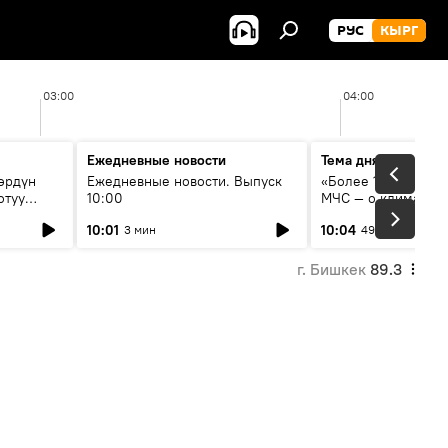
РУС
КЫРГ
03:00
04:00
Ежедневные новости
Тема дня
өрдүн
Ежедневные новости. Выпуск
«Более 1200 сёл в 
отуу
10:00
МЧС — о климате, 
системе оповещен
10:01
10:04
3 мин
49 мин
населения
г. Бишкек
89.3