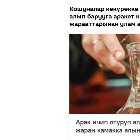
Кошуналар көкүрөккө
алып барууга аракет 
жарааттарынан улам а
Арак ичип отуруп а
жаран камакка алы