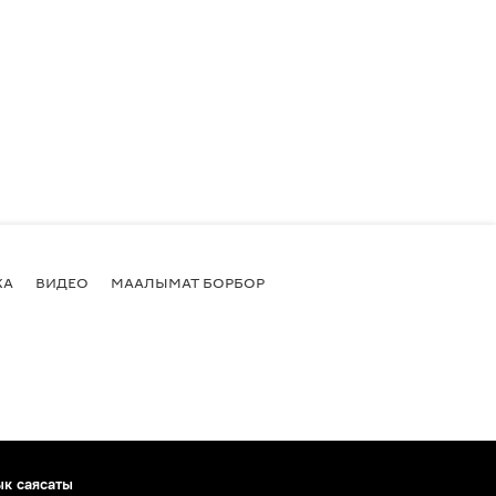
КА
ВИДЕО
МААЛЫМАТ БОРБОР
ык саясаты