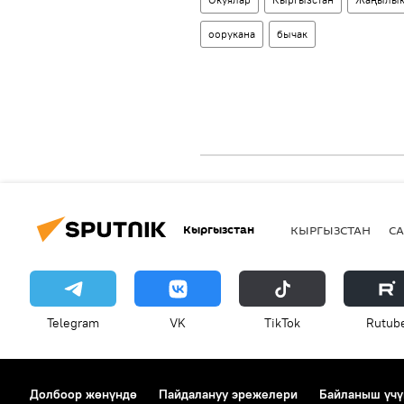
оорукана
бычак
Кыргызстан
КЫРГЫЗСТАН
СА
Telegram
VK
ТikТоk
Rutub
Долбоор жөнүндө
Пайдалануу эрежелери
Байланыш үчү