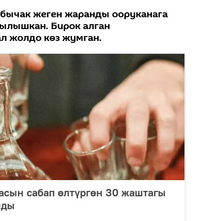
 бычак жеген жаранды ооруканага
кылышкан. Бирок алган
л жолдо көз жумган.
гасын сабап өлтүргөн 30 жаштагы
нды