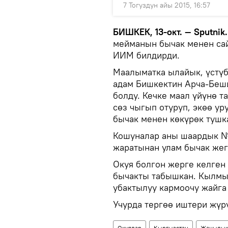
7 Тогуздун айы 2015, 16:57
БИШКЕК, 13-окт. — Sputnik.
мейманын бычак менен сай
ИИМ билдирди.
Маалыматка ылайык, үстүб
адам Бишкектин Арча-Беш
болду. Кечке маал үйүнө т
сөз чыгып отуруп, экөө ур
бычак менен көкүрөк тушка
Кошуналар аны шаардык №
жаратынан улам бычак жег
Окуя болгон жерге келген
бычакты табышкан. Кылмы
убактылуу кармоочу жайга
Учурда тергөө иштери жүрү
Окуялар
Кыргызстан
Жаңылык