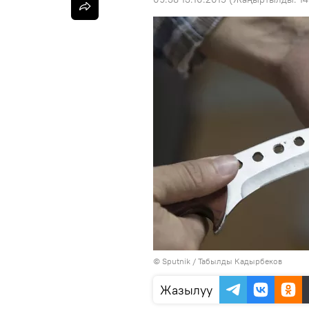
©
Sputnik / Табылды Кадырбеков
Жазылуу