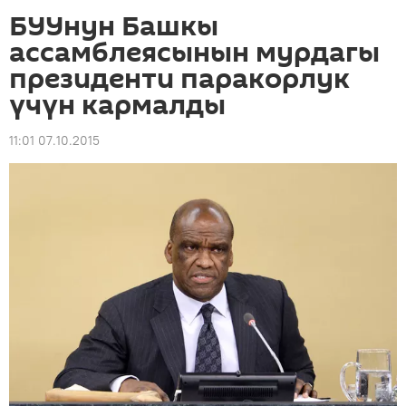
БУУнун Башкы
ассамблеясынын мурдагы
президенти паракорлук
үчүн кармалды
11:01 07.10.2015