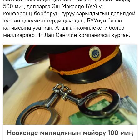
500 миң долларга Эш Макаодо БУУнун
конференц-борборун куруу зарылдыгын далилдей
турган документтерди даярдап, БУУнун башкы
катчысына узаткан. Аталган комплексти болсо
миллиардер Нг Лап Сэнгдин компаниясы курган.
Ноокенде милициянын майору 100 миң