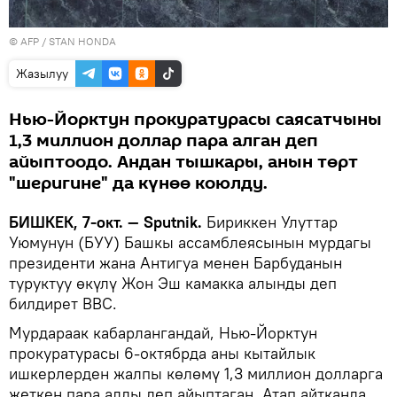
©
AFP
/ STAN HONDA
Жазылуу
Нью-Йорктун прокуратурасы саясатчыны
1,3 миллион доллар пара алган деп
айыптоодо. Андан тышкары, анын төрт
"шеригине" да күнөө коюлду.
БИШКЕК, 7-окт. — Sputnik.
Бириккен Улуттар
Уюмунун (БУУ) Башкы ассамблеясынын мурдагы
президенти жана Антигуа менен Барбуданын
туруктуу өкүлү Жон Эш камакка алынды деп
билдирет BBC.
Мурдараак кабарлангандай, Нью-Йорктун
прокуратурасы 6-октябрда аны кытайлык
ишкерлерден жалпы көлөмү 1,3 миллион долларга
жеткен пара алды деп айыптаган. Атап айтканда,