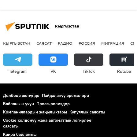
Кыргызстан
КЫРГЫЗСТАН
САЯСАТ
РАДИО
РОССИЯ
МИГРАЦИЯ
СП
Telegram
VK
ТikТоk
Rutube
Долбоор жөнүндө
Пайдалануу эрежелери
Байланыш үчүн
Пресс-релиздер
Компаниялардын жаңылыктары
Купуялык саясаты
Cookie колдонуу жана автоматтык логирлөө
саясаты
Кайра байланыш