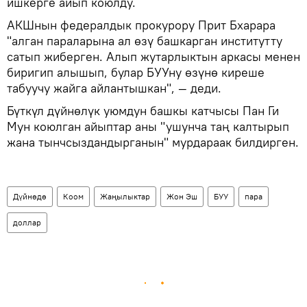
ишкерге айып коюлду.
АКШнын федералдык прокурору Прит Бхарара
"алган параларына ал өзү башкарган институтту
сатып жиберген. Алып жутарлыктын аркасы менен
биригип алышып, булар БУУну өзүнө киреше
табуучу жайга айлантышкан", — деди.
Бүткүл дүйнөлүк уюмдун башкы катчысы Пан Ги
Мун коюлган айыптар аны "ушунча таң калтырып
жана тынчсыздандырганын" мурдараак билдирген.
Дүйнөдө
Коом
Жаңылыктар
Жон Эш
БУУ
пара
доллар