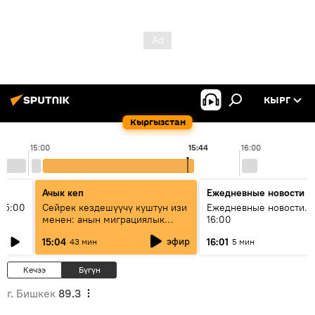
КЫРГ
Кыргызстан
15:00
15:44
16:00
Ачык кеп
Ежедневные новости
15:00
Сейрек кездешүүчү куштун изи
Ежедневные новости. 
менен: анын миграциялык
16:00
жолу эмнеден кабар берет?
эфир
15:04
16:01
43 мин
5 мин
Кечээ
Бүгүн
г. Бишкек
89.3