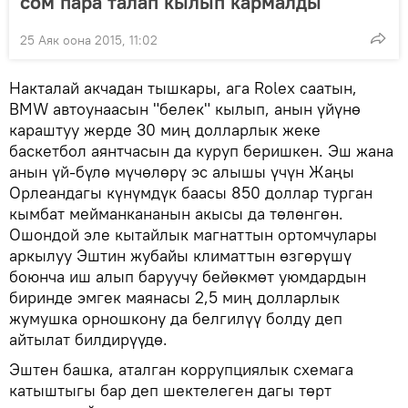
сом пара талап кылып кармалды
25 Аяк оона 2015, 11:02
Накталай акчадан тышкары, ага Rolex саатын,
BMW автоунаасын "белек" кылып, анын үйүнө
караштуу жерде 30 миң долларлык жеке
баскетбол аянтчасын да куруп беришкен. Эш жана
анын үй-бүлө мүчөлөрү эс алышы үчүн Жаңы
Орлеандагы күнүмдүк баасы 850 доллар турган
кымбат мейманкананын акысы да төлөнгөн.
Ошондой эле кытайлык магнаттын ортомчулары
аркылуу Эштин жубайы климаттын өзгөрүшү
боюнча иш алып баруучу бейөкмөт уюмдардын
биринде эмгек маянасы 2,5 миң долларлык
жумушка орношкону да белгилүү болду деп
айтылат билдирүүдө.
Эштен башка, аталган коррупциялык схемага
катыштыгы бар деп шектелеген дагы төрт