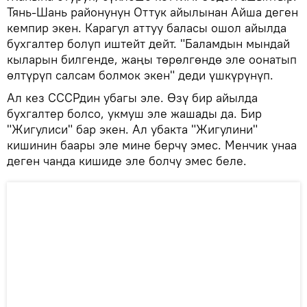
Тянь-Шань районунун Оттук айылынан Айша деген
кемпир экен. Карагул аттуу баласы ошол айылда
бухгалтер болуп иштейт дейт. "Баламдын мындай
кыларын билгенде, жаңы төрөлгөндө эле оонатып
өлтүрүп салсам болмок экен" деди үшкүрүнүп.
Ал кез СССРдин убагы эле. Өзү бир айылда
бухгалтер болсо, укмуш эле жашады да. Бир
"Жигулиси" бар экен. Ал убакта "Жигулини"
кишинин баары эле мине берчү эмес. Менчик унаа
деген чанда кишиде эле болчу эмес беле.