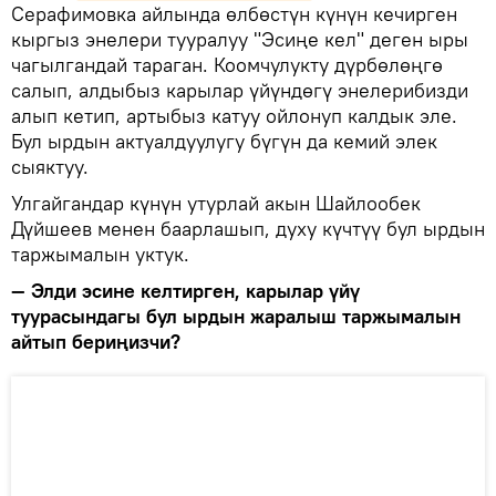
Серафимовка айлында өлбөстүн күнүн кечирген
кыргыз энелери тууралуу "Эсиңе кел" деген ыры
чагылгандай тараган. Коомчулукту дүрбөлөңгө
салып, алдыбыз карылар үйүндөгү энелерибизди
алып кетип, артыбыз катуу ойлонуп калдык эле.
Бул ырдын актуалдуулугу бүгүн да кемий элек
сыяктуу.
Улгайгандар күнүн утурлай акын Шайлообек
Дүйшеев менен баарлашып, духу күчтүү бул ырдын
таржымалын уктук.
— Элди эсине келтирген, карылар үйү
туурасындагы бул ырдын жаралыш таржымалын
айтып бериңизчи?