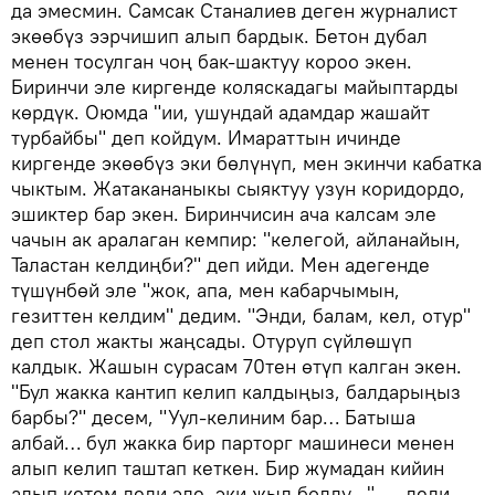
да эмесмин. Самсак Станалиев деген журналист
экөөбүз ээрчишип алып бардык. Бетон дубал
менен тосулган чоң бак-шактуу короо экен.
Биринчи эле киргенде коляскадагы майыптарды
көрдүк. Оюмда "ии, ушундай адамдар жашайт
турбайбы" деп койдум. Имараттын ичинде
киргенде экөөбүз эки бөлүнүп, мен экинчи кабатка
чыктым. Жатакананыкы сыяктуу узун коридордо,
эшиктер бар экен. Биринчисин ача калсам эле
чачын ак аралаган кемпир: "келегой, айланайын,
Таластан келдиңби?" деп ийди. Мен адегенде
түшүнбөй эле "жок, апа, мен кабарчымын,
гезиттен келдим" дедим. "Энди, балам, кел, отур"
деп стол жакты жаңсады. Отуруп сүйлөшүп
калдык. Жашын сурасам 70тен өтүп калган экен.
"Бул жакка кантип келип калдыңыз, балдарыңыз
барбы?" десем, "Уул-келиним бар… Батыша
албай… бул жакка бир парторг машинеси менен
алып келип таштап кеткен. Бир жумадан кийин
алып кетем деди эле, эки жыл болду…", — деди.