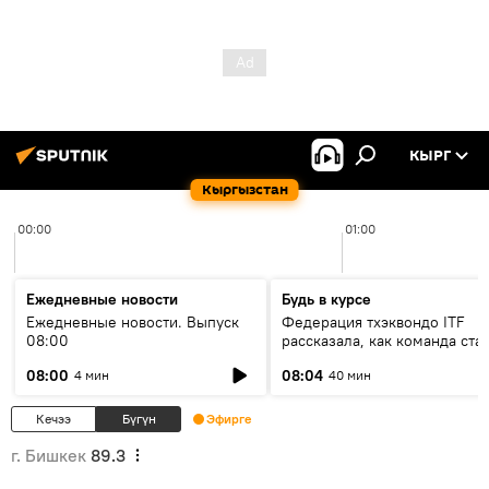
КЫРГ
Кыргызстан
00:00
01:00
Ежедневные новости
Будь в курсе
Ежедневные новости. Выпуск
Федерация тхэквондо ITF
08:00
рассказала, как команда ста
жертвой мошенников
08:00
08:04
4 мин
40 мин
Кечээ
Бүгүн
Эфирге
г. Бишкек
89.3