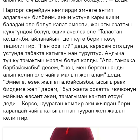
Парторг сөрөйдүн кемпирди эмнеге антип
алдаганын билбейм, анын үстүнө кары киши
баладай эле болуп калат эмеспи, жанагы сааттын
күкүгүндөй болуп, эшик ачылса эле "Таластан
келдиңби, айланайын" деп күтө берип көзү
тешилиптир. "Нан ооз тий" деди, карасам столдун
үстүндө табакта катыган нан туруптур. Аңгыча
түшкү тамактын маалы болуп калды. "Апа, тамакка
барбайсызбы" десем, "жок, мен берген нанды
алып келип эле чайга малып жеп алам" деди.
"Эмнеге, өзөк жалгап албайсызбы, ысыгыраак
бирдеме жеп" десем, "бул жакта оокатты чочконун
майына жасайт экен, тамагыман кантип өтсүн"
деди… Көрсө, куураган кемпир эки жылдан бери
карандай чайга катыган нан туурап жеп жашап
келиптир.