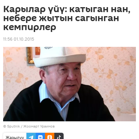
Карылар үйү: катыган нан,
небере жытын сагынган
кемпирлер
11:56 01.10.2015
©
Sputnik
/ Жоомарт Ураимов
Жазылуу