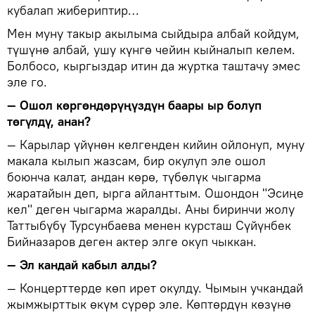
кубалап жибериптир…
Мен муну такыр акылыма сыйдыра албай койдум,
түшүнө албай, ушу күнгө чейин кыйналып келем.
Болбосо, кыргыздар итин да журтка таштачу эмес
эле го.
— Ошол көргөндөрүңүздүн баары ыр болуп
төгүлдү, анан?
— Карылар үйүнөн келгенден кийин ойлонуп, муну
макала кылып жазсам, бир окулуп эле ошол
боюнча калат, андан көрө, түбөлүк чыгарма
жаратайын деп, ырга айланттым. Ошондон "Эсиңе
кел" деген чыгарма жаралды. Аны биринчи жолу
Таттыбүбү Турсунбаева менен курсташ Сүйүнбек
Бийназаров деген актер элге окуп чыккан.
— Эл кандай кабыл алды?
— Концерттерде көп ирет окулду. Чымын учкандай
жымжырттык өкүм сүрөр эле. Көптөрдүн көзүнө