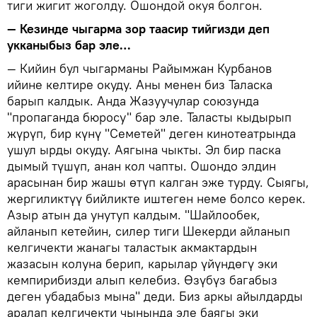
тиги жигит жоголду. Ошондой окуя болгон.
— Кезинде чыгарма зор таасир тийгизди деп
укканыбыз бар эле…
— Кийин бул чыгарманы Райымжан Курбанов
ийине келтире окуду. Аны менен биз Таласка
барып калдык. Анда Жазуучулар союзунда
"пропаганда бюросу" бар эле. Таласты кыдырып
жүрүп, бир күнү "Семетей" деген кинотеатрында
ушул ырды окуду. Аягына чыкты. Эл бир паска
дымый түшүп, анан кол чапты. Ошондо элдин
арасынан бир жашы өтүп калган эже турду. Сыягы,
жергиликтүү бийликте иштеген неме болсо керек.
Азыр атын да унутуп калдым. "Шайлообек,
айланып кетейин, силер тиги Шекерди айланып
келгичекти жанагы таластык акмактардын
жазасын колуна берип, карылар үйүндөгү эки
кемпирибизди алып келебиз. Өзүбүз багабыз
деген убадабыз мына" деди. Биз аркы айылдарды
аралап келгичекти чынында эле баягы эки