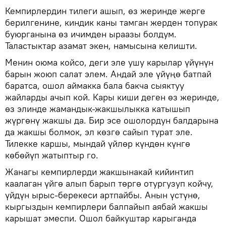
Кемпирлердин тилеги ашып, өз жеринде жерге
берилгенине, киндик каны тамган жерден топурак
буюрганына өз ичимден ыраазы болдум.
Таластыктар азамат экен, намысына келишти.
Менин оюма койсо, деги эле ушу карылар үйүнүн
барын жоюп салат элем. Андай эле үйүңө батпай
баратса, ошол аймакка бала бакча сыяктуу
жайларды ачып кой. Кары киши деген өз жеринде,
өз элинде жамандык-жакшылыкка катышып
жүргөнү жакшы да. Бир эсе ошолордун балдарына
да жакшы болмок, эл көзгө сайып турат эле.
Тилекке каршы, мындай үйлөр күндөн күнгө
көбөйүп жатыптыр го.
Жанагы кемпирлерди жакшынакай кийинтип
каалаган үйгө алып барып төргө отургузуп койчу,
үйдүн ырыс-берекеси артпайбы. Анын үстүнө,
кыргыздын кемпирлери балпайып аябай жакшы
карышат эмеспи. Ошол байкуштар карыганда