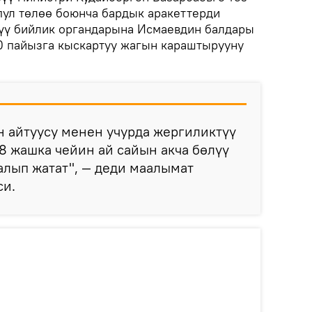
пул төлөө боюнча бардык аракеттерди
түү бийлик органдарына Исмаевдин балдары
50 пайызга кыскартуу жагын караштырууну
 айтуусу менен учурда жергиликтүү
8 жашка чейин ай сайын акча бөлүү
алып жатат", — деди маалымат
си.