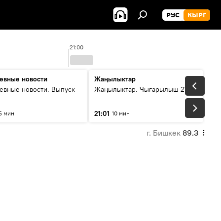
РУС
КЫРГ
21:00
2
евные новости
Жаңылыктар
евные новости. Выпуск
Жаңылыктар. Чыгарылыш 21:00
21:01
5 мин
10 мин
г. Бишкек
89.3