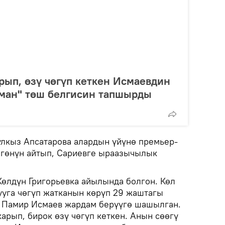
рып, өзү чөгүп кеткен Исмаевдин
ман" төш белгисин тапшырды
лкыз Апсатарова алардын үйүнө премьер-
өгөнүн айтып, Сариевге ыраазычылык
Көлдүн Григорьевка айылында болгон. Көл
уга чөгүп жатканын көрүп 29 жаштагы
 Памир Исмаев жардам берүүгө шашылган.
арып, бирок өзү чөгүп кеткен. Анын сөөгү