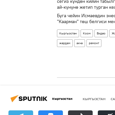
сегиз күндөн кийин табыл
ай-күнүнө жетип турган к
Буга чейин Исмаевдин эне
"Каарман" төш белгиси м
Кыргызстан
Коом
Видео
Ж
жардам
акча
ремонт
Кыргызстан
КЫРГЫЗСТАН
СА