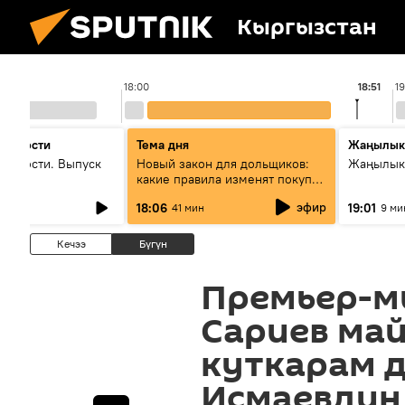
Кыргызстан
18:00
18:51
1
 новости
Тема дня
Жаңылык
новости. Выпуск
Новый закон для дольщиков:
Жаңылыкт
какие правила изменят покупку
квартир
эфир
18:06
19:01
41 мин
9 ми
Кечээ
Бүгүн
Премьер-м
Сариев ма
куткарам д
Исмаевдин