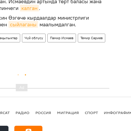
ган. Исмаевдин артында төрт баласы жана
елинчеги
калган
.
син Өзгөчө кырдаалдар министрлиги
енен
сыйлаганы
маалымдалган.
аңылыктар
Чүй облусу
Памир Исмаев
Темир Сариев
ЯСАТ
РАДИО
РОССИЯ
МИГРАЦИЯ
СПОРТ
ИНФОГРАФИ