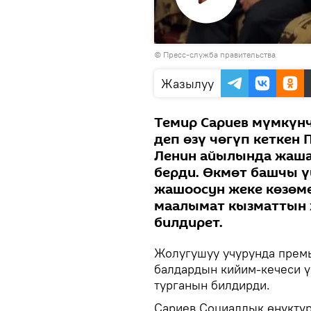
Видеону
© Пресс-служба правительства
көрсөтүү
Жазылуу
Темир Сариев мүмкүнч
деп өзү чөгүп кеткен
Ленин айылында жашаг
берди. Өкмөт башчы ү
жашоосун жеке көзөм
маалымат кызматтын 
билдирет.
Жолугушуу учурунда прем
балдардын кийим-кечеси ү
турганын билдирди.
Сариев Социалдык өнүктүр