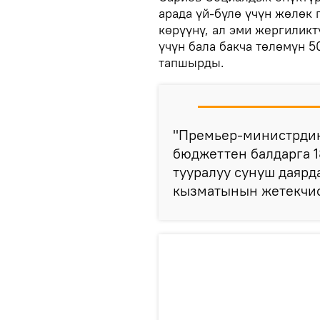
арада үй-бүлө үчүн жөлөк 
көрүүнү, ал эми жергилик
үчүн бала бакча төлөмүн 
тапшырды.
"Премьер-министрдин
бюджеттен балдарга 1
тууралуу сунуш даярд
кызматынын жетекчи