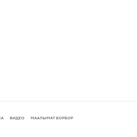
КА
ВИДЕО
МААЛЫМАТ БОРБОР