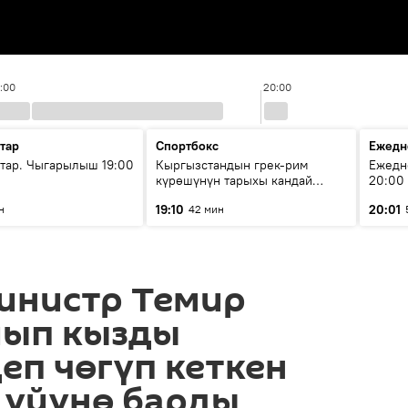
9:00
20:00
тар
Спортбокс
Ежедн
ар. Чыгарылыш 19:00
Кыргызстандын грек-рим
Ежедн
күрөшүнүн тарыхы кандай
20:00
башталган?
19:10
20:01
н
42 мин
инистр Темир
йып кызды
еп чөгүп кеткен
 үйүнө барды