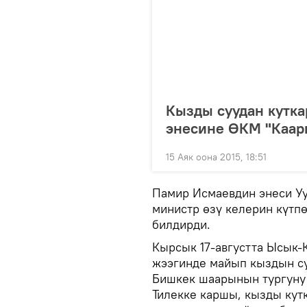
Кызды суудан кутка
энесине ӨКМ "Каар
15 Аяк оона 2015, 18:51
Памир Исмаевдин энеси Уу
министр өзү келерин күтп
билдирди.
Кырсык 17-августта Ысык-
жээгинде майып кыздын су
Бишкек шаарынын тургуну
Тилекке каршы, кызды кутк