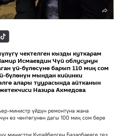
үлүгү чектелген кызды куткарам
 Памир Исмаевдин Чүй облусунун
ан үй-бүлөсүнө барып 110 миң сом
й-бүлөнүн мындан кийинки
өлгө алары туурасында айтканын
жетекчиси Назира Ахмедова
ьер-министр үйдүн ремонтуна жана
чүн өз чөнтөгүнөн дагы 100 миң сом бере
үү министри Кудайберген Базарбаевге тез