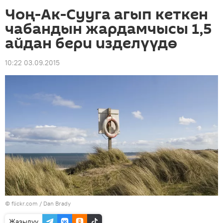
Чоң-Ак-Сууга агып кеткен
чабандын жардамчысы 1,5
айдан бери изделүүдө
10:22 03.09.2015
© flickr.com / Dan Brady
Жазылуу