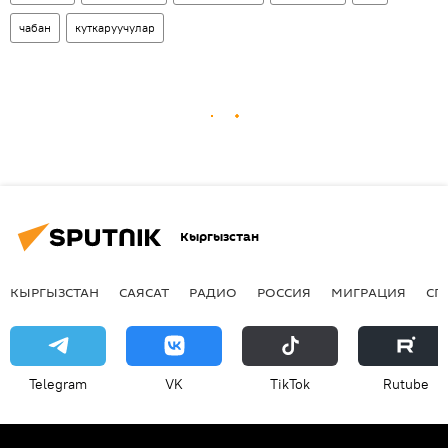
чабан
куткаруучулар
Кыргызстан
КЫРГЫЗСТАН
САЯСАТ
РАДИО
РОССИЯ
МИГРАЦИЯ
СП
Telegram
VK
ТikТоk
Rutube