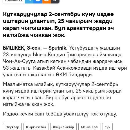
Куткаруучулар 2-сентябрь күнү издөө
иштерин улантып, 25 чакырым жерди
карап чыгышкан. Бул аракеттерден эч
натыйжа чыккан жок.
БИШКЕК, 3-сен. — Sputnik.
Үстүбүздөгү жылдын
23-июлунда Ысык-Көлдүн Григорьевка айылында
Чоң-Ак-Сууга агып кеткен чабандын жардамчысы
53 жаштагы Казакбай Асанкожоевди издөө иштери
улантылып жатканын ӨКМ билдирди.
Маалыматка ылайык, куткаруучулар 2-сентябрь
күнү издөө иштерин улантып, 25 чакырым жерди
карап чыгышкан. Бирок бул аракеттерден эч
натыйжа чыккан жок.
Издөө кечки саат 5.30да убактылуу токтотулду.
Окуялар
Кыргызстан
Жаңылыктар
Ысык-Көл
суу