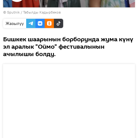
Видеону
©
Sputnik / Табылды Кадырбеков
көрсөтүү
Жазылуу
Бишкек шаарынын борборунда жума күнү
эл аралык "Оймо" фестивалынын
ачылышы болду.