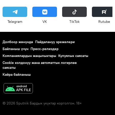
Telegram
VK
ТikТоk
Rutube
Долбоор жөнүндө
Пайдалануу эрежелери
Байланыш үчүн
Пресс-релиздер
Компаниялардын жаңылыктары
Купуялык саясаты
Cookie колдонуу жана автоматтык логирлөө
саясаты
Кайра байланыш
© 2026 Sputnik Бардык укуктар корголгон. 18+