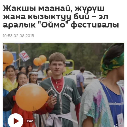
Жакшы маанай, жүрүш
жана кызыктуу бий – эл
аралык "Оймо" фестивалы
10:53 02.08.2015
1:42