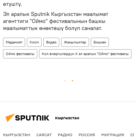
өтүштү.
Эл аралык Sputnik Кыргызстан маалымат
агенттиги "Оймо" фестивалынын башкы
маалыматтык өнөктөшү болуп саналат.
Маданият
Коом
Видео
Жаңылыктар
Бишкек
Оймо фестивалы
Кол өнөрчүлөрдүн Х эл аралык "Оймо" фестивалы
Кыргызстан
КЫРГЫЗСТАН
САЯСАТ
РАДИО
РОССИЯ
МИГРАЦИЯ
СП