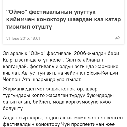
"Оймо" фестивалынын улуттук
кийимчен коноктору шаардан каз катар
тизилип өтүштү
31 Теке 2015, 18:01
Эл аралык "Оймо" фестивалы 2006-жылдан бери
Кыргызстанда өтүп келет. Салтка айланып
калгандай, фестиваль июлдун аягында жарманке
ачылат. Августтун аягына чейин ал Ысык-Көлдүн
Чолпон-Ата шаарында улантылат.
Жарманкеден чет элдик коноктор, шаар
тургундары колго жасалган түрдүү буюмдарды
сатып алып, бийлеп, мода көргөзмөсүнө күбө
болушту.
Андан сырткары, ондон ашык мамлекеттен келген
фестивалдын коноктору Чүй проспектинен жөө