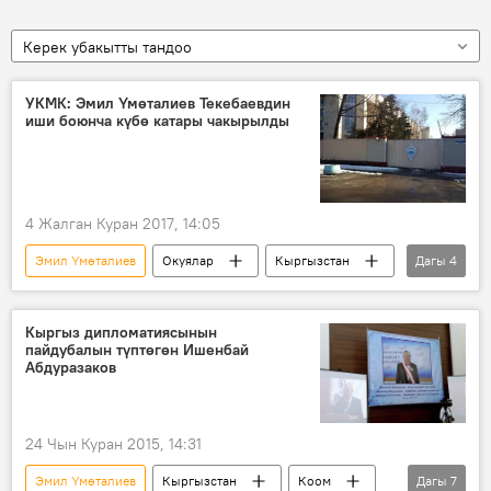
Керек убакытты тандоо
УКМК: Эмил Үмөталиев Текебаевдин
иши боюнча күбө катары чакырылды
4 Жалган Куран 2017, 14:05
Эмил Үмөталиев
Окуялар
Кыргызстан
Дагы
4
Жаңылыктар
Коом
УКМК
Өмүрбек Текебаев камакка алынды
Кыргыз дипломатиясынын
пайдубалын түптөгөн Ишенбай
Абдуразаков
24 Чын Куран 2015, 14:31
Эмил Үмөталиев
Кыргызстан
Коом
Дагы
7