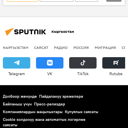
Жаңылыктар
Япония
Аликбек Жекшенкулов
Ишенбай Абразаков
Рысбек Молдогазиев
Кыргызстан
Нуржигит Кадырбеков
дипломатиялык мамиле
КЫРГЫЗСТАН
САЯСАТ
РАДИО
РОССИЯ
МИГРАЦИЯ
СП
Telegram
VK
ТikТоk
Rutube
Долбоор жөнүндө
Пайдалануу эрежелери
Байланыш үчүн
Пресс-релиздер
Компаниялардын жаңылыктары
Купуялык саясаты
Cookie колдонуу жана автоматтык логирлөө
саясаты