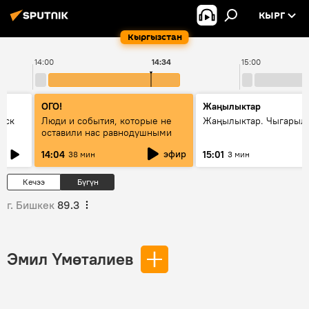
КЫРГ
Кыргызстан
14:00
14:34
15:00
ОГО!
Жаңылыктар
уск
Люди и события, которые не
Жаңылыктар. Чыгарыл
оставили нас равнодушными
эфир
14:04
15:01
38 мин
3 мин
Кечээ
Бүгүн
г. Бишкек
89.3
Эмил Үмөталиев