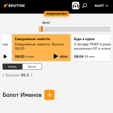
КЫРГ
Кыргызстан
08:02
Ежедневные новости
Будь в курсе
н изи
Ежедневные новости. Выпуск
О вкладе РКФР в разви
08:00
экономики КР и ключе
т?
секторах до 2030 года
эфир
08:00
08:04
4 мин
55 мин
Кечээ
Бүгүн
г. Бишкек
89.3
Болот Иманов