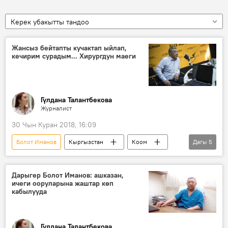
Керек убакытты тандоо
Жансыз бейтапты кучактап ыйлап,
кечирим сурадым... Хирургдун маеги
Гүлдана Талантбекова
Журналист
30 Чын Куран 2018, 16:09
Болот Иманов
Кыргызстан
Коом
Дагы
5
Жаңылыктар
Мамбет Мамакеев
бейтап
операция
хирург
Дарыгер Болот Иманов: ашказан,
ичеги ооруларына жаштар көп
кабылууда
Гүлдана Талантбекова