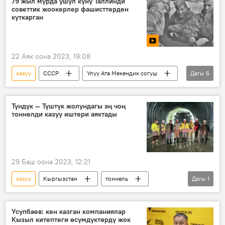
79 жыл мурда ушул күнү Таллинди
советтик жоокерлер фашисттерден
куткарган
22 Аяк оона 2023, 19:08
казуу
СССР
Улуу Ата Мекендик согуш
Дагы
6
Кызыл армия
Таллин
эстелик
жоокер
мүрзө
Видео
Түндүк — Түштүк жолундагы эң чоң
тоннелди казуу иштери аяктады
29 Баш оона 2023, 12:21
казуу
Кыргызстан
тоннель
Дагы
1
аяктоо
Усупбаев: кен казган компаниялар
Кызыл китептеги өсүмдүктөрдү жок