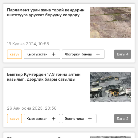
Рустам Бейшенбай уулу
полиметалл
Парламент уран жана торий кендерин
иштетүүгө уруксат берүүнү колдоду
13 Кулжа 2024, 10:58
казуу
Кыргызстан
Жогорку Кеңеш
Дагы
4
уран
торий
кен
мыйзам долбоору
Былтыр Кумтөрдөн 17,3 тонна алтын
казылып, дээрлик баары сатылды
26 Аяк оона 2023, 20:56
казуу
Кыргызстан
Экономика
Дагы
2
Кумтөр
алтын