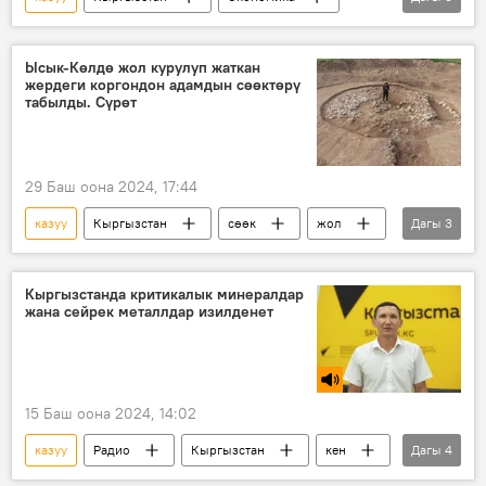
Кумтөр
запас
Акылбек Жапаров
Ысык-Көлдө жол курулуп жаткан
жердеги коргондон адамдын сөөктөрү
табылды. Сүрөт
29 Баш оона 2024, 17:44
казуу
Кыргызстан
сөөк
жол
Дагы
3
курулуш
коргон
Сүрөт
Кыргызстанда критикалык минералдар
жана сейрек металлдар изилденет
15 Баш оона 2024, 14:02
казуу
Радио
Кыргызстан
кен
Дагы
4
тоо-кен
геология