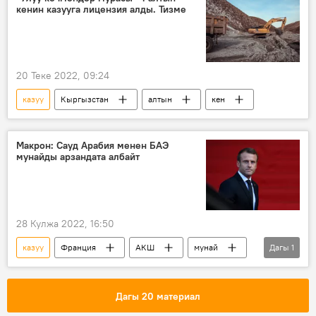
кенин казууга лицензия алды. Тизме
20 Теке 2022, 09:24
казуу
Кыргызстан
алтын
кен
Макрон: Сауд Арабия менен БАЭ
мунайды арзандата албайт
28 Кулжа 2022, 16:50
казуу
Франция
АКШ
мунай
Дагы
1
Бириккен Араб Эмирлиги
Дагы 20 материал