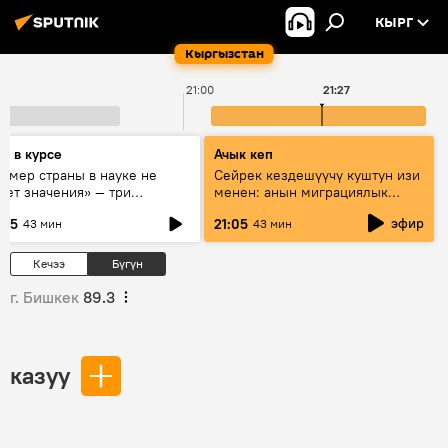
КЫРГ
Кыргызстан
21:00
21:27
дь в курсе
Ачык кеп
азмер страны в науке не
Сейрек кездешүүчү куштун изи
еет значения» — три
менен: анын миграциялык
сперта о сотрудничестве
жолу эмнеден кабар берет?
эфир
:05
21:05
43 мин
43 мин
ссии и Кыргызстана в
разовании и исследованиях
Кечээ
Бүгүн
г. Бишкек
89.3
казуу