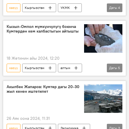
казуу
Кыргызстан
УКМК
Дагы
4
Талас облусу
кен
кылмыш
коррупция
Кызыл-Омпол мүмкүнчүлүгү боюнча
Кумтөрдөн кем калбастыгын айтышты
18 Жетинин айы 2024, 12:20
казуу
Кыргызстан
алтын
Дагы
5
Нарынбек Сатыбалдиев
Экономика
уран
кен
Маалымат борбор
Акылбек Жапаров: Кумтөр дагы 20-30
жыл кенен иштетилет
26 Аяк оона 2024, 11:31
казуу
Кыргызстан
Экономика
Дагы
3