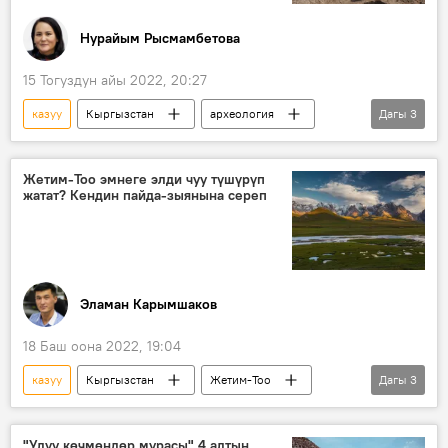
Нурайым Рысмамбетова
15 Тогуздун айы 2022, 20:27
казуу
Кыргызстан
археология
Дагы
3
Аида Абдыканова
маек
Боз-Бармак
Жетим-Тоо эмнеге элди чуу түшүрүп
жатат? Кендин пайда-зыянына сереп
Эламан Карымшаков
18 Баш оона 2022, 19:04
казуу
Кыргызстан
Жетим-Тоо
Дагы
3
кен
изилдөө
пикир
"Улуу көчмөндөр мурасы" 4 алтын