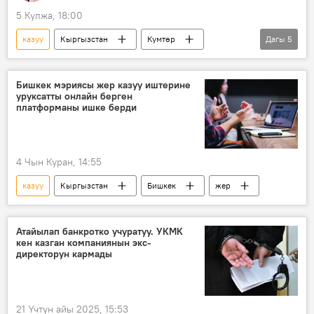
5 Кулжа, 18:00
казуу
Кыргызстан
Кумтөр
Дагы
5
алтын
кен
жашоо
тамак-аш
Видео
Бишкек мэриясы жер казуу иштерине
уруксатты онлайн берген
платформаны ишке берди
4 Чын Куран, 14:55
казуу
Кыргызстан
Бишкек
жер
Атайылап банкротко учуратуу. УКМК
кен казган компаниянын экс-
директорун кармады
21 Үчтүн айы 2025, 15:53