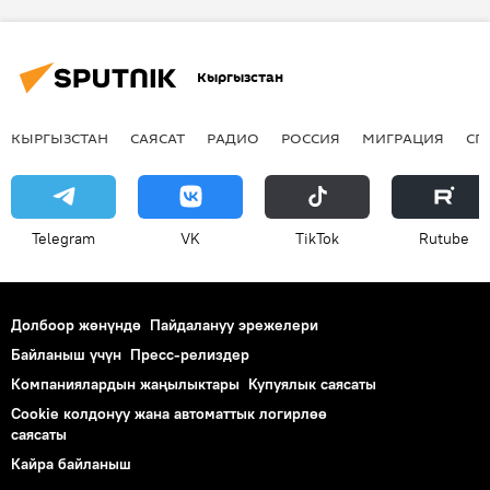
Кыргызстан
КЫРГЫЗСТАН
САЯСАТ
РАДИО
РОССИЯ
МИГРАЦИЯ
СП
Telegram
VK
ТikТоk
Rutube
Долбоор жөнүндө
Пайдалануу эрежелери
Байланыш үчүн
Пресс-релиздер
Компаниялардын жаңылыктары
Купуялык саясаты
Cookie колдонуу жана автоматтык логирлөө
саясаты
Кайра байланыш