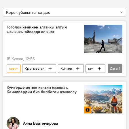
Керек убакытты тандоо
Тоголок кенинен алгачкы алтын
жакынкы айларда алынат
15 Кулжа, 12:56
казуу
Кыргызстан
Кумтөр
кен
Дагы
1
алтын
Кумтөрдө алтын кантип казылат.
Кенчилердин биз билбеген жашоосу
Аяна Байтемирова