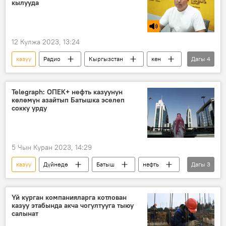
кылууда
12 Кулжа 2023, 13:24
казуу
Радио
Кыргызстан
кен
Дагы
4
экология
кызыл китеп
өсүмдүктөр
Адилет Усупбаев
Telegraph: ОПЕК+ нефть казуунун
көлөмүн азайтып Батышка эселеп
сокку урду
5 Чын Куран 2023, 14:29
казуу
Дүйнөдө
Батыш
нефть
Дагы
3
Россия
көлөм
келишим
Үй курган компанияларга котлован
казуу этабында акча чогултууга тыюу
салынат