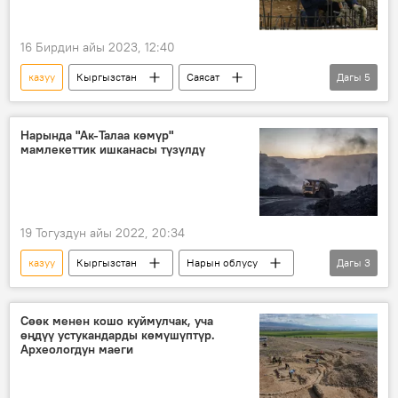
16 Бирдин айы 2023, 12:40
казуу
Кыргызстан
Саясат
Дагы
5
Акылбек Жапаров
курулуш
компания
тыюу салуу
котлован
Нарында "Ак-Талаа көмүр"
мамлекеттик ишканасы түзүлдү
19 Тогуздун айы 2022, 20:34
казуу
Кыргызстан
Нарын облусу
Дагы
3
Ак-Талаа району
көмүр
Турук көмүр кени
Сөөк менен кошо куймулчак, уча
өңдүү устукандарды көмүшүптүр.
Археологдун маеги