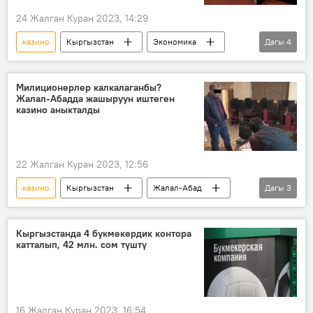
24 Жалган Куран 2023, 14:29
казино
Кыргызстан
Экономика
Дагы
4
салык
ставка
азайтуу
токтом
Милиционерлер калкалаганбы?
Жалал-Абадда жашыруун иштеген
казино аныкталды
22 Жалган Куран 2023, 12:56
казино
Кыргызстан
Жалал-Абад
Дагы
3
УКМК
оюн автоматтары
Сүрөт
Кыргызстанда 4 букмекердик контора
катталып, 42 млн. сом түштү
16 Жалган Куран 2023, 16:54