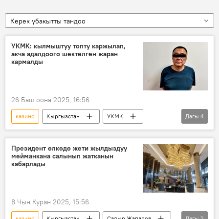
Керек убакытты тандоо
УКМК: кылмыштуу топту каржылап,
акча адалдоого шектелген жаран
кармалды
26 Баш оона 2025, 16:56
казино
Кыргызстан
УКМК
Дагы
4
кылмыш
иликтөө
товар
Сүрөт
Президент өлкөдө жети жылдыздуу
мейманкана салынып жатканын
кабарлады
8 Чын Куран 2025, 15:56
казино
Кыргызстан
Садыр Жапаров
Дагы
2