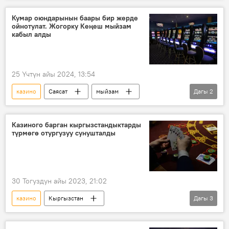
оюн автоматтары
тотализатор
Кумар оюндарынын баары бир жерде
ойнотулат. Жогорку Кеңеш мыйзам
букмекер
кабыл алды
25 Үчтүн айы 2024, 13:54
казино
Саясат
мыйзам
Дагы
2
кабыл алуу
Жогорку Кеңеш
Казиного барган кыргызстандыктарды
түрмөгө отургузуу сунушталды
30 Тогуздун айы 2023, 21:02
казино
Кыргызстан
Дагы
3
Марлен Маматалиев
эркинен ажыратуу
мыйзам
Жогорку Кеңеш