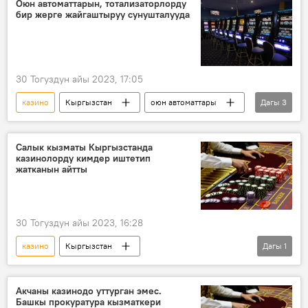
Оюн автоматтарын, тотализаторлорду
бир жерге жайгаштыруу сунушталууда
30 Тогуздун айы 2023, 17:05
казино
Кыргызстан
оюн автоматтары
Дагы
3
тотализатор
кумар оюндары
мыйзам
Салык кызматы Кыргызстанда
казинолорду кимдер иштетип
жатканын айтты
30 Тогуздун айы 2023, 16:28
казино
Кыргызстан
Дагы
1
Мамлекеттик салык кызматы
Акчаны казинодо уттурган эмес.
Башкы прокуратура кызматкери