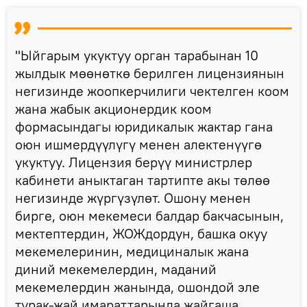
"Ыйгарым укуктуу орган тарабынан 10
жылдык мөөнөткө берилген лицензиянын
негизинде жоопкерчилиги чектелген коом
жана жабык акционердик коом
формасындагы юридикалык жактар гана
оюн ишмердүүлүгү менен алектенүүгө
укуктуу. Лицензия берүү министрлер
кабинети аныктаган тартипте акы төлөө
негизинде жүргүзүлөт. Ошону менен
бирге, оюн мекемеси балдар бакчасынын,
мектептердин, ЖОЖдордун, башка окуу
мекемелеринин, медициналык жана
диний мекемелердин, маданий
мекемелердин жанында, ошондой эле
турак-жай имараттарында жайгаша