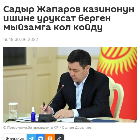
Садыр Жапаров казинонун
ишине уруксат берген
мыйзамга кол койду
19:48 30.06.2022
©
Пресс-служба президента КР / Султан Досалиев
Жазылуу