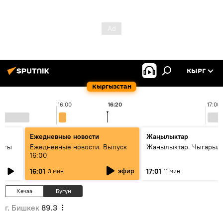
КЫРГ
Кыргызстан
16:00
16:20
17:00
Ежедневные новости
Жаңылыктар
дагы
Ежедневные новости. Выпуск
Жаңылыктар. Чыгарыл
16:00
ызмат
эфир
16:01
17:01
3 мин
11 мин
Кечээ
Бүгүн
г. Бишкек
89.3