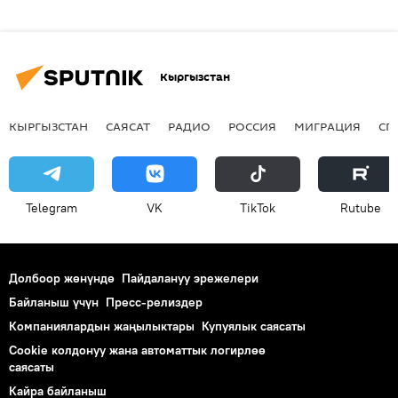
Кыргызстан
КЫРГЫЗСТАН
САЯСАТ
РАДИО
РОССИЯ
МИГРАЦИЯ
СП
Telegram
VK
ТikТоk
Rutube
Долбоор жөнүндө
Пайдалануу эрежелери
Байланыш үчүн
Пресс-релиздер
Компаниялардын жаңылыктары
Купуялык саясаты
Cookie колдонуу жана автоматтык логирлөө
саясаты
Кайра байланыш