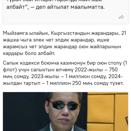
албайт", — деп айтылат маалыматта.
Мыйзамга ылайык, Кыргызстандын жарандары, 21
жашка чыга элек чет элдик жарандар, ишке
жарамсыз чет элдик жарандар оюн жайларынын
кардары боло албайт.
Салык кодекси боюнча казинонун бир оюн столу (1
флот) үчүн салыктын өлчөмү 2022-жылы – 750
миң сомду, 2023-жылы – 1 миллион сомду, 2024-
жылдан тартып – 1 миллион 250 миң сомду түзөт.