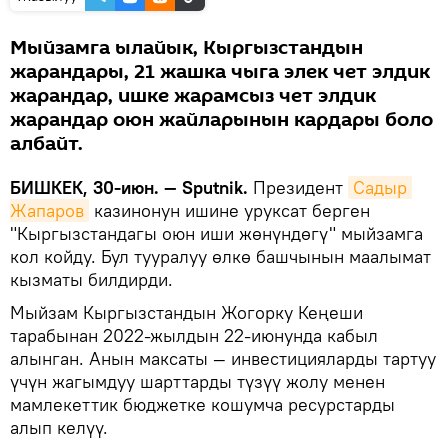
Мыйзамга ылайык, Кыргызстандын
жарандары, 21 жашка чыга элек чет элдик
жарандар, ишке жарамсыз чет элдик
жарандар оюн жайларынын кардары боло
албайт.
БИШКЕК, 30-июн. — Sputnik.
Президент
Садыр 
Жапаров
казинонун ишине уруксат берген
"Кыргызстандагы оюн иши жөнүндөгү" мыйзамга
кол койду. Бул тууралуу өлкө башчынын маалымат
кызматы билдирди.
Мыйзам Кыргызстандын Жогорку Кеңеши
тарабынан 2022-жылдын 22-июнунда кабыл
алынган. Анын максаты — инвестицияларды тартуу
үчүн жагымдуу шарттарды түзүү жолу менен
мамлекеттик бюджетке кошумча ресурстарды
алып келүү.