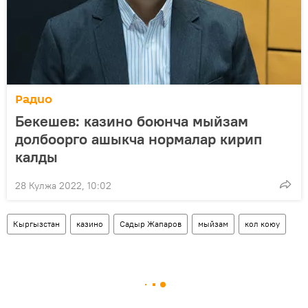
Радио
Бекешев: казино боюнча мыйзам
долбоорго ашыкча нормалар кирип
калды
28 Кулжа 2022, 10:02
Кыргызстан
казино
Садыр Жапаров
мыйзам
кол коюу