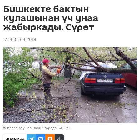
Бишкекте бактын
кулашынан үч унаа
жабыркады. Сүрөт
17:14 06.04.2019
©
пресс-служба мэрии города Бишкек
Жазылуу