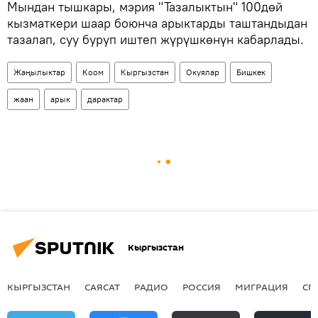
Мындан тышкары, мэрия "Тазалыктын" 100дөй
кызматкери шаар боюнча арыктарды таштандыдан
тазалап, суу буруп иштеп жүрүшкөнүн кабарлады.
Жаңылыктар
Коом
Кыргызстан
Окуялар
Бишкек
жаан
арык
дарактар
Кыргызстан
КЫРГЫЗСТАН
САЯСАТ
РАДИО
РОССИЯ
МИГРАЦИЯ
СП