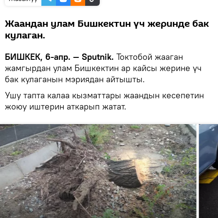
Жаандан улам Бишкектин үч жеринде бак
кулаган.
БИШКЕК, 6-апр. — Sputnik.
Токтобой жааган
жамгырдан улам Бишкектин ар кайсы жерине үч
бак кулаганын мэриядан айтышты.
Ушу тапта калаа кызматтары жаандын кесепетин
жоюу иштерин аткарып жатат.