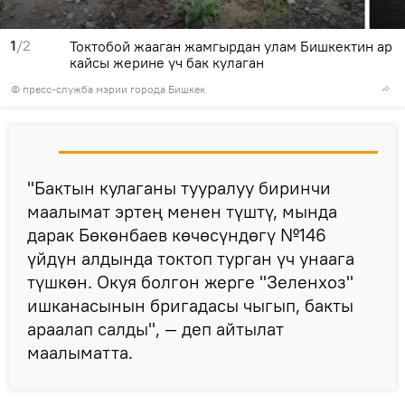
1
/2
Токтобой жааган жамгырдан улам Бишкектин ар
кайсы жерине үч бак кулаган
©
пресс-служба мэрии города Бишкек
"Бактын кулаганы тууралуу биринчи
маалымат эртең менен түштү, мында
дарак Бөкөнбаев көчөсүндөгү №146
үйдүн алдында токтоп турган үч унаага
түшкөн. Окуя болгон жерге "Зеленхоз"
ишканасынын бригадасы чыгып, бакты
араалап салды", — деп айтылат
маалыматта.