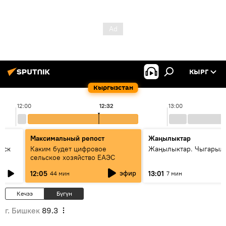
КЫРГ
Кыргызстан
12:00
12:32
13:00
Максимальный репост
Жаңылыктар
уск
Каким будет цифровое
Жаңылыктар. Чыгарыл
сельское хозяйство ЕАЭС
эфир
12:05
13:01
44 мин
7 мин
Кечээ
Бүгүн
г. Бишкек
89.3