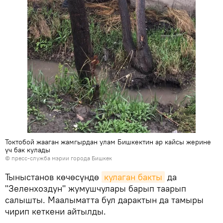
Токтобой жааган жамгырдан улам Бишкектин ар кайсы жерине
үч бак кулады
©
пресс-служба мэрии города Бишкек
Тыныстанов көчөсүндө
кулаган бакты
да
"Зеленхоздун" жумушчулары барып таарып
салышты. Маалыматта бул дарактын да тамыры
чирип кеткени айтылды.