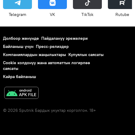
Telegram
VK
ТikТоk
Rutube
Долбоор жөнүндө
Пайдалануу эрежелери
Байланыш үчүн
Пресс-релиздер
Компаниялардын жаңылыктары
Купуялык саясаты
Cookie колдонуу жана автоматтык логирлөө
саясаты
Кайра байланыш
© 2026 Sputnik Бардык укуктар корголгон. 18+