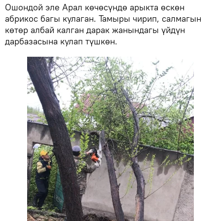
Ошондой эле Арал көчөсүндө арыкта өскөн
абрикос багы кулаган. Тамыры чирип, салмагын
көтөр албай калган дарак жанындагы үйдүн
дарбазасына кулап түшкөн.