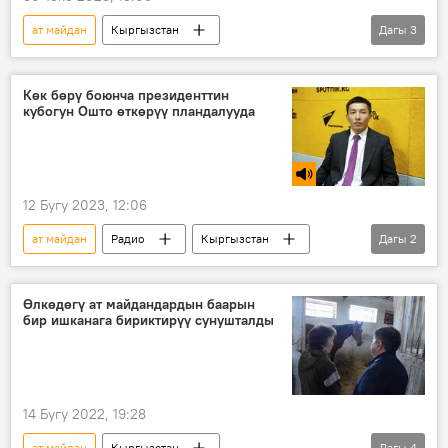
ат майдан
Кыргызстан
Дагы
3
Садыр Жапаров
Ош облусу
реконструкция
Сүрөт
Көк бөрү боюнча президенттин
кубогун Ошто өткөрүү пландалууда
12 Бугу 2023, 12:06
ат майдан
Радио
Кыргызстан
Дагы
2
Спорт
Көк бөрү
Өлкөдөгү ат майдандардын баарын
бир ишканага бириктирүү сунушталды
14 Бугу 2022, 19:28
ат майдан
Кыргызстан
Дагы
4