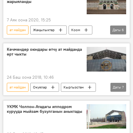
жарыяланды
7 Аяк оона 2020, 15:25
ат майдан
Жаңылыктар
Коом
Дагы
6
Кыргызстан
Бишкек
Бишкек мэриясы
ипподром
Көчмөндөр оюндары өтчү ат майданда
өрт чыкты
долбоорлор
тендер
24 Баш оона 2018, 10:46
ат майдан
Окуялар
Кыргызстан
Дагы
7
Коом
Жаңылыктар
Ысык-Көл
Бактуу-Долоноту
ӨКМ
өрт
УКМК Чолпон-Атадагы ипподром
курууда мыйзам бузулганын аныктады
Көчмөндөрдүн дүйнөлүк III оюндары