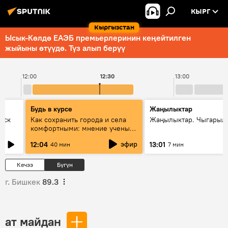
КЫРГ
Кыргызстан
Ысык-Көлдө ЕАЭБ премьерлеринин кеңейтилген
жыйыны өтүүдө. Түз алып берүү
12:00
12:30
13:00
Будь в курсе
Жаңылыктар
уск
Как сохранить города и села
Жаңылыктар. Чыгарыл
комфортными: мнение ученых
Евразии
эфир
12:04
13:01
40 мин
7 мин
Кечээ
Бүгүн
г. Бишкек
89.3
ат майдан