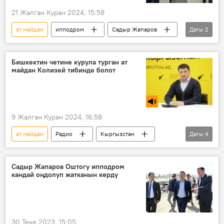
21 Жалган Куран 2024, 15:58
ат майдан
ипподром
Садыр Жапаров
Дагы
2
капсула
"Ак-Кула" ат майданы
Бишкектин четине курула турган ат
майдан Колизей тибинде болот
9 Жалган Куран 2024, 16:58
ат майдан
Радио
Кыргызстан
Дагы
4
Көк бөрү
ипподром
курулуш
Нурлан Максутов
Садыр Жапаров Оштогу ипподром
кандай оңдолуп жатканын көрдү
30 Теке 2023, 15:05