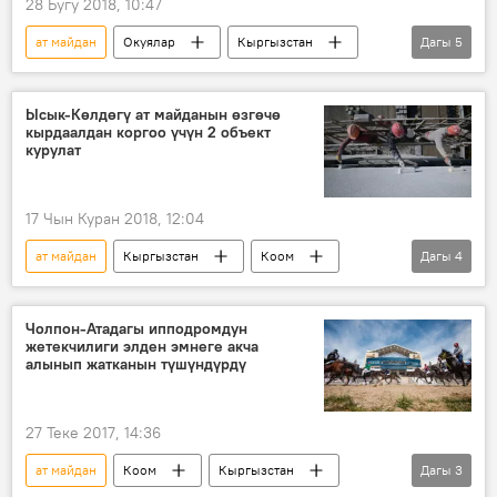
28 Бугу 2018, 10:47
ат майдан
Окуялар
Кыргызстан
Дагы
5
Коом
Жаңылыктар
Чолпон-Ата
УКМК
мыйзам бузуулар
Ысык-Көлдөгү ат майданын өзгөчө
кырдаалдан коргоо үчүн 2 объект
курулат
17 Чын Куран 2018, 12:04
ат майдан
Кыргызстан
Коом
Дагы
4
Жаңылыктар
Ысык-Көл облусу
ӨКМ
өзгөчө кырдаал
Чолпон-Атадагы ипподромдун
жетекчилиги элден эмнеге акча
алынып жатканын түшүндүрдү
27 Теке 2017, 14:36
ат майдан
Коом
Кыргызстан
Дагы
3