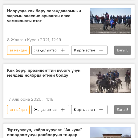
Чолпон-Ата
Казакстан
Ноорузда көк бөрү легендаларынын
жаркын элесине арналган өлкө
Афганистан
чемпионаты өтөт
8 Жалган Куран 2021, 12:19
ат майдан
Жаңылыктар
Кыргызстан
Дагы
5
Спорт
Көк бөрү
мелдеш
Ысык-Көл облусу
Чолпон-Ата
Көк бөрү: президенттин кубогу үчүн
мелдеш ноябрда өтмөй болду
17 Аяк оона 2020, 14:18
ат майдан
Жаңылыктар
Кыргызстан
Дагы
5
Спорт
Көк бөрү
мелдеш
Чолпон-Ата
Түрттүрүлүп, кайра курулат. "Ак кула"
ипподромунун долбооруна тендер
Көк бөрү боюнча президенттик кубок