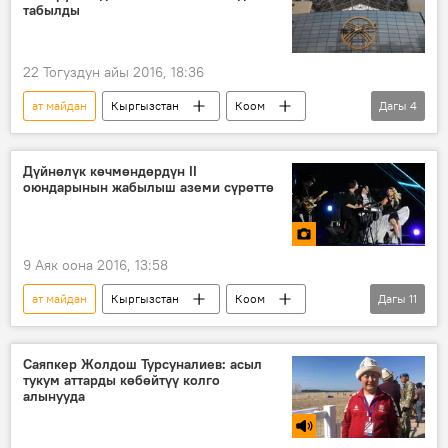
табылды
22 Тогуздун айы 2016, 18:36
ат майдан
Кыргызстан
Коом
Дагы
4
Жаңылыктар
Минск
ипподром
архитектор
Дүйнөлүк көчмөндөрдүн II
оюндарынын жабылыш аземи сүрөттө
9 Аяк оона 2016, 13:58
ат майдан
Кыргызстан
Коом
Дагы
11
Сүрөт
Жаңылыктар
Маданият
Мультимедиа
Саяпкер Жолдош Турсуналиев: асыл
тукум аттарды көбөйтүү колго
Дүйнөлүк көчмөндөрдүн II оюндары
алынууда
Ысык-Көл
Чолпон-Ата