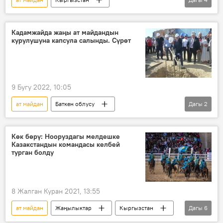
Акылбек Жапаров
ишкана
Түзүү
бириктирүү
Кадамжайда жаңы ат майдандын
курулушуна капсула салынды. Сүрөт
9 Бугу 2022, 10:05
ат майдан
Баткен облусу
Дагы
2
Абдикарим Алимбаев
курулуш
Көк бөрү: Нооруздагы мелдешке
Казакстандын командасы келбей
турган болду
8 Жалган Куран 2021, 13:55
ат майдан
Жаңылыктар
Кыргызстан
Дагы
6
Спорт
Көк бөрү
мелдеш