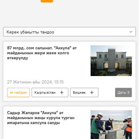
Керек убакытты тандоо
87 млрд. сом салынат. "Аккула" ат
майданынын жери жеке колго
өткөрүлдү
27 Жетинин айы 2024, 13:15
ат майдан
Кыргызстан
Бишкек
Дагы
3
"Ак-Кула" ат майданы
инвестициялар
турак жай
Садыр Жапаров "Аккула" ат
майданынын жаңы курула турган
имаратына капсула салды