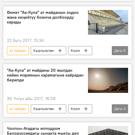
Жаңылыктар
Чолпон-Ата
акча
Өкмөт "Ак-Кула" ат майданын оңдоо
жана кеңейтүү боюнча долбоорду
карады
22 Бугу 2017, 15:34
ат майдан
Кыргызстан
Коом
Дагы
5
Жаңылыктар
Бишкек
өкмөт
жыйын
реконструкция
"Ак-Кула" ат майданы 20 жылдан
кийин мэриянын карамагына кайрадан
берилди
30 Үчтүн айы 2017, 16:08
ат майдан
Кыргызстан
Коом
Дагы
4
Жаңылыктар
Бишкек
Бишкек мэриясы
ипподром
Чолпон-Атадагы ипподром
Белоруссиядагы сынакта мыкты деп