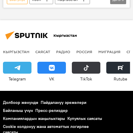
Экономика
Радио
сөөлжан
айыл чарба
Мамазакир Каримов
Кыргызстан
КЫРГЫЗСТАН
САЯСАТ
РАДИО
РОССИЯ
МИГРАЦИЯ
СП
Telegram
VK
ТikТоk
Rutube
Долбоор жөнүндө
Пайдалануу эрежелери
Байланыш үчүн
Пресс-релиздер
Компаниялардын жаңылыктары
Купуялык саясаты
Cookie колдонуу жана автоматтык логирлөө
саясаты