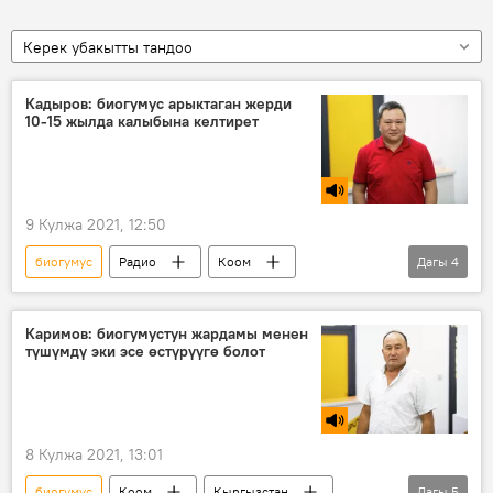
Керек убакытты тандоо
Кадыров: биогумус арыктаган жерди
10-15 жылда калыбына келтирет
9 Кулжа 2021, 12:50
биогумус
Радио
Коом
Дагы
4
Кыргызстан
Арстан Кадыров
айыл чарба
органика
Каримов: биогумустун жардамы менен
түшүмдү эки эсе өстүрүүгө болот
8 Кулжа 2021, 13:01
биогумус
Коом
Кыргызстан
Дагы
5