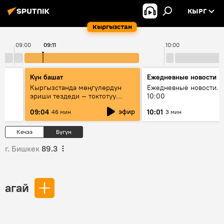
КЫРГ
Кыргызстан
09:00
09:11
10:00
Күн башат
Ежедневные новости
Кыргызстанда мөңгүлөрдүн
Ежедневные новости. 
эриши тездеди — токтотуу
10:00
мүмкүн эмеспи?
эфир
09:04
10:01
46 мин
3 мин
Кечээ
Бүгүн
г. Бишкек
89.3
агай