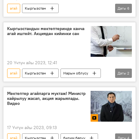
агай
Кыргызстан
Дагы
6
мамлекеттик кызматкер
мугалим
бала
тарбия
Коом
Кыргызстандын мектептеринде канча
агай иштейт. Акциядан кийинки сан
"Мугалимдин күндөлүгү"
20 Үчтүн айы 2023, 12:41
агай
Кыргызстан
Нарын облусу
Дагы
2
мектеп
акция
Мектептер агайларга муктаж! Министр
кайрылуу жасап, акция жарыялады.
Видео
17 Үчтүн айы 2023, 09:13
агай
Кыргызстан
билим берүү
Дагы
4