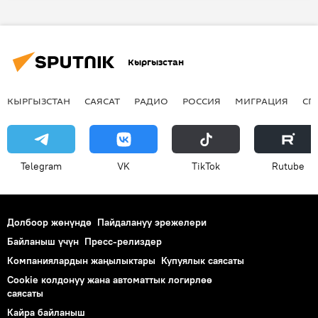
жигит
туугандар
маек
жашоо
билим
Кыргызстан
КЫРГЫЗСТАН
САЯСАТ
РАДИО
РОССИЯ
МИГРАЦИЯ
СП
Telegram
VK
ТikТоk
Rutube
Долбоор жөнүндө
Пайдалануу эрежелери
Байланыш үчүн
Пресс-релиздер
Компаниялардын жаңылыктары
Купуялык саясаты
Cookie колдонуу жана автоматтык логирлөө
саясаты
Кайра байланыш