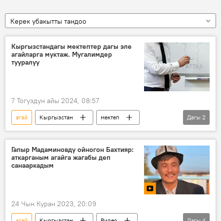
Керек убакытты тандоо
Кыргызстандагы мектептер дагы эле
агайларга муктаж. Мугалимдер
тууралуу
7 Тогуздун айы 2024, 08:57
агай
Кыргызстан
мектеп
Дагы
2
билим берүү
мугалим
Гапыр Мадаминовду ойногон Бахтияр:
аткарганым агайга жагабы деп
санааркадым
24 Чын Куран 2023, 20:09
агай
Кыргызстан
Видео
Дагы
4