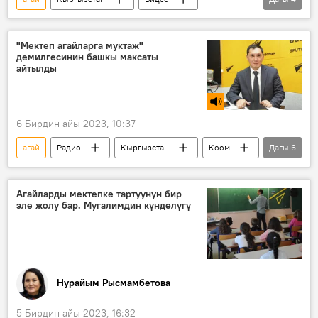
Маданият
Гапыр Мадаминов
актер
мугалим
"Мектеп агайларга муктаж"
демилгесинин башкы максаты
айтылды
6 Бирдин айы 2023, 10:37
агай
Радио
Кыргызстан
Коом
Дагы
6
билим
мектеп
мугалим
тарбия
демилге
Агайларды мектепке тартуунун бир
эле жолу бар. Мугалимдин күндөлүгү
Уланбек Мамбетакунов
Нурайым Рысмамбетова
5 Бирдин айы 2023, 16:32