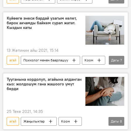
муктаждар
Уланбек Мамбетакунов
кайрылуу
Видео
Күйөөгө энеси бардай узагым келет,
бирок акчамды байкем сурап жатат.
Кыздын каты
13 Жетинин айы 2021, 15:14
агай
Психолог менен баарлашуу
Коом
Дагы
7
Кыргызстан
кыз
турмуш
күйөө
сеп
акча
банк
Тууганына кордолуп, агайына алданган
кыз: жолдошум гана жашоого үмүт
берди
25 Теке 2021, 14:35
агай
Жаңылыктар
Коом
Дагы
8
Кыргызстан
зордуктоо
аял