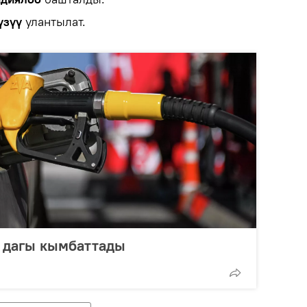
үзүү
улантылат.
 дагы кымбаттады