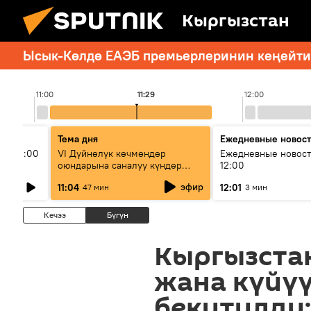
Кыргызстан
Ысык-Көлдө ЕАЭБ премьерлеринин кеңейтил
11:00
11:29
12:00
Тема дня
Ежедневные новос
ыш 11:00
VI Дүйнөлүк көчмөндөр
Ежедневные новост
оюндарына саналуу күндөр
12:00
калды: даярдык иштери кайсы
эфир
11:04
12:01
47 мин
3 мин
этапка жетти?
Кечээ
Бүгүн
Кыргызста
жана күйү
бекитилди: