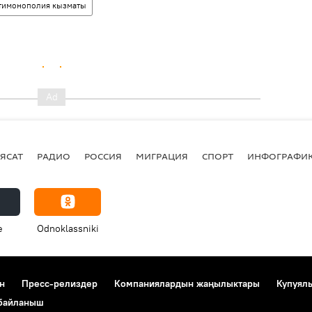
тимонополия кызматы
ЯСАТ
РАДИО
РОССИЯ
МИГРАЦИЯ
СПОРТ
ИНФОГРАФИ
e
Odnoklassniki
н
Пресс-релиздер
Компаниялардын жаңылыктары
Купуял
 байланыш