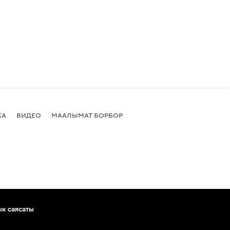
КА
ВИДЕО
МААЛЫМАТ БОРБОР
ык саясаты