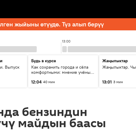
ген жыйыны өтүүдө. Түз алып берүү
13:00
ти
Будь в курсе
Жаңылыктар
и. Выпуск
Как сохранить города и сёла
Жаңылыктар. Чы
комфортными: мнение учёных
Евразии
12:04
13:01
40 мин
3 мин
нда бензиндин
үчү майдын баасы