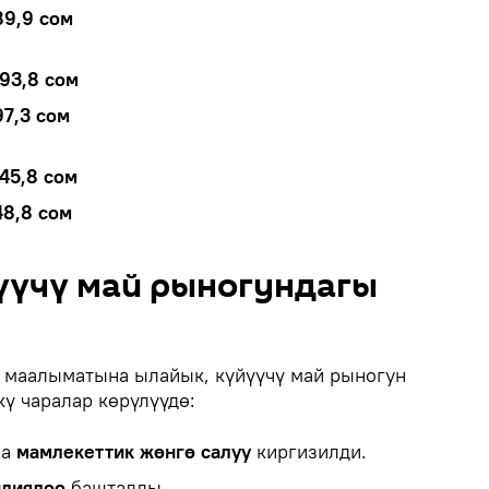
89,9 сом
93,8 сом
97,3 сом
45,8 сом
48,8 сом
үүчү май рыногундагы
 маалыматына ылайык, күйүүчү май рыногун
ү чаралар көрүлүүдө:
на
мамлекеттик жөнгө салуу
киргизилди.
идиялоо
башталды.