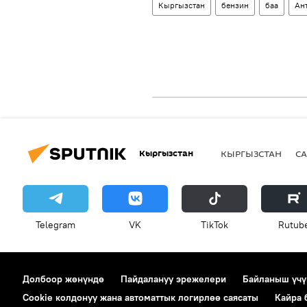
Кыргызстан
бензин
баа
Ан
Кыргызстан
КЫРГЫЗСТАН
СА
Telegram
VK
ТikТоk
Rutub
Долбоор жөнүндө
Пайдалануу эрежелери
Байланыш үчү
Cookie колдонуу жана автоматтык логирлөө саясаты
Кайра