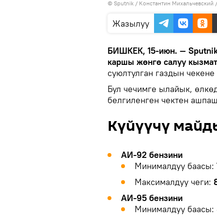
©
Sputnik
/ Константин Михальчевский
Жазылуу
БИШКЕК, 15-июн. — Sputni
каршы жөнгө салуу кызма
суюлтулган газдын чекене
Бул чечимге ылайык, өлкө
белгиленген чектен ашпаш
Күйүүчү майд
АИ-92 бензини
Минималдуу баасы:
Максималдуу чеги:
АИ-95 бензини
Минималдуу баасы: