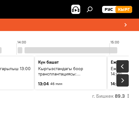
РУС
КЫРГ
14:00
15:00
Күн башат
Ежедневные 
гарылыш 13:00
Кыргызстандагы боор
Ежедневные н
трансплантациясы:
14:00
жетишкендиктер жана өнүгүү
13:04
14:01
46 мин
3 мин
келечеги
г. Бишкек
89.3