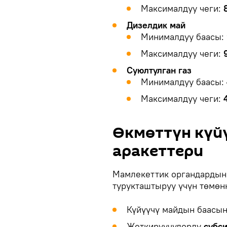
Максималдуу чеги:
Дизелдик май
Минималдуу баасы:
Максималдуу чеги:
Суюлтулган газ
Минималдуу баасы:
Максималдуу чеги:
Өкмөттүн күй
аракеттери
Мамлекеттик органдардын
турукташтыруу үчүн төмөнк
Күйүүчү майдын баасы
Жеткирүүчүлөрдү
субс