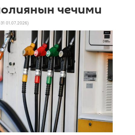
олиянын чечими
:31 01.07.2026
)