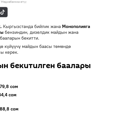
/
Медиабанкка өтүү
k.
Кыргызстанда бийлик жана
Монополияга
ты
бензиндин, дизелдик майдын жана
 бааларын бекитти.
дө күйүүчү майдын баасы төмөндө
ы керек.
ын бекитилген баалары
79,8 сом
84,4 сом
88,8 сом