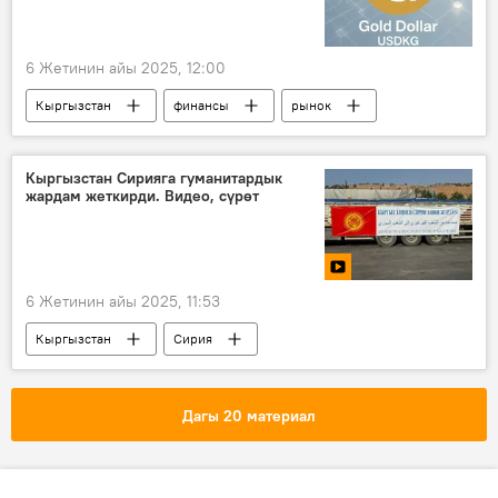
6 Жетинин айы 2025, 12:00
Кыргызстан
финансы
рынок
актив
стейблкоин
Кыргызстан Сирияга гуманитардык
жардам жеткирди. Видео, сүрөт
6 Жетинин айы 2025, 11:53
Кыргызстан
Сирия
гуманитардык жардам
азык-түлүк
Садыр Жапаров
ТИМ
Видео
Дагы 20 материал