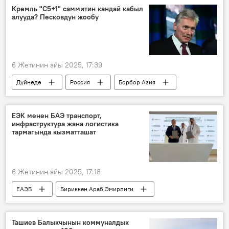
эскертүү
Кремль "С5+1" саммитин кандай кабыл
алууда? Песковдун жообу
6 Жетинин айы 2025, 17:39
Дүйнөдө
Россия
Борбор Азия
АКШ
саммит
жолугушуу
Кремль
формат
ЕЭК менен БАЭ транспорт,
инфраструктура жана логистика
тармагында кызматташат
6 Жетинин айы 2025, 17:18
ЕАЭБ
Бириккен Араб Эмирлиги
кызматташуу
транспорт
ЕЭК
Арзыбек Кожошев
Сүрөт
Ташиев Балыкчынын коммуналдык