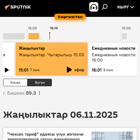
КЫРГ
Кыргызстан
15:00
15:14
16:00
Жаңылыктар
Ежедневные новости
кая
Жаңылыктар. Чыгарылыш 15:00
Ежедневные новости. 
16:00
эфир
15:01
16:01
7 мин
3 мин
Кечээ
Бүгүн
г. Бишкек
89.3
Жаңылыктар 06.11.2025
"Чексиз тариф" идеясы үчүн жетекчи
энергетиктерге сөгүш жарыяланып,