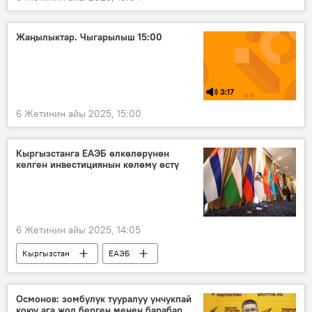
Жаңылыктар. Чыгарылыш 15:00
3:17
6 Жетинин айы 2025, 15:00
Кыргызстанга ЕАЭБ өлкөлөрүнөн
келген инвестициянын көлөмү өстү
6 Жетинин айы 2025, 14:05
Кыргызстан
ЕАЭБ
Инфраструктуралык инвестиция боюнча Азия банкы
Экономика
Осмонов: зомбулук тууралуу унчукпай
коюу ага жол берген менен барабар