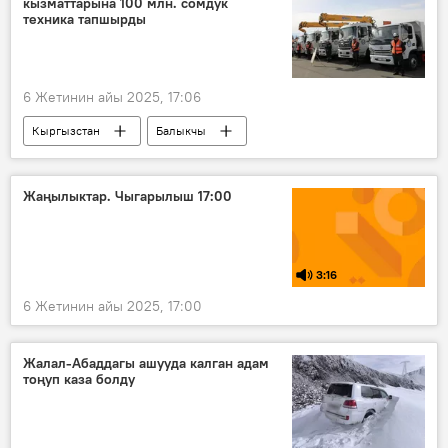
кызматтарына 100 млн. сомдук
техника тапшырды
6 Жетинин айы 2025, 17:06
Кыргызстан
Балыкчы
Камчыбек Ташиев
коммуналдык кызмат
техника
Сүрөт
Жаңылыктар. Чыгарылыш 17:00
3:16
6 Жетинин айы 2025, 17:00
Жалал-Абаддагы ашууда калган адам
тоңуп каза болду