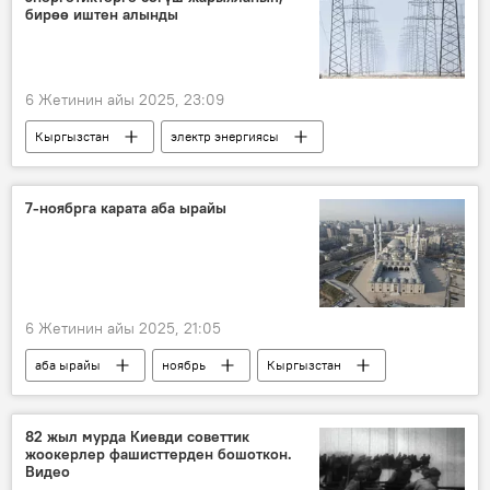
бирөө иштен алынды
6 Жетинин айы 2025, 23:09
Кыргызстан
электр энергиясы
чексиз тариф
жетекчи
чара
7-ноябрга карата аба ырайы
6 Жетинин айы 2025, 21:05
аба ырайы
ноябрь
Кыргызстан
82 жыл мурда Киевди советтик
жоокерлер фашисттерден бошоткон.
Видео