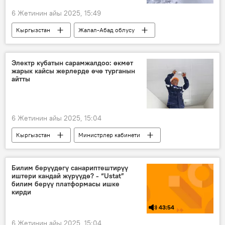
6 Жетинин айы 2025, 15:49
Кыргызстан
Жалал-Абад облусу
Сары-Кыр ашуусу
өлүм
тик учак
Манас шаары
сөөк
суук
Электр кубатын сарамжалдоо: өкмөт
жарык кайсы жерлерде өчө турганын
айтты
6 Жетинин айы 2025, 15:04
Кыргызстан
Министрлер кабинети
электр кубаты
чектөө
жөнгө салуу
чечим
өчүрүү
Билим берүүдөгү санариптештирүү
иштери кандай жүрүүдө? - “Ustat”
билим берүү платформасы ишке
кирди
43:54
6 Жетинин айы 2025, 15:04