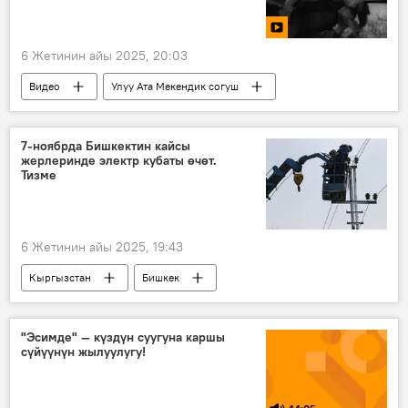
6 Жетинин айы 2025, 20:03
Видео
Улуу Ата Мекендик согуш
Киев
Георгий Жуков
СССР
Украина
Россия
Николай Ватутин
7-ноябрда Бишкектин кайсы
жерлеринде электр кубаты өчөт.
Тизме
6 Жетинин айы 2025, 19:43
Кыргызстан
Бишкек
электр кубаты
өчүрүү
"Эсимде" — күздүн суугуна каршы
сүйүүнүн жылуулугу!