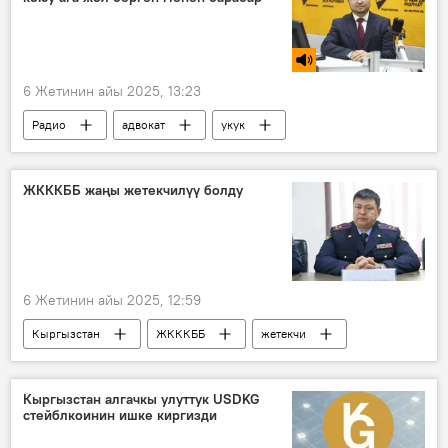
6 Жетинин айы 2025, 13:23
Радио
адвокат
укук
Бексултан Осмонов
Кыргызстан
Үй-бүлөлүк зомбулук
ЖКККББ жаңы жетекчилүү болду
6 Жетинин айы 2025, 12:59
Кыргызстан
ЖКККББ
жетекчи
Азенбек Козукеев
Кыргызстан алгачкы улуттук USDKG
стейблкоинин ишке киргизди