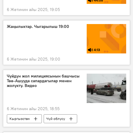
44:05
6 Жетинин айы 2025, 19:05
Жаңылыктар. Чыгарылыш 19:00
4:13
6 Жетинин айы 2025, 19:00
Чүйдүн жол милициясынын башчысы
Төө-Ашууда сапардагылар менен
жолукту. Видео
6 Жетинин айы 2025, 18:55
Кыргызстан
Чүй облусу
Төө-Ашуу
сапар
айдоочу