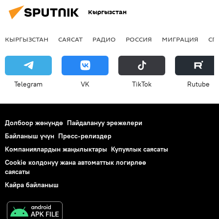
Кыргызстан
КЫРГЫЗСТАН
САЯСАТ
РАДИО
РОССИЯ
МИГРАЦИЯ
СП
Telegram
VK
ТikТоk
Rutube
Долбоор жөнүндө
Пайдалануу эрежелери
Байланыш үчүн
Пресс-релиздер
Компаниялардын жаңылыктары
Купуялык саясаты
Cookie колдонуу жана автоматтык логирлөө
саясаты
Кайра байланыш