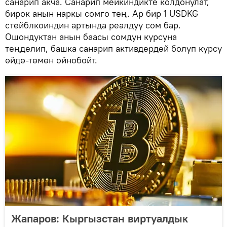
санарип акча. Санарип мейкиндикте колдонулат,
бирок анын наркы сомго тең. Ар бир 1 USDKG
стейблкоиндин артында реалдуу сом бар.
Ошондуктан анын баасы сомдун курсуна
теңделип, башка санарип активдердей болуп курсу
өйдө-төмөн ойнобойт.
Жапаров: Кыргызстан виртуалдык