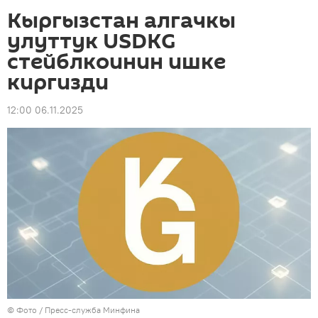
Кыргызстан алгачкы
улуттук USDKG
стейблкоинин ишке
киргизди
12:00 06.11.2025
© Фото / Пресс-служба Минфина