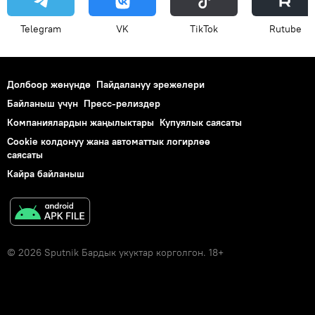
Telegram
VK
ТikТоk
Rutube
Долбоор жөнүндө
Пайдалануу эрежелери
Байланыш үчүн
Пресс-релиздер
Компаниялардын жаңылыктары
Купуялык саясаты
Cookie колдонуу жана автоматтык логирлөө
саясаты
Кайра байланыш
© 2026 Sputnik Бардык укуктар корголгон. 18+