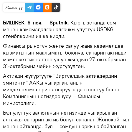
Жазылуу
БИШКЕК, 6-ноя. — Sputnik.
Кыргызстанда сом
менен камсыздалган алгачкы улуттук USDKG
стейблкоини ишке кирди.
Финансы рыногун жөнгө салуу жана көзөмөлдөө
кызматынын маалыматы боюнча, санарип активди
мамлекеттик каттоо ушул жылдын 27-октябрынан
31-октябрына чейин жүргүзүлгөн.
Активди жүгүртүүгө "Виртуалдык активдердин
эмитенти" ААКы чыгарган, анын
милдеттенмелерин аткарууга да жооптуу болот.
Компаниянын негиздөөчүсү — Финансы
министрлиги.
Бул улуттук валютанын негизинде чыгарылган
алгачкы санарип актив болуп саналат. Жөнөкөй тил
менен айтканда, бул — сомдун наркына байланган