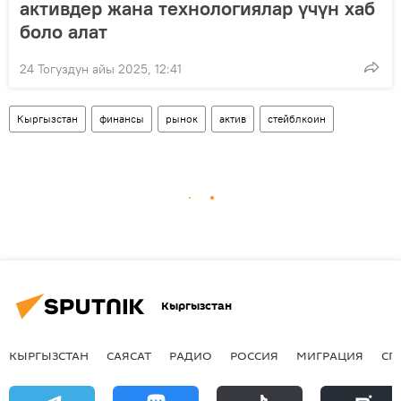
активдер жана технологиялар үчүн хаб
боло алат
24 Тогуздун айы 2025, 12:41
Кыргызстан
финансы
рынок
актив
стейблкоин
Кыргызстан
КЫРГЫЗСТАН
САЯСАТ
РАДИО
РОССИЯ
МИГРАЦИЯ
СП