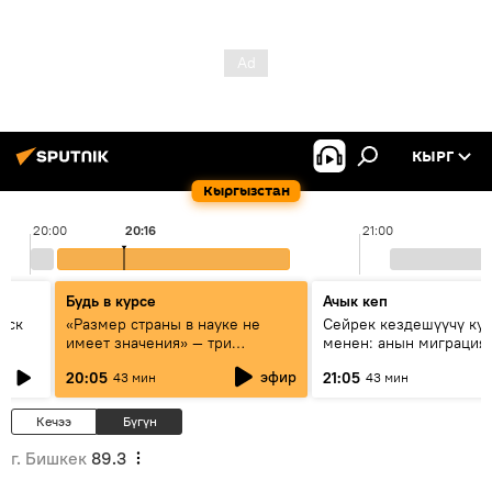
КЫРГ
Кыргызстан
20:00
20:16
21:00
Будь в курсе
Ачык кеп
уск
«Размер страны в науке не
Сейрек кездешүүчү ку
имеет значения» — три
менен: анын миграция
эксперта о сотрудничестве
жолу эмнеден кабар б
эфир
20:05
21:05
43 мин
43 мин
России и Кыргызстана в
образовании и исследованиях
Кечээ
Бүгүн
г. Бишкек
89.3