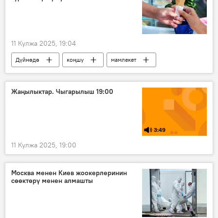
11 Кулжа 2025, 19:04
Дүйнөдө
коңшу
мамлекет
балмуздак
тамак-аш
Инфографика
Жаңылыктар. Чыгарылыш 19:00
3:49
11 Кулжа 2025, 19:00
Москва менен Киев жоокерлеринин
сөөктөрү менен алмашты