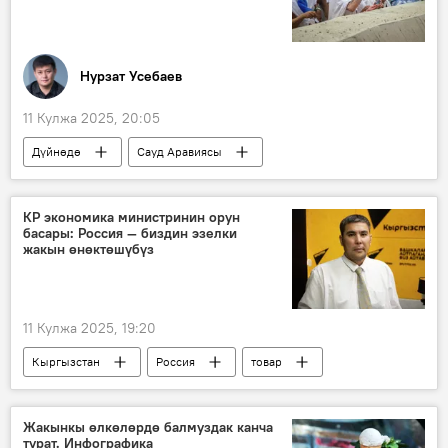
Нурзат Усебаев
11 Кулжа 2025, 20:05
Дүйнөдө
Сауд Аравиясы
ажылык сапар
Мекке
Медина
зыяратчы
сапар
камкордук
КР экономика министринин орун
басары: Россия — биздин эзелки
шарт
жакын өнөктөшүбүз
11 Кулжа 2025, 19:20
Кыргызстан
Россия
товар
соода жүгүртүү
алака
Чоро Сейитов
Видео
Жакынкы өлкөлөрдө балмуздак канча
турат. Инфографика