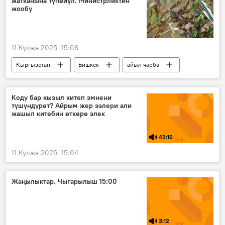
жатканына түпөйүл. Министрликтин
жообу
11 Кулжа 2025, 15:06
Кыргызстан
Бишкек
айыл чарба
чегиртке
Коду бар кызыл китеп эмнени
түшүндүрөт? Айрым жер ээлери али
жашыл китебин өткөрө элек
43:15
11 Кулжа 2025, 15:04
Жаңылыктар. Чыгарылыш 15:00
3:12