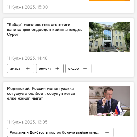
11 Кулжа 2025, 15:00
"Кабар" мамлекеттик агенттиги
капиталдык оңдоодон кийин ачылды.
Сүрөт
11 Кулжа 2025, 14:48
имарат
ремонт
оңдоо
ачылыш
"Кабар" маалымат агенттиги
Кыргызстан
Сүрөт
Мединский: Россия менен узакка
согушууга болбойт, созулуп кетсе
өлкө жеңип чыгат
11 Кулжа 2025, 13:35
Россиянын Донбассты коргоо боюнча атайын операциясы