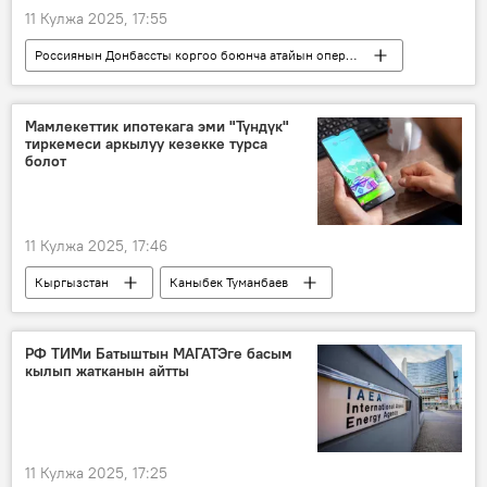
11 Кулжа 2025, 17:55
Россиянын Донбассты коргоо боюнча атайын операциясы
Россия
Украина
Куралдуу күчтөр
Стамбул
жоокер
сөөк
Мамлекеттик ипотекага эми "Түндүк"
тиркемеси аркылуу кезекке турса
алмашуу
болот
11 Кулжа 2025, 17:46
Кыргызстан
Каныбек Туманбаев
ипотека
"Түндүк" тиркемеси
РФ ТИМи Батыштын МАГАТЭге басым
кылып жатканын айтты
11 Кулжа 2025, 17:25