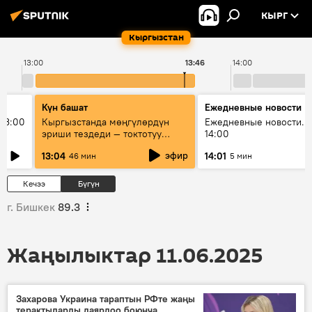
КЫРГ
Кыргызстан
13:00
13:46
14:00
Күн башат
Ежедневные новости
13:00
Кыргызстанда мөңгүлөрдүн
Ежедневные новости. 
эриши тездеди — токтотуу
14:00
мүмкүн эмеспи?
эфир
13:04
14:01
46 мин
5 мин
Кечээ
Бүгүн
г. Бишкек
89.3
Жаңылыктар 11.06.2025
Захарова Украина тараптын РФте жаңы
терактыларды даярдоо боюнча