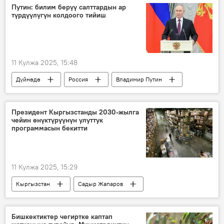
Путин: билим берүү салттардын ар
түрдүүлүгүн колдоого тийиш
11 Кулжа 2025, 15:48
Дүйнөдө
Россия
Владимир Путин
билим берүү
салт
форум
министр
Президент Кыргызстанды 2030-жылга
чейин өнүктүрүүнүн улуттук
программасын бекитти
11 Кулжа 2025, 15:29
Кыргызстан
Садыр Жапаров
Экономика
өндүрүш
Өнүгүү
программа
Бишкектиктер чегиртке каптап