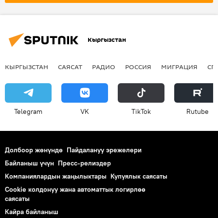
Кыргызстан
КЫРГЫЗСТАН
САЯСАТ
РАДИО
РОССИЯ
МИГРАЦИЯ
СП
Telegram
VK
ТikТоk
Rutube
Долбоор жөнүндө
Пайдалануу эрежелери
Байланыш үчүн
Пресс-релиздер
Компаниялардын жаңылыктары
Купуялык саясаты
Cookie колдонуу жана автоматтык логирлөө
саясаты
Кайра байланыш