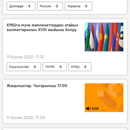
Дүйнөдө
Россия
Украина
МАГАТЭ
Мария Захарова
Запорожье атомдук электр станциясы
КМШга мүчө мамлекеттердин атайын
кызматтарынын XVIII жыйыны болду
11 Кулжа 2025, 17:12
Кыргызстан
УКМК
КМШ
жыйын
коопсуздук
экстремизм
Жаңылыктар. Чыгарылыш 17:00
3:03
11 Кулжа 2025, 17:00