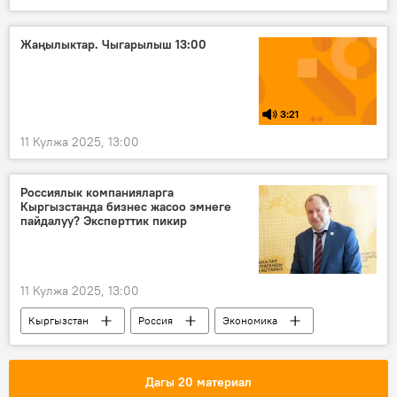
Дүйнөдө
Россия
Батыш
Украина
Владимир Мединский
Жаңылыктар. Чыгарылыш 13:00
интервью
3:21
11 Кулжа 2025, 13:00
Россиялык компанияларга
Кыргызстанда бизнес жасоо эмнеге
пайдалуу? Эксперттик пикир
11 Кулжа 2025, 13:00
Кыргызстан
Россия
Экономика
артыкчылык
Владимир Компанейщиков
Дагы 20 материал