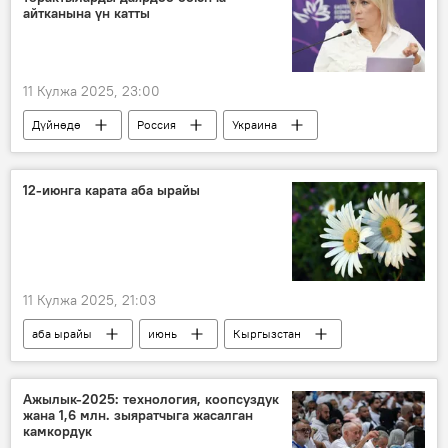
айтканына үн катты
11 Кулжа 2025, 23:00
Дүйнөдө
Россия
Украина
Мария Захарова
террорчулук
12-июнга карата аба ырайы
11 Кулжа 2025, 21:03
аба ырайы
июнь
Кыргызстан
Ажылык-2025: технология, коопсуздук
жана 1,6 млн. зыяратчыга жасалган
камкордук