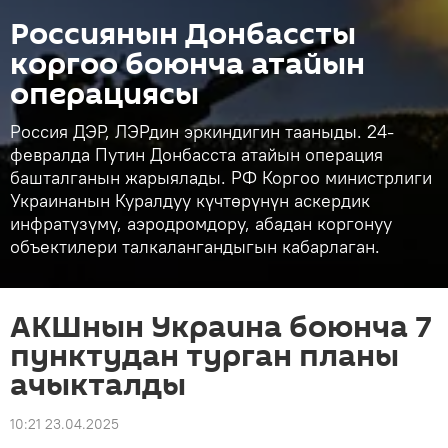
Россиянын Донбассты
коргоо боюнча атайын
операциясы
Россия ДЭР, ЛЭРдин эркиндигин тааныды. 24-
февралда Путин Донбасста атайын операция
башталганын жарыялады. РФ Коргоо министрлиги
Украинанын Куралдуу күчтөрүнүн аскердик
инфратүзүмү, аэродромдору, абадан коргонуу
объектилери талкалангандыгын кабарлаган.
АКШнын Украина боюнча 7
пунктудан турган планы
ачыкталды
10:21 23.04.2025