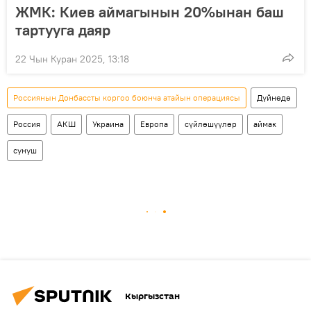
ЖМК: Киев аймагынын 20%ынан баш
тартууга даяр
22 Чын Куран 2025, 13:18
Россиянын Донбассты коргоо боюнча атайын операциясы
Дүйнөдө
Россия
АКШ
Украина
Европа
сүйлөшүүлөр
аймак
сунуш
Кыргызстан