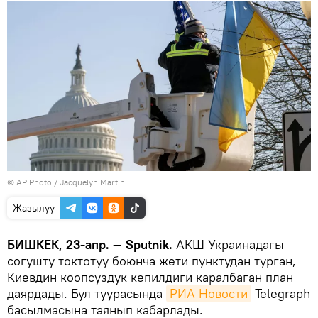
©
AP Photo
/ Jacquelyn Martin
Жазылуу
БИШКЕК, 23-апр. — Sputnik.
АКШ Украинадагы
согушту токтотуу боюнча жети пунктудан турган,
Киевдин коопсуздук кепилдиги каралбаган план
даярдады. Бул туурасында
РИА Новости
Telegraph
басылмасына таянып кабарлады.