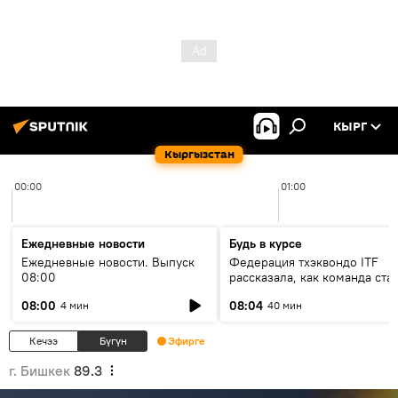
КЫРГ
Кыргызстан
00:00
01:00
Ежедневные новости
Будь в курсе
Ежедневные новости. Выпуск
Федерация тхэквондо ITF
08:00
рассказала, как команда ста
жертвой мошенников
08:00
08:04
4 мин
40 мин
Кечээ
Бүгүн
Эфирге
г. Бишкек
89.3