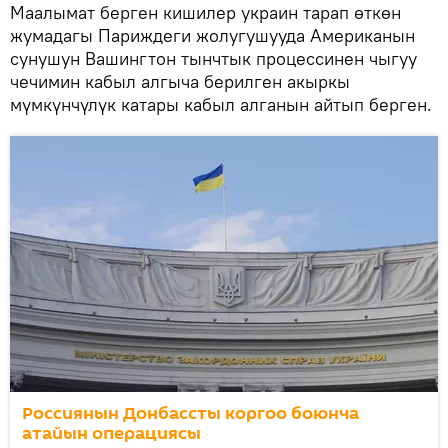
Маалымат берген кишилер украин тарап өткөн
жумадагы Париждеги жолугушууда Американын
сунушун Вашингтон тынчтык процессинен чыгуу
чечимин кабыл алгыча берилген акыркы
мүмкүнчүлүк катары кабыл алганын айтып берген.
Россиянын Донбассты коргоо боюнча
атайын операциясы