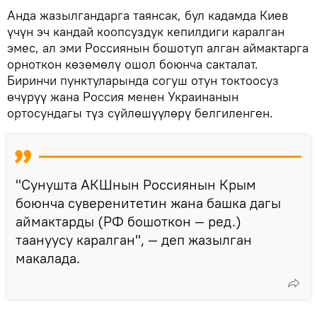
Анда жазылгандарга таянсак, бул кадамда Киев
үчүн эч кандай коопсуздук кепилдиги каралган
эмес, ал эми Россиянын бошотуп алган аймактарга
орноткон көзөмөлү ошол боюнча сакталат.
Биринчи пунктуларында согуш отун токтоосуз
өчүрүү жана Россия менен Украинанын
ортосундагы түз сүйлөшүүлөрү белгиленген.
"Сунушта АКШнын Россиянын Крым
боюнча суверенитетин жана башка дагы
аймактарды (РФ бошоткон — ред.)
таануусу каралган", — деп жазылган
макалада.