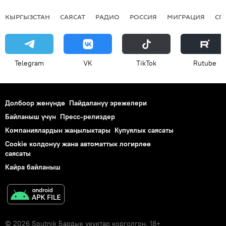
КЫРГЫЗСТАН
САЯСАТ
РАДИО
РОССИЯ
МИГРАЦИЯ
СП
Telegram
VK
ТikТоk
Rutube
Долбоор жөнүндө
Пайдалануу эрежелери
Байланыш үчүн
Пресс-релиздер
Компаниялардын жаңылыктары
Купуялык саясаты
Cookie колдонуу жана автоматтык логирлөө
саясаты
Кайра байланыш
© 2026 Sputnik Бардык укуктар корголгон. 18+