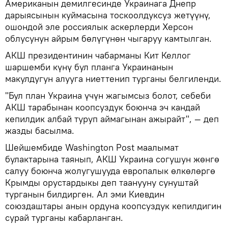
Американын демилгесинде Украинага Днепр
дарыясынын куймасына тоскоолдуксуз жетүүнү,
ошондой эле россиялык аскерлерди Херсон
облусунун айрым бөлүгүнөн чыгаруу камтылган.
АКШ президентинин чабарманы Кит Келлог
шаршемби күнү бул планга Украинанын
макулдугун алууга ниеттенип турганы белгиленди.
"Бул план Украина үчүн жагымсыз болот, себеби
АКШ тарабынан коопсуздук боюнча эч кандай
кепилдик албай туруп аймагынан ажырайт", — деп
жазды басылма.
Шейшембиде Washington Post маалымат
булактарына таянып, АКШ Украина согушун жөнгө
салуу боюнча жолугушууда европалык өлкөлөргө
Крымды орустардыкы деп таанууну сунуштай
турганын билдирген. Ал эми Киевдин
союздаштары анын ордуна коопсуздук кепилдигин
сурай турганы кабарланган.