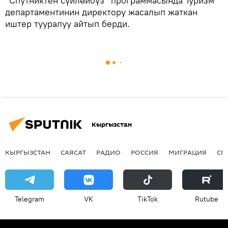
“Спутниктен сүйлөйбүз” программасында Туризм
департаментинин директору жасалып жаткан
иштер тууралуу айтып берди.
Кыргызстан
КЫРГЫЗСТАН
САЯСАТ
РАДИО
РОССИЯ
МИГРАЦИЯ
СП
Telegram
VK
ТikТоk
Rutube