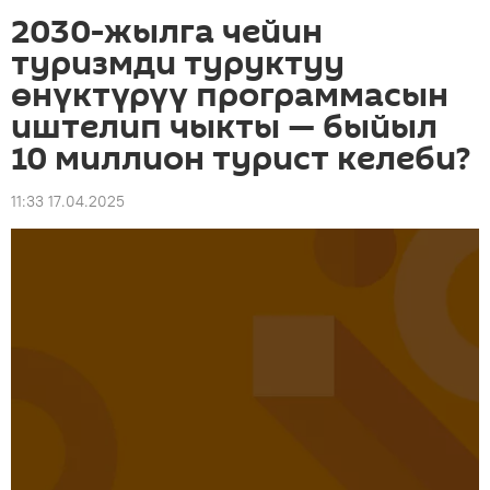
2030-жылга чейин
туризмди туруктуу
өнүктүрүү программасын
иштелип чыкты — быйыл
10 миллион турист келеби?
11:33 17.04.2025