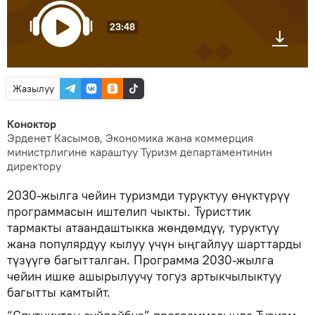
23:48
Жазылуу
Коноктор
Эрденет Касымов, Экономика жана коммерция
министрлигине караштуу Туризм департаментинин
директору
2030-жылга чейин туризмди туруктуу өнүктүрүү
программасын иштелип чыкты. Туристтик
тармакты атаандаштыкка жөндөмдүү, туруктуу
жана популярдуу кылуу үчүн ыңгайлуу шарттарды
түзүүгө багытталган. Программа 2030-жылга
чейин ишке ашырылуучу тогуз артыкчылыктуу
багытты камтыйт.