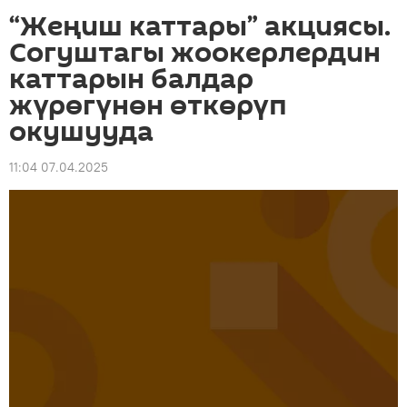
“Жеңиш каттары” акциясы.
Согуштагы жоокерлердин
каттарын балдар
жүрөгүнөн өткөрүп
окушууда
11:04 07.04.2025