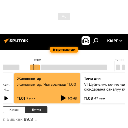
КЫРГ
Кыргызстан
11:02
12:00
Жаңылыктар
Тема дня
ска»:
Жаңылыктар. Чыгарылыш 11:00
VI Дүйнөлүк көчмөндө
х и
оюндарына саналуу кү
калды: даярдык иштер
эфир
11:01
11:08
7 мин
47 мин
этапка жетти?
Кечээ
Бүгүн
г. Бишкек
89.3