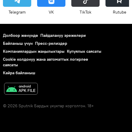
Telegram
VK
ТikТоk
Rutube
Долбоор жөнүндө
Пайдалануу эрежелери
Байланыш үчүн
Пресс-релиздер
Компаниялардын жаңылыктары
Купуялык саясаты
Cookie колдонуу жана автоматтык логирлөө
саясаты
Кайра байланыш
© 2026 Sputnik Бардык укуктар корголгон. 18+