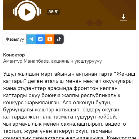
38:51
Жазылуу
Коноктор
Амантур Манапбаев, акциянын уюштуруучу
Ушул жылдын март айынын аягынан тарта “Жеңиш
каттары” деген аталыш менен мектеп окуучулары
жана студенттер арасында фронттон келген
каттарды окуу боюнча жалпы республикалык
конкурс жарыяланган. Ага өлкөнүн булуң-
бурчундагы жаштар катышып, өздөрү окуган
каттарды жөн гана тасмага түшүрүп койбой,
чыгармачылык менен сахналаштырып, видеого
тартып, жүрөгүнөн өткөрүп окуп, тасманы
социалдык тармактарга жарыялашууда. Конкурстун