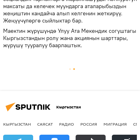
максаты да келечек муундарга аталарыбыздын
жеңиштин кандайча алып келгенин жеткирүү.
Жеңүүчүлөргө сыйлыктар бар.
Маектин жүрүшүндө Улуу Ата Мекендик согуштагы
Кыргызстандын ролу жана акциянын шарттары,
жүрүшү тууралуу баарлаштык.
Кыргызстан
КЫРГЫЗСТАН
САЯСАТ
РАДИО
РОССИЯ
МИГРАЦИЯ
СП