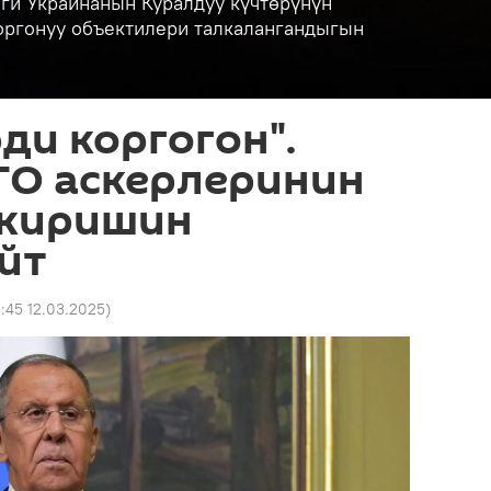
ги Украинанын Куралдуу күчтөрүнүн
коргонуу объектилери талкалангандыгын
ди коргогон".
ТО аскерлеринин
 киришин
йт
5:45 12.03.2025
)