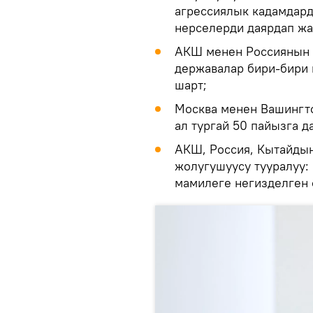
агрессиялык кадамдард
нерселерди даярдап жа
АКШ менен Россиянын д
державалар бири-бири
шарт;
Москва менен Вашингт
ал тургай 50 пайызга д
АКШ, Россия, Кытайдын
жолугушуусу тууралуу:
мамилеге негизделген 