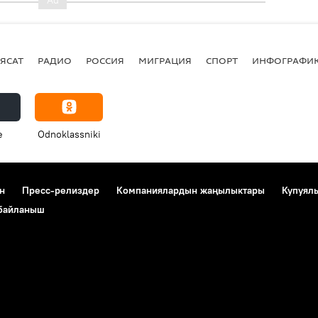
ЯСАТ
РАДИО
РОССИЯ
МИГРАЦИЯ
СПОРТ
ИНФОГРАФИ
e
Odnoklassniki
н
Пресс-релиздер
Компаниялардын жаңылыктары
Купуял
 байланыш