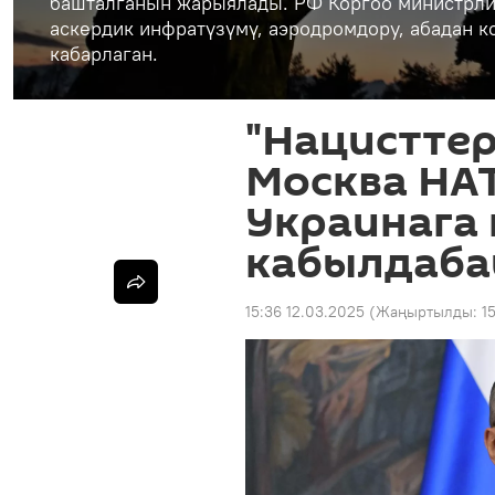
башталганын жарыялады. РФ Коргоо министрли
аскердик инфратүзүмү, аэродромдору, абадан 
кабарлаган.
"Нацисттер
Москва НА
Украинага
кабылдаба
15:36 12.03.2025
(Жаңыртылды:
1