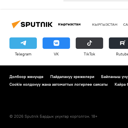
Кыргызстан
КЫРГЫЗСТАН
СА
Telegram
VK
ТikТоk
Rutub
Долбоор жөнүндө
Пайдалануу эрежелери
Байланыш үчү
Cookie колдонуу жана автоматтык логирлөө саясаты
Кайра
© 2026 Sputnik Бардык укуктар корголгон. 18+