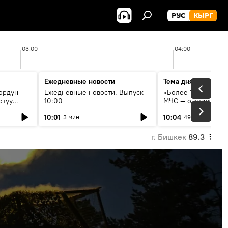
РУС
КЫРГ
03:00
04:00
Ежедневные новости
Тема дня
өрдүн
Ежедневные новости. Выпуск
«Более 1200 сёл в 
отуу
10:00
МЧС — о климате, 
системе оповещен
10:01
10:04
3 мин
49 мин
населения
г. Бишкек
89.3