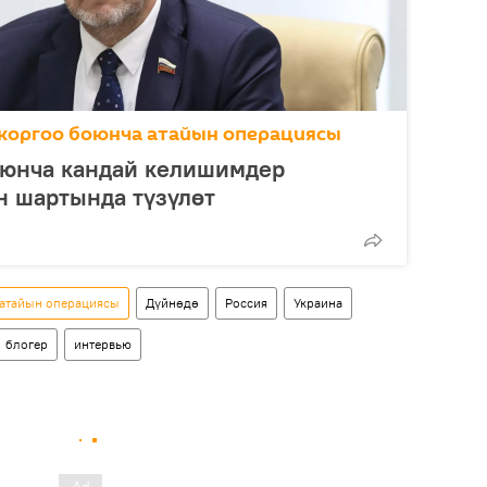
коргоо боюнча атайын операциясы
оюнча кандай келишимдер
н шартында түзүлөт
 атайын операциясы
Дүйнөдө
Россия
Украина
блогер
интервью