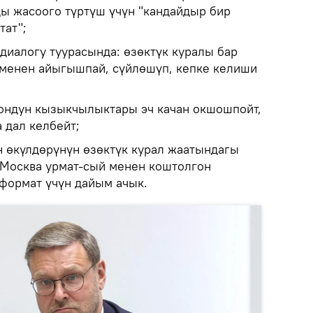
ы жасоого түртүш үчүн "кандайдыр бир
тат";
иалогу туурасында: өзөктүк куралы бар
 менен айыгышпай, сүйлөшүп, кепке келиши
ондун кызыкчылыктары эч качан окшошпойт,
а дал келбейт;
 өкүлдөрүнүн өзөктүк курал жаатындагы
 Москва урмат-сый менен коштолгон
формат үчүн дайым ачык.