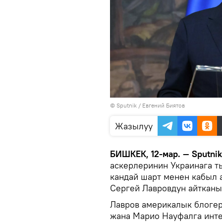
©
Sputnik
/ Евгений Биятов
Жазылуу
БИШКЕК, 12-мар. — Sputni
аскерлеринин Украинага т
кандай шарт менен кабыл 
Сергей Лавровдун айткан
Лавров америкалык блоге
жана Марио Науфалга инте