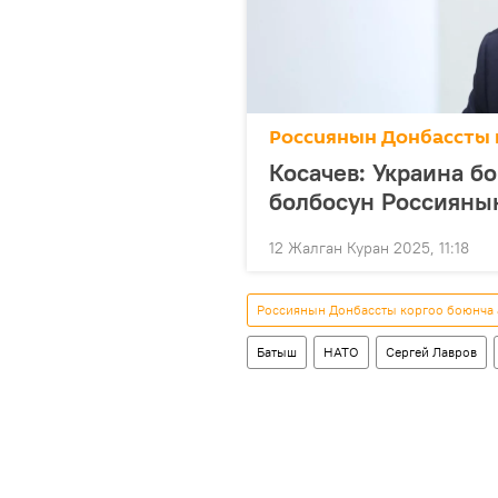
Россиянын Донбассты 
Косачев: Украина б
болбосун Россияны
12 Жалган Куран 2025, 11:18
Россиянын Донбассты коргоо боюнча
Батыш
НАТО
Сергей Лавров