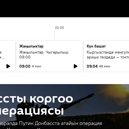
02:00
Жаңылыктар
Күн башат
е
Жаңылыктар. Чыгарылыш
Кыргызстанда мөңгүл
х
09:00
эриши тездеди — токт
мүмкүн эмеспи?
09:00
09:04
4 мин
46 мин
ссты коргоо
перациясы
евралда Путин Донбасста атайын операция