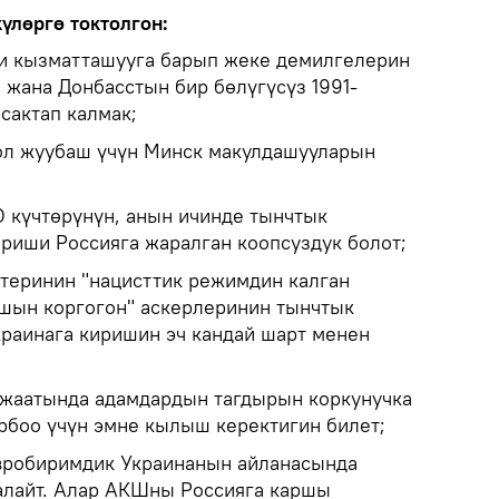
үлөргө токтолгон:
ги кызматташууга барып жеке демилгелерин
жана Донбасстын бир бөлүгүсүз 1991-
сактап калмак;
ол жуубаш үчүн Минск макулдашууларын
 күчтөрүнүн, анын ичинде тынчтык
ириши Россияга жаралган коопсуздук болот;
теринин "нацисттик режимдин калган
шын коргогон" аскерлеринин тынчтык
краинага киришин эч кандай шарт менен
 жаатында адамдардын тагдырын коркунучка
рбоо үчүн эмне кылыш керектигин билет;
Евробиримдик Украинанын айланасында
алайт. Алар АКШны Россияга каршы