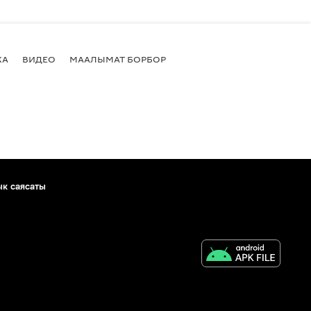
КА
ВИДЕО
МААЛЫМАТ БОРБОР
ык саясаты