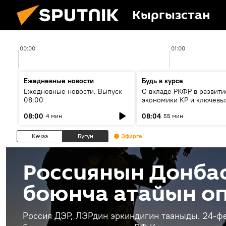
Кыргызстан
00:00
01:00
Ежедневные новости
Будь в курсе
Ежедневные новости. Выпуск
О вкладе РКФР в развити
08:00
экономики КР и ключевы
секторах до 2030 года
08:00
08:04
4 мин
55 мин
Кечээ
Бүгүн
Эфирге
Россиянын Донба
боюнча атайын о
Россия ДЭР, ЛЭРдин эркиндигин тааныды. 24-ф