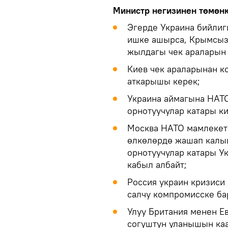
Министр негизинен төмөнк
Эгерде Украина бийли
ишке ашырса, Крымсыз 
жылдагы чек араларын 
Киев чек араларынан к
аткарышы керек;
Украина аймагына НАТО
орнотуучулар катары к
Москва НАТО мамлекет
өлкөлөрдө жашап калы
орнотуучулар катары У
кабыл албайт;
Россия украин кризиси
салчу компромисске ба
Улуу Британия менен 
согуштун уланышын ка