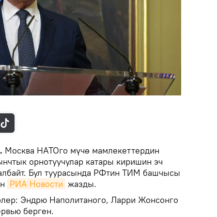
k.
Москва НАТОго мүчө мамлекеттердин
ынчтык орнотуучулар катары киришин эч
албайт. Бул туурасында РФтин ТИМ башчысы
ын
РИА Новости
жазды.
рлер: Эндрю Наполитаного, Ларри Жонсонго
рвью берген.