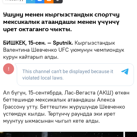
Ушуну менен кыргызстандык спортчу
мексикалык атаандашы менен үчүнчү
ирет октаганго чыкты.
БИШКЕК, 15-сен. — Sputnik.
Кыргызстандык
Валентина Шевченко UFC уюмунун чемпиондук
курун кайтарып алды.
Ал бүгүн, 15-сентябрда, Лас-Вегаста (АКШ) өткөн
беттешинде мексикалык атаандашы Алекса
Грассону утту. Беттештин жүрүшүндө Шевченко
үстөмдүк кылды. Төртүнчү раундда эки ирет
муунтуу ыкмасынан чыгып кете алды.