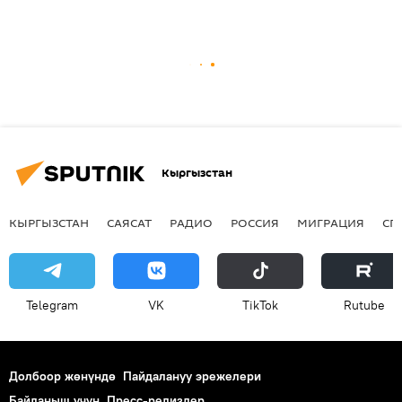
Кыргызстан
КЫРГЫЗСТАН
САЯСАТ
РАДИО
РОССИЯ
МИГРАЦИЯ
СП
Telegram
VK
ТikТоk
Rutube
Долбоор жөнүндө
Пайдалануу эрежелери
Байланыш үчүн
Пресс-релиздер