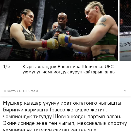
1
/5
Кыргызстандык Валентина Шевченко UFC
уюмунун чемпиондук курун кайтарып алды
© Фото / UFC Eurasia
Мушкер кыздар үчүнчү ирет октагонго чыгышты.
Биринчи кармашта Грассо жеңишке жетип,
чемпиондук титулду Шевченкодон тартып алган.
Экинчисинде экөө тең чыгып, мексикалык спортчу
чемпиондук титулун сактап калган эле.