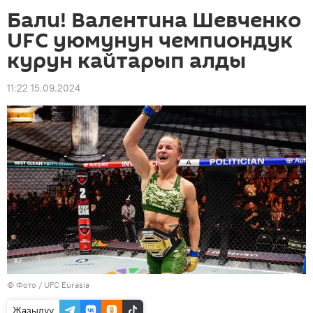
Бали! Валентина Шевченко
UFC уюмунун чемпиондук
курун кайтарып алды
11:22 15.09.2024
© Фото / UFC Eurasia
Жазылуу