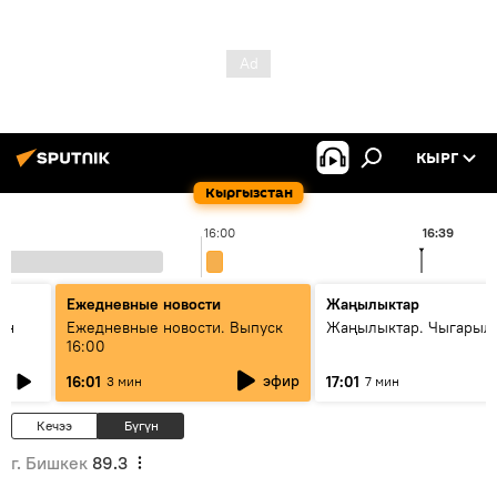
КЫРГ
Кыргызстан
16:00
16:39
Ежедневные новости
Жаңылыктар
ан
Ежедневные новости. Выпуск
Жаңылыктар. Чыгарыл
16:00
эфир
16:01
17:01
3 мин
7 мин
Кечээ
Бүгүн
г. Бишкек
89.3