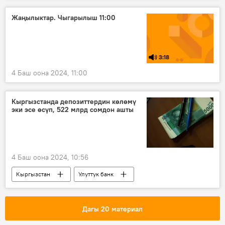
Жаңылыктар. Чыгарылыш 11:00
3:18
4 Баш оона 2024, 11:00
Кыргызстанда депозиттердин көлөмү
эки эсе өсүп, 522 млрд сомдон ашты
4 Баш оона 2024, 10:56
Кыргызстан
Улуттук банк
депозит
акча
Экономика
Дагы 20 материал