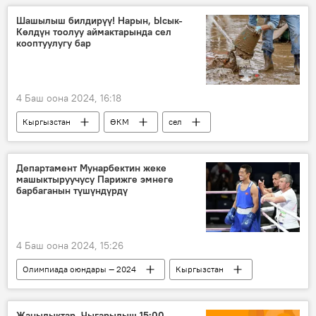
Шашылыш билдирүү! Нарын, Ысык-
Көлдүн тоолуу аймактарында сел
кооптуулугу бар
4 Баш оона 2024, 16:18
Кыргызстан
ӨКМ
сел
шашылыш билдирүү
Адам өмүрүн алган Аксыдагы сел
Департамент Мунарбектин жеке
машыктыруучусу Парижге эмнеге
барбаганын түшүндүрдү
4 Баш оона 2024, 15:26
Олимпиада оюндары — 2024
Кыргызстан
олимпиада
Мунарбек Сейитбек уулу
бокс
Спорт
машыктыруучу
Жаңылыктар. Чыгарылыш 15:00