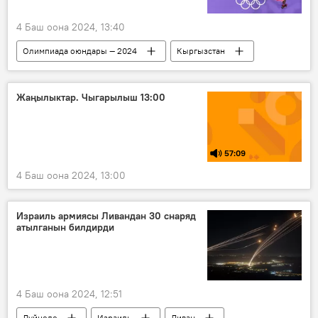
4 Баш оона 2024, 13:40
Олимпиада оюндары — 2024
Кыргызстан
Спорт
олимпиада
Париж
бокс
Мунарбек Сейитбек уулу
Жаңылыктар. Чыгарылыш 13:00
машыктыруучу
57:09
4 Баш оона 2024, 13:00
Израиль армиясы Ливандан 30 снаряд
атылганын билдирди
4 Баш оона 2024, 12:51
Дүйнөдө
Израиль
Ливан