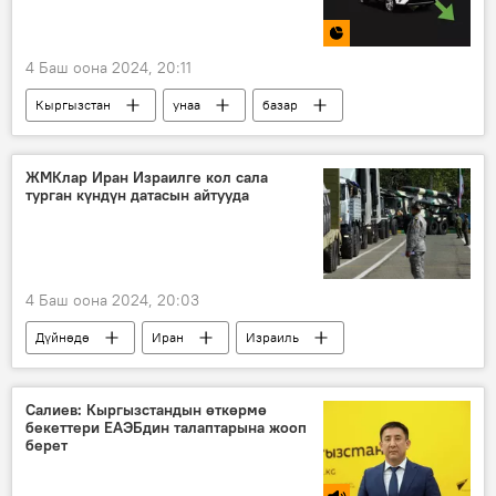
4 Баш оона 2024, 20:11
Кыргызстан
унаа
базар
баалар
доллар
серепчи
Инфографика
ЖМКлар Иран Израилге кол сала
турган күндүн датасын айтууда
4 Баш оона 2024, 20:03
Дүйнөдө
Иран
Израиль
“Хезболлах” кыймылы
Салиев: Кыргызстандын өткөрмө
бекеттери ЕАЭБдин талаптарына жооп
берет