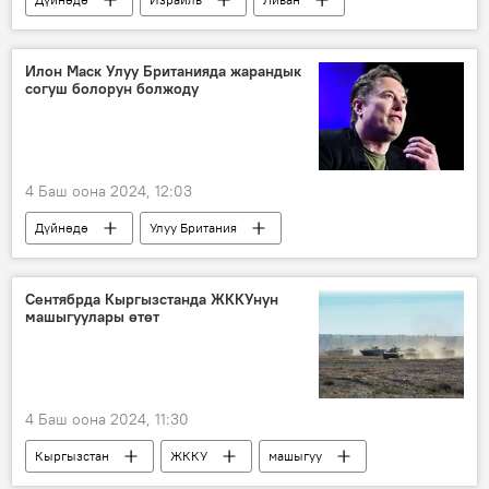
ЦАХАЛ
“Хезболлах” кыймылы
Илон Маск Улуу Британияда жарандык
согуш болорун болжоду
4 Баш оона 2024, 12:03
Дүйнөдө
Улуу Британия
нааразычылык
акция
Сентябрда Кыргызстанда ЖККУнун
машыгуулары өтөт
4 Баш оона 2024, 11:30
Кыргызстан
ЖККУ
машыгуу
коргонуу
Ысык-Көл
Чүй облусу