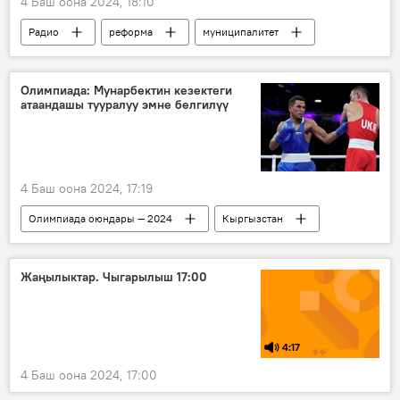
4 Баш оона 2024, 18:10
Радио
реформа
муниципалитет
контракт
мыйзам
өзгөрүү
Мыктыбек Өмүрзаков
Олимпиада: Мунарбектин кезектеги
атаандашы тууралуу эмне белгилүү
4 Баш оона 2024, 17:19
Олимпиада оюндары — 2024
Кыргызстан
Спорт
олимпиада
бокс
Жаңылыктар. Чыгарылыш 17:00
4:17
4 Баш оона 2024, 17:00