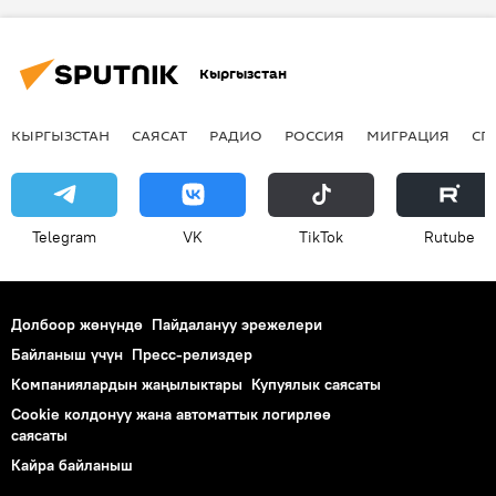
Кыргызстан
КЫРГЫЗСТАН
САЯСАТ
РАДИО
РОССИЯ
МИГРАЦИЯ
СП
Telegram
VK
ТikТоk
Rutube
Долбоор жөнүндө
Пайдалануу эрежелери
Байланыш үчүн
Пресс-релиздер
Компаниялардын жаңылыктары
Купуялык саясаты
Cookie колдонуу жана автоматтык логирлөө
саясаты
Кайра байланыш