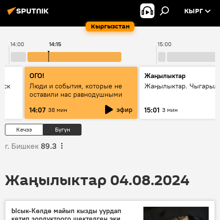
КЫРГ
Кыргызстан
14:00
14:15
15:00
ОГО!
Жаңылыктар
уск
Люди и события, которые не
Жаңылыктар. Чыгарыл
оставили нас равнодушными
эфир
14:07
15:01
38 мин
3 мин
Кечээ
Бүгүн
г. Бишкек
89.3
Жаңылыктар 04.08.2024
Ысык-Көлдө майып кызды уурдап
кетип зордуктоого шектелген эки