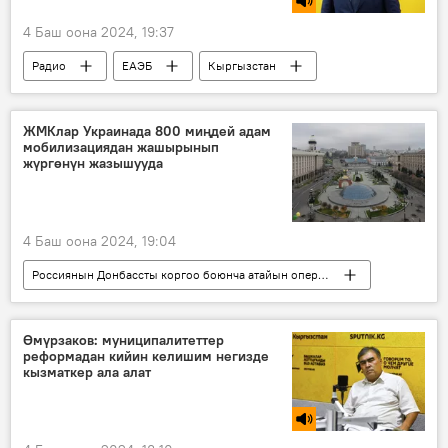
4 Баш оона 2024, 19:37
Радио
ЕАЭБ
Кыргызстан
бажы
Алмаз Салиев
ЖМКлар Украинада 800 миңдей адам
мобилизациядан жашырынып
жүргөнүн жазышууда
4 Баш оона 2024, 19:04
Россиянын Донбассты коргоо боюнча атайын операциясы
Дүйнөдө
мобилизация
Украина
Рада
Өмүрзаков: муниципалитеттер
реформадан кийин келишим негизде
кызматкер ала алат