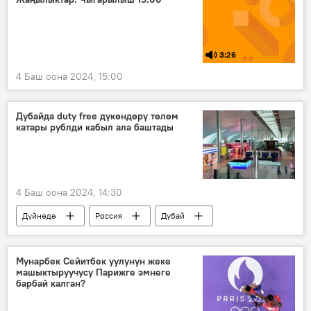
3:26
4 Баш оона 2024, 15:00
Дубайда duty free дүкөндөрү төлөм
катары рублди кабыл ала баштады
4 Баш оона 2024, 14:30
Дүйнөдө
Россия
Дубай
рубль
финансы
соода
Мунарбек Сейитбек уулунун жеке
машыктыруучусу Парижге эмнеге
барбай калган?