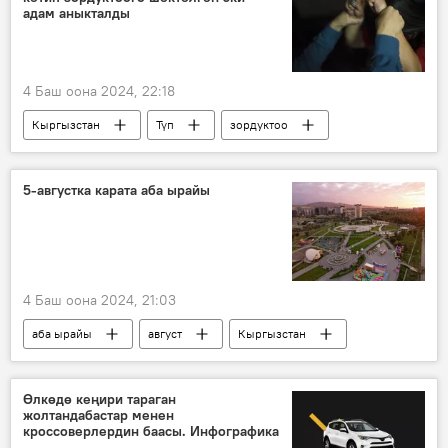
адам аныкталды
4 Баш оона 2024, 22:18
Кыргызстан
Түп
зордуктоо
кылмыш
5-августка карата аба ырайы
4 Баш оона 2024, 21:03
аба ырайы
август
Кыргызстан
Өлкөдө кеңири тараган
жолтандабастар менен
кроссоверлердин баасы. Инфографика