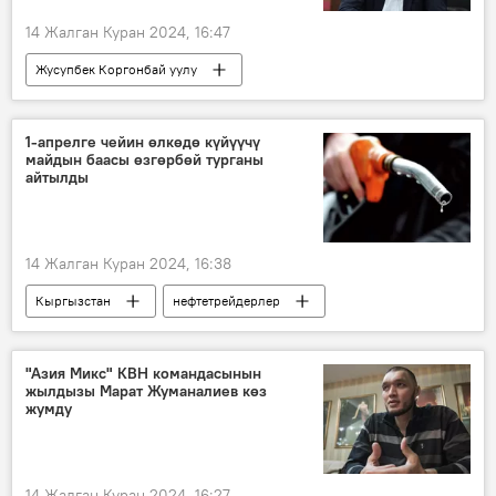
14 Жалган Куран 2024, 16:47
Жусупбек Коргонбай уулу
Алымкадыр Бейшеналиев
уюшкан кылмыштуу топ
медицина
1-апрелге чейин өлкөдө күйүүчү
майдын баасы өзгөрбөй турганы
Саясат
айтылды
14 Жалган Куран 2024, 16:38
Кыргызстан
нефтетрейдерлер
бензин
дизель
баа
"Азия Микс" КВН командасынын
жылдызы Марат Жуманалиев көз
жумду
14 Жалган Куран 2024, 16:27