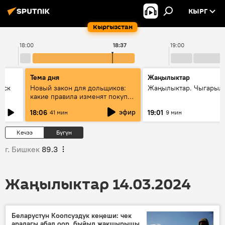
КЫРГ
Кыргызстан
18:00
18:37
19:00
Тема дня
Жаңылыктар
уск
Новый закон для дольщиков:
Жаңылыктар. Чыгарыл
какие правила изменят покупку
квартир
эфир
18:06
19:01
41 мин
9 мин
Кечээ
Бүгүн
г. Бишкек
89.3
Жаңылыктар 14.03.2024
Беларустун Коопсуздук кеңеши: чек
арадагы абал оор, быйыл жакшырышы