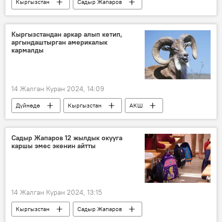
Кыргызстан
Садыр Жапаров
Муфтий
дин
Абдулазиз кары Закиров
Кыргызстандан аркар алып кетип,
аргындаштырган америкалык
кармалды
14 Жалган Куран 2024, 14:09
Дүйнөдө
Кыргызстан
АКШ
аркар
тажрыйба
аңчылык
мыйзам
айып пул
Садыр Жапаров 12 жылдык окууга
каршы эмес экенин айтты
14 Жалган Куран 2024, 13:15
Кыргызстан
Садыр Жапаров