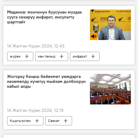
12 жылдык окуу
Догдуркүл Кендирбаева
министр
Мидинов: мончонун буусунан муздак
сууга секирүү инфаркт, инсультту
шарттайт
14 Жалган Куран 2024, 12:43
жүрөк
кан тамыр
инфаркт
инсульт
мончо
Амирбек Мидинов
Радио
Жогорку Кеңеш бейөкмөт уюмдарга
көзөмөлдү күчөтүү мыйзам долбоорун
кабыл алды
14 Жалган Куран 2024, 12:19
Кыргызстан
Саясат
бейөкмөт уюму
мыйзам