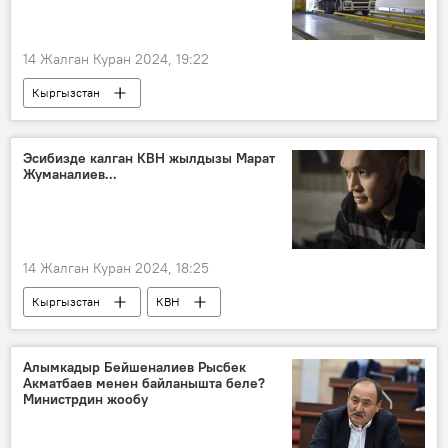
14 Жалган Куран 2024, 19:22
Кыргызстан
"Сосновка" транспорттук көзөмөл пункту
Өтмөк ашуусу
чектөө
Эсибизде калган КВН жылдызы Марат
Жуманалиев...
14 Жалган Куран 2024, 18:25
Кыргызстан
КВН
Марат Жуманалиев
Алымкадыр Бейшеналиев Рысбек
Акматбаев менен байланышта беле?
Министрдин жообу