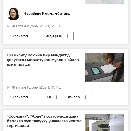
Нурайым Рысмамбетова
14 Жалган Куран 2024, 20:03
Кыргызстан
медицина
бронхиалдык астма
астма
Арууке Мавланбекова
маек
Ош округу боюнча бир мандаттуу
депутатты мөөнөтүнөн мурда шайлоо
дайындалды
14 Жалган Куран 2024, 19:42
Кыргызстан
Ош
шайлоо
бир мандаттуу округ
Айбек Осмонов
"Сосновка", "Арал" постторунда жана
Өтмөктө жүк ташуучу унааларга чектөө
киргизилди