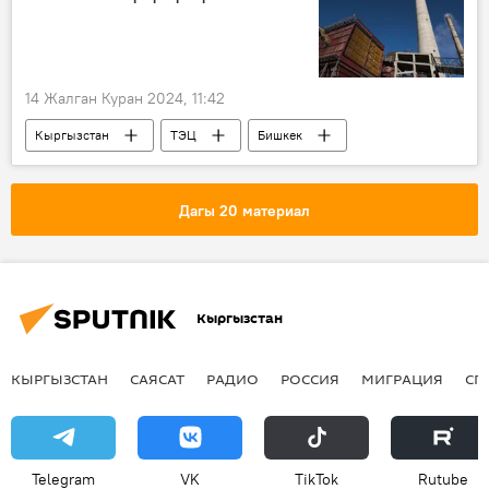
14 Жалган Куран 2024, 11:42
Кыргызстан
ТЭЦ
Бишкек
газ
"Газпром Кыргызстан" ЖЧКсы
брифинг
Дагы 20 материал
Кыргызстан
КЫРГЫЗСТАН
САЯСАТ
РАДИО
РОССИЯ
МИГРАЦИЯ
СП
Telegram
VK
ТikТоk
Rutube