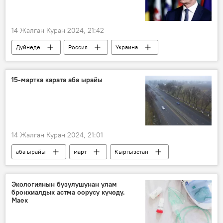
14 Жалган Куран 2024, 21:42
Дүйнөдө
Россия
Украина
НАТО
курал
согуш
Саясат
эрк
15-мартка карата аба ырайы
Россиянын Донбассты коргоо боюнча атайын операциясы
14 Жалган Куран 2024, 21:01
аба ырайы
март
Кыргызстан
Экологиянын бузулушунан улам
бронхиалдык астма оорусу күчөдү.
Маек