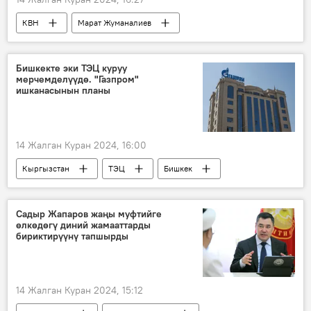
КВН
Марат Жуманалиев
Бишкекте эки ТЭЦ куруу
мерчемделүүдө. "Газпром"
ишканасынын планы
14 Жалган Куран 2024, 16:00
Кыргызстан
ТЭЦ
Бишкек
газ
"Газпром Кыргызстан" ЖЧКсы
Садыр Жапаров жаңы муфтийге
өлкөдөгү диний жамааттарды
бириктирүүнү тапшырды
14 Жалган Куран 2024, 15:12