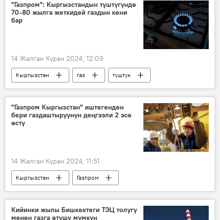
Жогорку Кеңеш
"Газпром": Кыргызстандын түштүгүндө
70-80 жылга жеткидей газдын кени
бар
14 Жалган Куран 2024, 12:09
Кыргызстан
газ
түштүк
кен
жол картасы
изилдөө
тариф
"Газпром Кыргызстан" иштегенден
бери газдаштыруунун деңгээли 2 эсе
өстү
14 Жалган Куран 2024, 11:51
Кыргызстан
Газпром
Газдаштыруу
конуш
жаңы конуштар
Кийинки жылы Бишкектеги ТЭЦ толугу
менен газга өтүшү мүмкүн