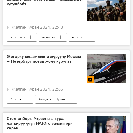
күтүлбөйт
14 Жалган Куран 2024, 22:48
Беларусь
Украина
чек ара
Коопсуздук кеңеши
даярдык
диверсант
Дүйнөдө
Жогорку ылдамдыкта жүрүүчү Москва
— Петербург поезд жолу курулат
14 Жалган Куран 2024, 22:36
Россия
Владимир Путин
темир жол
поезд
курулуш
старт
Видео
Столтенберг: Украинага курал
жеткирүү үчүн НАТОго саясий эрк
керек