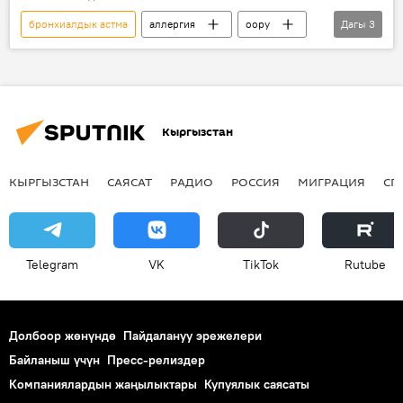
бронхиалдык астма
аллергия
оору
Дагы
3
тукум
Арууке Мавланбекова
Кыргызстан
Кыргызстан
КЫРГЫЗСТАН
САЯСАТ
РАДИО
РОССИЯ
МИГРАЦИЯ
СП
Telegram
VK
ТikТоk
Rutube
Долбоор жөнүндө
Пайдалануу эрежелери
Байланыш үчүн
Пресс-релиздер
Компаниялардын жаңылыктары
Купуялык саясаты