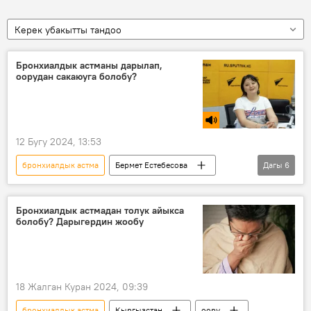
Керек убакытты тандоо
Бронхиалдык астманы дарылап,
оорудан сакаюуга болобу?
12 Бугу 2024, 13:53
бронхиалдык астма
Бермет Естебесова
Дагы
6
Радио
өпкө
оору
себеп
алдын алуу
Кыргызстан
Бронхиалдык астмадан толук айыкса
болобу? Дарыгердин жообу
18 Жалган Куран 2024, 09:39
бронхиалдык астма
Кыргызстан
оору