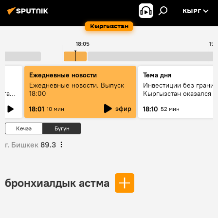
КЫРГ
Кыргызстан
18:05
19:
Ежедневные новости
Тема дня
Ежедневные новости. Выпуск
Инвестиции без границ
лаган
18:00
Кыргызстан оказался в
внимания бизнеса
эфир
18:01
18:10
10 мин
52 мин
Кечээ
Бүгүн
г. Бишкек
89.3
бронхиалдык астма