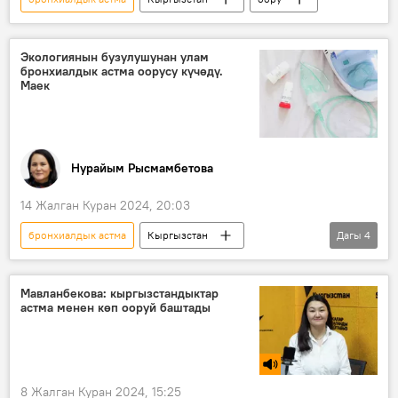
Экологиянын бузулушунан улам
бронхиалдык астма оорусу күчөдү.
Маек
Нурайым Рысмамбетова
14 Жалган Куран 2024, 20:03
бронхиалдык астма
Кыргызстан
Дагы
4
медицина
астма
Арууке Мавланбекова
маек
Мавланбекова: кыргызстандыктар
астма менен көп ооруй баштады
8 Жалган Куран 2024, 15:25