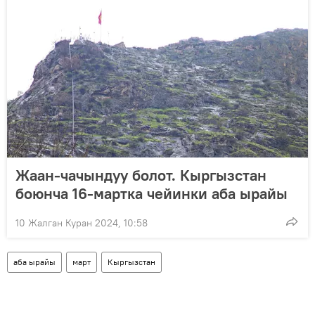
Жаан-чачындуу болот. Кыргызстан
боюнча 16-мартка чейинки аба ырайы
10 Жалган Куран 2024, 10:58
аба ырайы
март
Кыргызстан