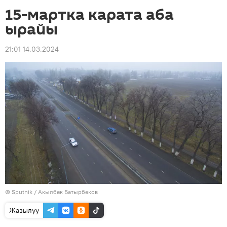
15-мартка карата аба
ырайы
21:01 14.03.2024
©
Sputnik / Акылбек Батырбеков
Жазылуу