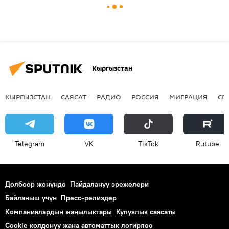
Кыргызстан
КЫРГЫЗСТАН
САЯСАТ
РАДИО
РОССИЯ
МИГРАЦИЯ
СП
Telegram
VK
ТikТоk
Rutube
Долбоор жөнүндө
Пайдалануу эрежелери
Байланыш үчүн
Пресс-релиздер
Компаниялардын жаңылыктары
Купуялык саясаты
Cookie колдонуу жана автоматтык логирлөө