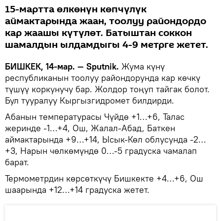
15-мартта өлкөнүн көпчүлүк
аймактарында жаан, тоолуу райондордо
кар жаашы күтүлөт. Батыштан соккон
шамалдын ылдамдыгы 4-9 метрге жетет.
БИШКЕК, 14-мар. — Sputnik.
Жума күнү
республиканын тоолуу райондорунда кар көчкү
түшүү коркунучу бар. Жолдор тоңуп тайгак болот.
Бул тууралуу Кыргызгидромет билдирди.
Абанын температурасы Чүйдө +1…+6, Талас
жеринде -1…+4, Ош, Жалал-Абад, Баткен
аймактарында +9…+14, Ысык-Көл облусунда -2…
+3, Нарын чөлкөмүндө 0…-5 градуска чамалап
барат.
Термометрдин көрсөткүчү Бишкекте +4…+6, Ош
шаарында +12…+14 градуска жетет.