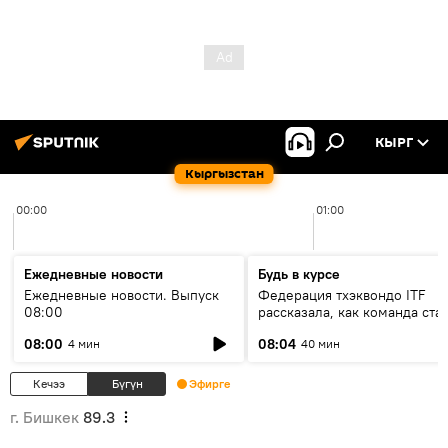
КЫРГ
Кыргызстан
00:00
01:00
Ежедневные новости
Будь в курсе
Ежедневные новости. Выпуск
Федерация тхэквондо ITF
08:00
рассказала, как команда ста
жертвой мошенников
08:00
08:04
4 мин
40 мин
Кечээ
Бүгүн
Эфирге
г. Бишкек
89.3