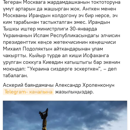
Тегеран Москвага жардамдашканын токтоторуна
үмүт артарын да жашырган жок. Анткен менен
Москваны Ирандын колдогону эч бир нерсе, эч
ким тарабынан тастыкталган эмес. Ирандын
Тышкы иштер министрлиги 30-январда
Украинанын Ислам Республикасындагы элчисин
президенттик кеңсе жетекчисинин кеңешчиси
Михаил Подоляктын айткандарынан улам
чакыртты. Кыйыр түрдө ал киши Исфаханга
урулган соккуга Киевдин катыштыгы бар экенин
моюндап: "Украина сиздерге эскерткен", – деп
табалаган.
Аскерий баяндамачы Александр Хроленконун
Telegram- каналына
жазылыңыздар.