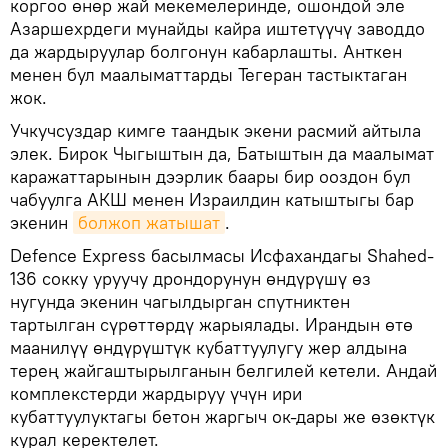
коргоо өнөр жай мекемелеринде, ошондой эле
Азаршехрдеги мунайды кайра иштетүүчү заводдо
да жардыруулар болгонун кабарлашты. Анткен
менен бул маалыматтарды Тегеран тастыктаган
жок.
Учкучсуздар кимге таандык экени расмий айтыла
элек. Бирок Чыгыштын да, Батыштын да маалымат
каражаттарынын дээрлик баары бир ооздон бул
чабуулга АКШ менен Израилдин катыштыгы бар
экенин
болжоп жатышат
.
Defence Express басылмасы Исфахандагы Shahed-
136 сокку уруучу дрондорунун өндүрүшү өз
нугунда экенин чагылдырган спутниктен
тартылган сүрөттөрдү жарыялады. Ирандын өтө
маанилүү өндүрүштүк кубаттуулугу жер алдына
терең жайгаштырылганын белгилей кетели. Андай
комплекстерди жардыруу үчүн ири
кубаттуулуктагы бетон жаргыч ок-дары же өзөктүк
курал керектелет.