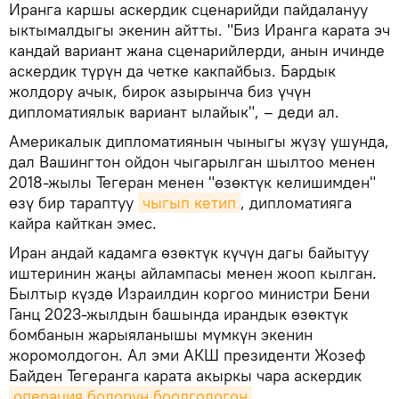
Иранга каршы аскердик сценарийди пайдалануу
ыктымалдыгы экенин айтты. "Биз Иранга карата эч
кандай вариант жана сценарийлерди, анын ичинде
аскердик түрүн да четке какпайбыз. Бардык
жолдору ачык, бирок азырынча биз үчүн
дипломатиялык вариант ылайык", – деди ал.
Америкалык дипломатиянын чыныгы жүзү ушунда,
дал Вашингтон ойдон чыгарылган шылтоо менен
2018-жылы Тегеран менен "өзөктүк келишимден"
өзү бир тараптуу
чыгып кетип
, дипломатияга
кайра кайткан эмес.
Иран андай кадамга өзөктүк күчүн дагы байытуу
иштеринин жаңы айлампасы менен жооп кылган.
Былтыр күздө Израилдин коргоо министри Бени
Ганц 2023-жылдын башында ирандык өзөктүк
бомбанын жарыяланышы мүмкүн экенин
жоромолдогон. Ал эми АКШ президенти Жозеф
Байден Тегеранга карата акыркы чара аскердик
операция болорун боолгологон
.