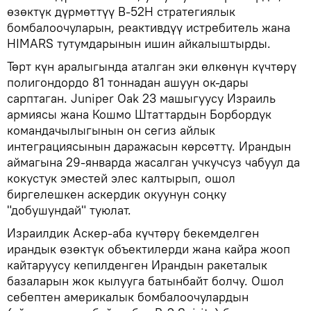
өзөктүк дүрмөттүү B-52H стратегиялык
бомбалоочуларын, реактивдүү истребитель жана
HIMARS тутумдарынын ишин айкалыштырды.
Төрт күн аралыгында аталган эки өлкөнүн күчтөрү
полигондордо 81 тоннадан ашуун ок-дары
сарптаган. Juniper Oak 23 машыгуусу Израиль
армиясы жана Кошмо Штаттардын Борбордук
командачылыгынын он сегиз айлык
интеграциясынын даражасын көрсөттү. Ирандын
аймагына 29-январда жасалган учкучсуз чабуул да
кокустук эместей элес калтырып, ошол
биргелешкен аскердик окуунун соңку
"добушундай" туюлат.
Израилдик Аскер-аба күчтөрү бекемделген
ирандык өзөктүк объектилерди жана кайра жооп
кайтаруусу кепилденген Ирандын ракеталык
базаларын жок кылууга батынбайт болчу. Ошол
себептен америкалык бомбалоочулардын