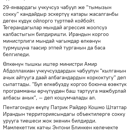
29-январдагы учкучсуз чабуул же "тымызын
сокку" кандайдыр эскертүү катары жасалганбы
деген күдүк ойлорго түртпөй койбойт.
Тегерандагылар мындай агрессия жоопсуз
калбастыгын билдиришти. Ирандын коргоо
министрлиги мындай чагымдар өлкөнүн
турмушуна таасир этпей турганын да баса
белгиледи.
Өлкөнүн тышкы иштер министри Амир
Абдоллахиан учкучсуздардын чабуулун "кылганын
ачык айтууга даай албагандардын коркоктугу" деп
сыпаттады. "Бул өлкөбүздү коргоо боюнча өзөктүк
программаны өрчүтүүдөн баш тартууга мажбурлай
албасы анык", — деп кошумчалады ал.
Пентагондун өкүлү Патрик Райдер Кошмо Штаттар
Ирандын территориясындагы объектилерге сокку
урууга тиешеси жок экенин билдирди.
Мамлекеттик катчы Энтони Блинкен келечекте