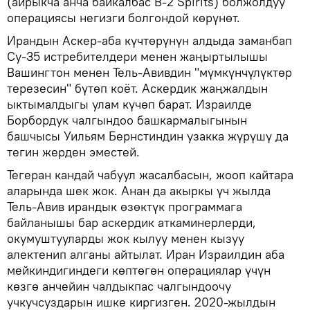
(айрыкча анча байкалбас B-2 Spirits) болжолдуу
операциясы негизги болгондой көрүнөт.
Ирандын Аскер-аба күчтөрүнүн алдыда заманбап
Су-35 истребителдери менен жаңыртылышы
Вашингтон менен Тель-Авивдин "мүмкүнчүлүктөр
терезесин" бүтөп коёт. Аскердик жаңжалдын
ыктымалдыгы улам күчөп барат. Израилде
Борбордук чалгындоо башкармалыгынын
башчысы Уильям Бернстиндин узакка жүрүшү да
тегин жерден эместей.
Тегеран кандай чабуул жасалбасын, жооп кайтара
аларында шек жок. Анан да акыркы үч жылда
Тель-Авив ирандык өзөктүк программага
байланышы бар аскердик аткаминерлерди,
окумуштууларды жок кылуу менен кызуу
алектенип алганы айтылат. Иран Израилдин аба
мейкиндигиндеги көптөгөн операциялар үчүн
көзгө анчейин чалдыкпас чалгындоочу
учкучсуздарын ишке киргизген. 2020-жылдын