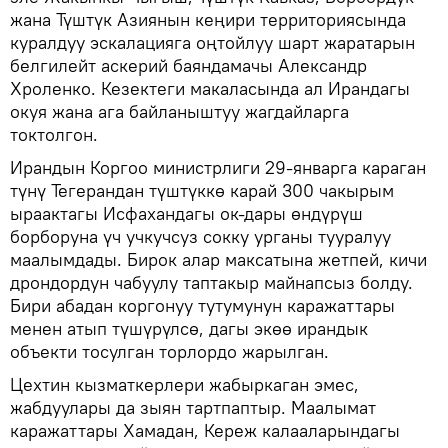
жана Түштүк Азиянын кеңири территориясында
куралдуу эскалацияга оңтойлуу шарт жаратарын
белгилейт аскерий баяндамачы Александр
Хроленко. Кезектеги макаласында ал Ирандагы
окуя жана ага байланыштуу жагдайларга
токтолгон.
Ирандын Коргоо министрлиги 29-январга караган
түнү Тегерандан түштүккө карай 300 чакырым
ыраактагы Исфахандагы ок-дары өндүрүш
борборуна үч учкучсуз сокку урганы тууралуу
маалымдады. Бирок алар максатына жетпей, кичи
дрондордун чабуулу таптакыр майнапсыз болду.
Бири абадан коргонуу тутумунун каражаттары
менен атып түшүрүлсө, дагы экөө ирандык
объекти тосулган торлордо жарылган.
Цехтин кызматкерлери жабыркаган эмес,
жабдуулары да зыян тартпаптыр. Маалымат
каражаттары Хамадан, Кереж калааларындагы