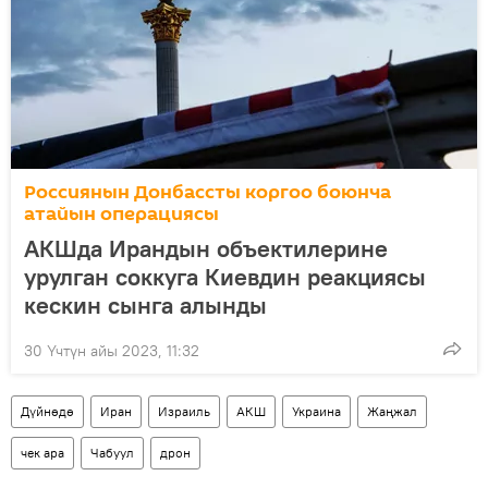
Россиянын Донбассты коргоо боюнча
атайын операциясы
АКШда Ирандын объектилерине
урулган соккуга Киевдин реакциясы
кескин сынга алынды
30 Үчтүн айы 2023, 11:32
Дүйнөдө
Иран
Израиль
АКШ
Украина
Жаңжал
чек ара
Чабуул
дрон