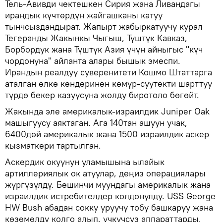
Тель-Авивди чектешкен Сирия жана Ливандагы
ирандык күчтөрдүн жайгашканы катуу
тынчсыздандырат. Жапырт жабыркатуучу курал
Тегеранды Жакынкы Чыгыш, Түштүк Кавказ,
Борбордук жана Түштүк Азия үчүн айныгыс "күч
чордонуна" айланта алары бышык эмеспи.
Ирандын реалдуу суверенитети Кошмо Штаттарга
аталган өлкө кендеринен көмүр-суутекти шарттуу
түрдө бекер казуусуна жолду биротоло бөгөйт.
Жакында эле америкалык-израилдик Juniper Oak
машыгуусу аяктаган. Ага 140тан ашуун учак,
6400дөй америкалык жана 1500 израилдик аскер
кызматкери тартылган.
Аскердик окуунун уламышына ылайык
артиллериялык ок атуулар, деңиз операциялары
жүргүзүлдү. Бешинчи муундагы америкалык жана
израилдик истребителдер колдонулду. USS George
HW Bush абадан сокку уруучу тобу башкаруу жана
көзөмөлдү колго алып, учкучсуз аппараттарды,