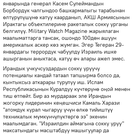
январында генерал Касем Сулеймандын
Борбордук чалгындоо башкармалыгы тарабынан
өлтүрүлүшүнө катуу каарданып, АКШ Армиясынын
Ирактагы объектилерине ракеталык сокку урганы
белгилүү. Military Watch Magazine жарыялаган
маалыматтарга тансак, ошондо 100дөн ашуун
америкалык аскер көз жумган. Эгер Тегеран 29-
январдагы террордук чабуулду Израиль ишке
ашырганын аныктаса, катуу өч алары ажеп эмес.
Ирандык учкучсуздардын сокку уруучу
потенциалы кандай татаал тапшырма болсо да,
кынтыксыз аткарары турулуу иш. Ислам
Республикасынын Куралдуу күчтөрүнө оңой менен
тиш өтпөйт. Бир аз мурдараак эле Ирандын
жогорку лидеринин кеңешчиси Камаль Харази
"атомдук курал чыгаруу үчүн өлкө тийиштүү
техникалык мүмкүнчүлүктөргө ээ" экенин
маалымдаган. "Израилдин аймагына сокку уруу"
максатындагы масштабдуу машыгуулар да