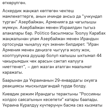
өткөрүлгөн.
Аскердик жаңжал көптөгөн чектеш
мамлекеттерге, анын ичинде ансыз да "учкундап
турган" Азербайжан, Арменияга да чагылышы
мүмкүн. Азербайжан менен Израилдин тыгыз
алакалары бар. Politico басылмасы Тоолуу Карабах
жаңжалынан улам Азербайжан менен Ирандын
ортосунда чыңалуу күч экенин билдирет. "Иран
Армения менен деңизге чыгууга жолу жок,
кооптуулукка дуушар болуп калышы ыктымал 44
чакырымдык чек арасын сактап калууга
ниеттенет", – деп жазган аталган маалымат
каражаты.
Баарынан да Украинанын 29-январдагы окуяга
реакциясы мыскылдагандай түрдө болду.
Киевдик режим Ирандагы терактыны "Россияны
колдоо саясатынын кесепети" катары баалады.
Украина Куралдуу күчтөрүнүн басма сөз кызматы