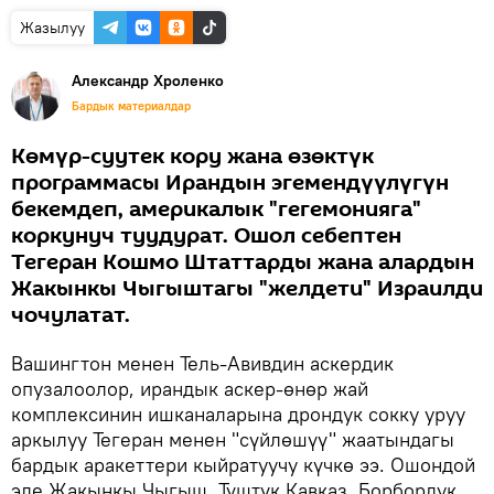
Жазылуу
Александр Хроленко
Бардык материалдар
Көмүр-суутек кору жана өзөктүк
программасы Ирандын эгемендүүлүгүн
бекемдеп, америкалык "гегемонияга"
коркунуч туудурат. Ошол себептен
Тегеран Кошмо Штаттарды жана алардын
Жакынкы Чыгыштагы "желдети" Израилди
чочулатат.
Вашингтон менен Тель-Авивдин аскердик
опузалоолор, ирандык аскер-өнөр жай
комплексинин ишканаларына дрондук сокку уруу
аркылуу Тегеран менен "сүйлөшүү" жаатындагы
бардык аракеттери кыйратуучу күчкө ээ. Ошондой
эле Жакынкы Чыгыш, Түштүк Кавказ, Борбордук