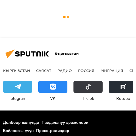
Кыргызстан
КЫРГЫЗСТАН
САЯСАТ
РАДИО
РОССИЯ
МИГРАЦИЯ
СП
Telegram
VK
ТikТоk
Rutube
Долбоор жөнүндө
Пайдалануу эрежелери
Байланыш үчүн
Пресс-релиздер