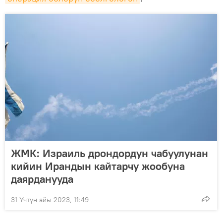
ЖМК: Израиль дрондордун чабуулунан
кийин Ирандын кайтарчу жообуна
даярданууда
31 Үчтүн айы 2023, 11:49