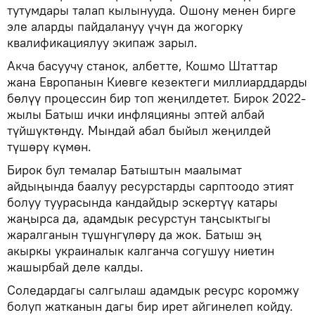
тутумдары талап кылынууда. Ошону менен бирге
эле аларды пайдалануу үчүн да жогорку
квалификациялуу экипаж зарыл.
Акча басуучу станок, албетте, Кошмо Штаттар
жана Европанын Киевге кезектеги миллиарддарды
бөлүү процессин бир топ жеңилдетет. Бирок 2022-
жылы Батыш ички инфляцияны эптей албай
түйшүктөндү. Мындай абал быйыл жеңилдей
түшөрү күмөн.
Бирок бул темалар Батыштын маалымат
айдыңында баалуу ресурстарды сарптоодо этият
болуу туурасында кандайдыр эскертүү катары
жаңырса да, адамдык ресурстун таңсыктыгы
жаралганын түшүнгүлөрү да жок. Батыш эң
акыркы украиналык калганча согушуу ниетин
жашырбай деле калды.
Соледардагы салгылаш адамдык ресурс коромжу
болуп жатканын дагы бир ирет айгинелеп койду.