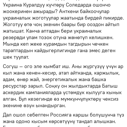
Украина Куралдуу күчтөрү Соледарда ошончо
жоокеринен ажырады? Анткени байкоочулар
украиналык жоготуулар жаатында бирдей пикирде.
Жоготуу өтө чоң экенин баары бир ооздон айтып
жатышат. Канча аптадан бери украиналык
резервди улам тозок отуна жөнөтүп келишкен.
Мында кеп жеке курамдын тагдырын чечкен
тараптардын кайдыгерлигинде гана эмес деген
шек туулат.
Согуш — ого эле кымбат иш. Аны жүргүзүү үчүн ар
кыл жана кенен-кесир, атап айтканда, каржылык,
адам, өнөр жай, энергетикалык жана башка
ресурстар зарыл. Соңку он жылдыктарда Батыш
аскердик кампанияларда үстөмдүк кылууга кынык
алган. Бул кезегинде өз мүмкүнчүлүктөрү чексиз
экенине өзүн ынандырган.
Дал ошол себептен Россияга каршы болушунча түз
жана одоно кысым көрсөтүүнү тандап алышкан.