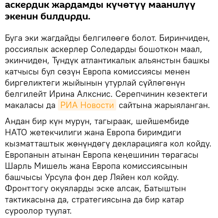
аскердик жардамды күчөтүү маанилүү
экенин билдирди.
Буга эки жагдайды белгилөөгө болот. Биринчиден,
россиялык аскерлер Соледарды бошоткон маал,
экинчиден, Түндүк атлантикалык альянстын башкы
катчысы бул сөзүн Европа комиссиясы менен
биргеликтеги жыйынын утурлай сүйлөгөнүн
белгилейт Ирина Алкснис. Серепчинин кезектеги
макаласы да
РИА Новости
сайтына жарыяланган.
Андан бир күн мурун, тагыраак, шейшембиде
НАТО жетекчилиги жана Европа биримдиги
кызматташтык жөнүндөгү декларацияга кол койду.
Европанын атынан Европа кеңешинин төрагасы
Шарль Мишель жана Европа комиссиясынын
башчысы Урсула фон дер Ляйен кол койду.
Фронттогу окуяларды эске алсак, Батыштын
тактикасына да, стратегиясына да бир катар
суроолор туулат.