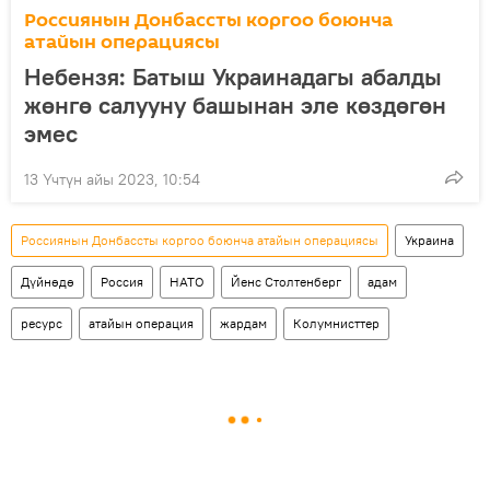
Россиянын Донбассты коргоо боюнча
атайын операциясы
Небензя: Батыш Украинадагы абалды
жөнгө салууну башынан эле көздөгөн
эмес
13 Үчтүн айы 2023, 10:54
Россиянын Донбассты коргоо боюнча атайын операциясы
Украина
Дүйнөдө
Россия
НАТО
Йенс Столтенберг
адам
ресурс
атайын операция
жардам
Колумнисттер