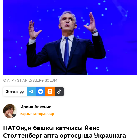
©
AFP
/ STIAN LYSBERG SOLUM
Жазылуу
Ирина Алкснис
Бардык материалдар
НАТОнун башкы катчысы Йенс
Столтенберг апта ортосунда Украинага