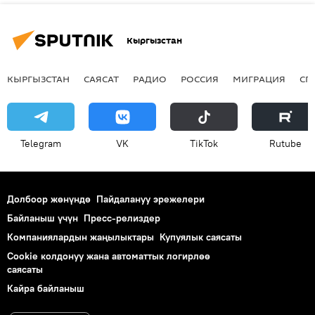
Кыргызстан
КЫРГЫЗСТАН
САЯСАТ
РАДИО
РОССИЯ
МИГРАЦИЯ
СП
Telegram
VK
ТikТоk
Rutube
Долбоор жөнүндө
Пайдалануу эрежелери
Байланыш үчүн
Пресс-релиздер
Компаниялардын жаңылыктары
Купуялык саясаты
Cookie колдонуу жана автоматтык логирлөө
саясаты
Кайра байланыш