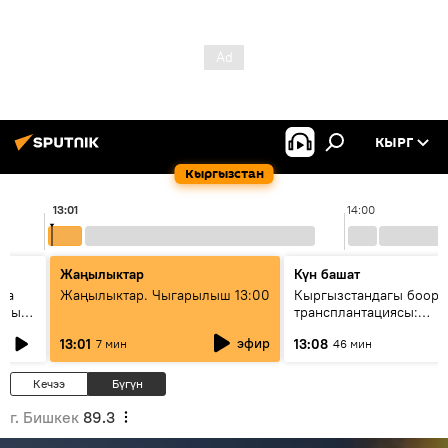
КЫРГ
Кыргызстан
13:01
14:00
Жаңылыктар
Күн башат
ела
Жаңылыктар. Чыгарылыш 13:00
Кыргызстандагы боор
еных
трансплантациясы:
жетишкендиктер жана 
эфир
13:01
13:08
7 мин
46 мин
келечеги
Кечээ
Бүгүн
г. Бишкек
89.3