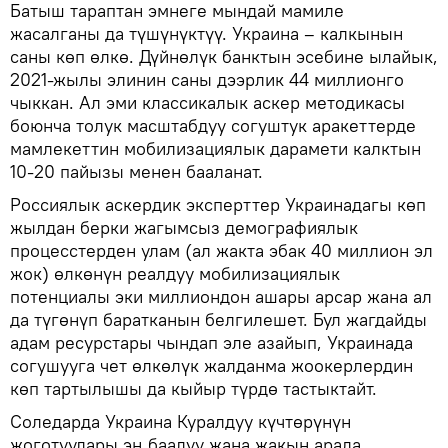
Батыш тараптан эмнеге мындай мамиле
жасалганы да түшүнүктүү. Украина – калкынын
саны көп өлкө. Дүйнөлүк банктын эсебине ылайык,
2021-жылы элинин саны дээрлик 44 миллионго
чыккан. Ал эми классикалык аскер методикасы
боюнча толук масштабдуу согуштук аракеттерде
мамлекеттин мобилизациялык дарамети калктын
10-20 пайызы менен бааланат.
Россиялык аскердик эксперттер Украинадагы көп
жылдан берки жагымсыз демографиялык
процесстерден улам (ал жакта эбак 40 миллион эл
жок) өлкөнүн реалдуу мобилизациялык
потенциалы эки миллиондон ашары арсар жана ал
да түгөнүп баратканын белгилешет. Бул жагдайды
адам ресурстары чындап эле азайып, Украинада
согушууга чет өлкөлүк жалданма жоокерлердин
көп тартылышы да кыйыр түрдө тастыктайт.
Соледарда Украина Куралдуу күчтөрүнүн
жоготуулары эң баалуу жана жакын арада