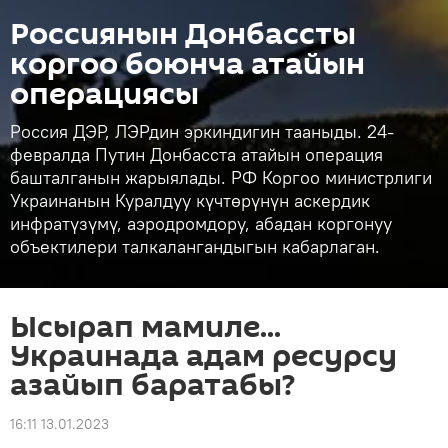
Россиянын Донбассты
коргоо боюнча атайын
операциясы
Россия ДЭР, ЛЭРдин эркиндигин тааныды. 24-
февралда Путин Донбасста атайын операция
башталганын жарыялады. РФ Коргоо министрлиги
Украинанын Куралдуу күчтөрүнүн аскердик
инфратүзүмү, аэродромдору, абадан коргонуу
объектилери талкалангандыгын кабарлаган.
Ысырап мамиле...
Украинада адам ресурсу
азайып баратабы?
16:11 13.01.2023