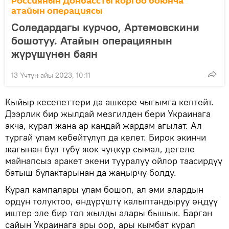
Россиянын Донбассты коргоо боюнча
атайын операциясы
Соледардагы курчоо, Артемовскини
бошотуу. Атайын операциянын
жүрүшүнөн баян
13 Үчтүн айы 2023, 10:11
Кыйыр кесепеттери да ашкере чыгымга кептейт.
Дээрлик бир жылдай мезгилден бери Украинага
акча, курал жана ар кандай жардам агылат. Ал
тургай улам көбөйтүлүп да келет. Бирок экинчи
жагынан бул түбү жок чуңкур сымал, дегеле
майнапсыз аракет экени тууралуу ойлор таасирдүү
батыш булактарынан да жаңырчу болду.
Курал кампалары улам бошоп, ал эми алардын
ордун толуктоо, өндүрүштү калыптандыруу өңдүү
иштер эле бир топ жылды алары бышык. Барган
сайын Украинага ары оор, ары кымбат курал