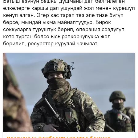
Батыш өзүнүн башкы душманы деп белгилеген
өлкөлөргө каршы дал ушундай жол менен күрөшүп
көнүп алган. Эгер кас тарап тез эле тизе бүгүп
берсе, мындай ыкма майнаптуудур. Бирок
соккуларга туруштук берип, операция создугуп
кете турган болсо ысырапкорчулукка жол
берилип, ресурстар курулай чачылат.