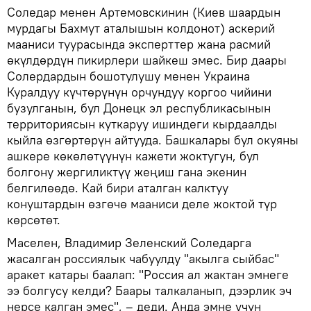
Соледар менен Артемовскинин (Киев шаардын
мурдагы Бахмут аталышын колдонот) аскерий
мааниси туурасында эксперттер жана расмий
өкүлдөрдүн пикирлери шайкеш эмес. Бир даары
Солердардын бошотулушу менен Украина
Куралдуу күчтөрүнүн орчундуу коргоо чийини
бузулганын, бул Донецк эл республикасынын
территориясын куткаруу ишиндеги кырдаалды
кыйла өзгөртөрүн айтууда. Башкалары бул окуяны
ашкере көкөлөтүүнүн кажети жоктугун, бул
болгону жергиликтүү жеңиш гана экенин
белгилөөдө. Кай бири аталган калктуу
конуштардын өзгөчө мааниси деле жоктой түр
көрсөтөт.
Маселен, Владимир Зеленский Соледарга
жасалган россиялык чабуулду "акылга сыйбас"
аракет катары баалап: "Россия ал жактан эмнеге
ээ болгусу келди? Баары талкаланып, дээрлик эч
нерсе калган эмес", – деди. Анда эмне үчүн