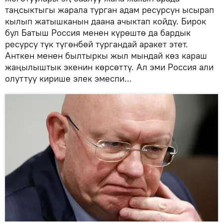
таңсыктыгы жарала турган адам ресурсун ысырап
кылып жатышканын даана ачыктап койду. Бирок
бул Батыш Россия менен күрөштө да бардык
ресурсу түк түгөнбөй тургандай аракет этет.
Анткен менен былтыркы жыл мындай көз караш
жаңылыштык экенин көрсөттү. Ал эми Россия али
олуттуу кирише элек эмеспи...