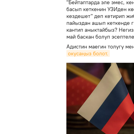
"Бейтаптарда эле эмес, ке
басып кеткенин УЗИден кө
кездешет" деп кетирип жи
пайыздан ашып кеткенде г
кантип аныктайбыз? Негиз
май баскан болуп эсептеле
Адистин маегин толугу ме
окусаңыз болот.