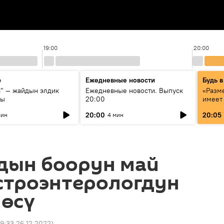
19:00
20:00
р
Ежедневные новости
Будь в
а" — жайдын элдик
Ежедневные новости. Выпуск
«Разме
сы
20:00
имеет
экспер
20:00
20:05
мин
4 мин
Росси
образ
дын боорун май
строэнтерологдун
өсү
9:33 26.12.2022
)