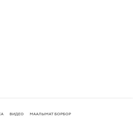
КА
ВИДЕО
МААЛЫМАТ БОРБОР