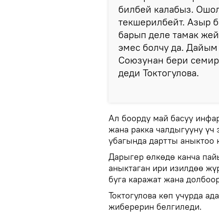
билбей калабыз. Ошол
текшерилбейт. Азыр б
барып деле тамак жей
эмес болчу да. Дайым
Союзунан бери семирү
деди Токтогулова.
Ал боорду май басуу инфар
жана ракка чалдыгууну үч
убагында дартты аныктоо 
Дарыгер өлкөдө канча пай
аныктаган ири изилдөө жү
буга каражат жана долбоо
Токтогулова көп учурда ад
жиберерин белгиледи.