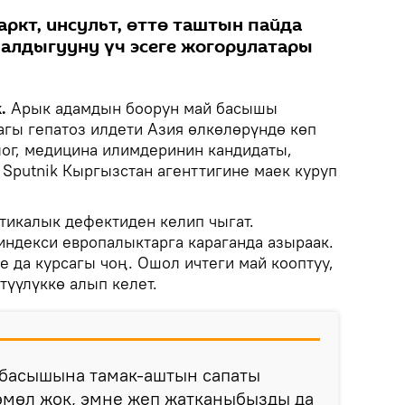
аркт, инсульт, өттө таштын пайда
чалдыгууну үч эсеге жогорулатары
k.
Арык адамдын боорун май басышы
гы гепатоз илдети Азия өлкөлөрүндө көп
ог, медицина илимдеринин кандидаты,
 Sputnik Кыргызстан агенттигине маек куруп
тикалык дефектиден келип чыгат.
ндекси европалыктарга караганда азыраак.
 да курсагы чоң. Ошол ичтеги май кооптуу,
түүлүккө алып келет.
 басышына тамак-аштын сапаты
зөмөл жок, эмне жеп жатканыбызды да