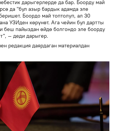
небестик дарыгерлерде да бар. Боорду май
рсө да "бул азыр бардык адамда эле
беришет. Боордо май топтолуп, ал 30
ана УЗИден көрүнөт. Ага чейин бул дартты
и беш пайыздан өйдө болгондо эле боорду
т", — деди дарыгер.
нен редакция даярдаган материалдан