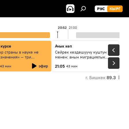
РУС
КЫРГ
20:52
21:00
 курсе
Ачык кеп
р страны в науке не
Сейрек кездешүүчү куштун изи
 значения» — три
менен: анын миграциялык
та о сотрудничестве
жолу эмнеден кабар берет?
эфир
21:05
43 мин
43 мин
и и Кыргызстана в
овании и исследованиях
г. Бишкек
89.3