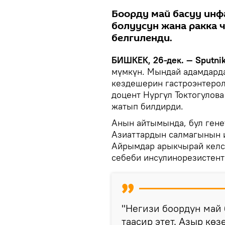
Боорду май басуу инф
болуусун жана ракка 
белгиленди.
БИШКЕК, 26-дек. — Sputni
мүмкүн. Мындай адамдарда
кездешерин гастроэнтерол
доцент Нургүл Токтогулова
жатып билдирди.
Анын айтымында, бул гене
Азиаттардын салмагынын и
Айрымдар арыкчырай келсе
себеби инсулинорезистент
"Негизи боордун май
таасир этет. Азыр кө