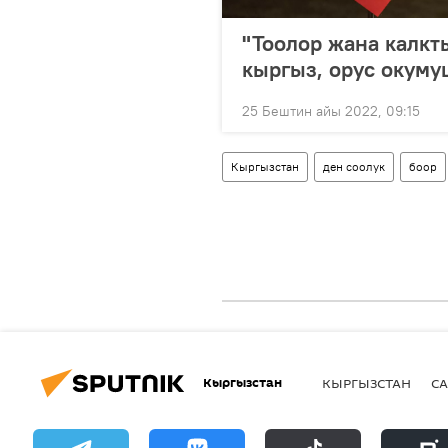
"Тоолор жана калкт
кыргыз, орус окуму
25 Бештин айы 2022, 09:15
Кыргызстан
ден соолук
боор
Кыргызстан
КЫРГЫЗСТАН
СА