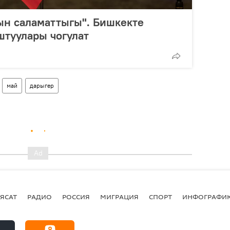
ын саламаттыгы". Бишкекте
штуулары чогулат
май
дарыгер
ЯСАТ
РАДИО
РОССИЯ
МИГРАЦИЯ
СПОРТ
ИНФОГРАФИ