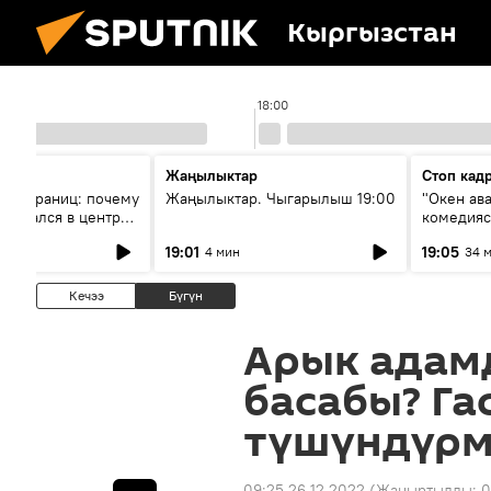
Кыргызстан
18:00
Жаңылыктар
Стоп кад
без границ: почему
Жаңылыктар. Чыгарылыш 19:00
"Окен ав
оказался в центре
комедия
знеса
19:01
19:05
4 мин
34 
Кечээ
Бүгүн
Арык адам
басабы? Га
түшүндүрм
09:25 26.12.2022
(Жаңыртылды:
0