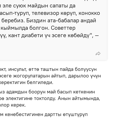
 эле суюк майдын сапаты да
асып-туруп, телевизор көрүп, конокко
 беребиз. Биздин ата-бабалар андай
 кыймылда болгон. Советтер
ү, кант диабети үч эсеге көбөйдү", —
кт, инсульт, өттө таштын пайда болуусун
 эсеге жогорулатарын айтып, дарылоо үчүн
керектигин белгиледи.
ыз адамдын боорун май басып кеткенин
рө электигине токтолду. Анын айтымында,
рлор керек.
ам кенебестигинен дартты өтүштүрүп