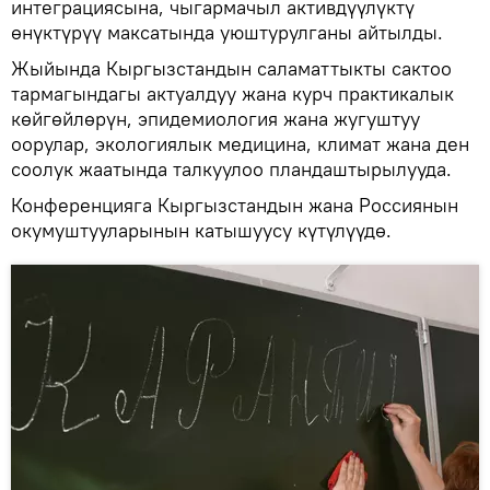
интеграциясына, чыгармачыл активдүүлүктү
өнүктүрүү максатында уюштурулганы айтылды.
Жыйында Кыргызстандын саламаттыкты сактоо
тармагындагы актуалдуу жана курч практикалык
көйгөйлөрүн, эпидемиология жана жугуштуу
оорулар, экологиялык медицина, климат жана ден
соолук жаатында талкуулоо пландаштырылууда.
Конференцияга Кыргызстандын жана Россиянын
окумуштууларынын катышуусу күтүлүүдө.