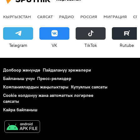
КЫРГЫЗСТАН
САЯСАТ
РАДИО
РОССИЯ
МИГРАЦИЯ
СП
Telegram
VK
ТikТоk
Rutube
Долбоор жөнүндө
Пайдалануу эрежелери
Байланыш үчүн
Пресс-релиздер
Компаниялардын жаңылыктары
Купуялык саясаты
Cookie колдонуу жана автоматтык логирлөө
саясаты
Кайра байланыш