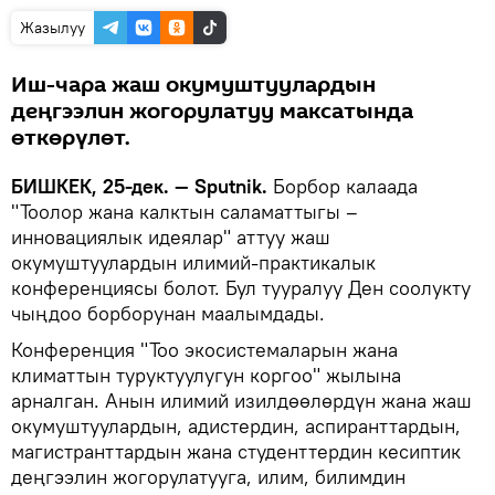
Жазылуу
Иш-чара жаш окумуштуулардын
деңгээлин жогорулатуу максатында
өткөрүлөт.
БИШКЕК, 25-дек. — Sputnik.
Борбор калаада
"Тоолор жана калктын саламаттыгы –
инновациялык идеялар" аттуу жаш
окумуштуулардын илимий-практикалык
конференциясы болот. Бул тууралуу Ден соолукту
чыңдоо борборунан маалымдады.
Конференция "Тоо экосистемаларын жана
климаттын туруктуулугун коргоо" жылына
арналган. Анын илимий изилдөөлөрдүн жана жаш
окумуштуулардын, адистердин, аспиранттардын,
магистранттардын жана студенттердин кесиптик
деңгээлин жогорулатууга, илим, билимдин