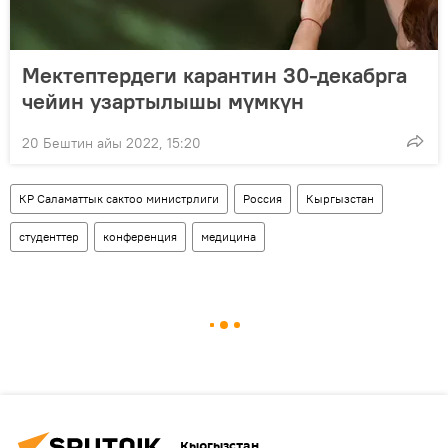
Мектептердеги карантин 30-декабрга
чейин узартылышы мүмкүн
20 Бештин айы 2022, 15:20
КР Саламаттык сактоо министрлиги
Россия
Кыргызстан
студенттер
конференция
медицина
Кыргызстан