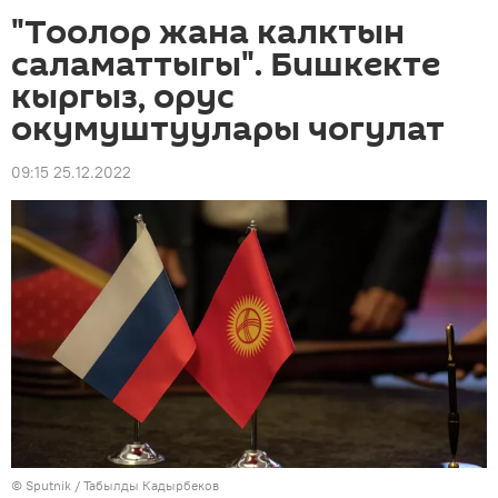
"Тоолор жана калктын
саламаттыгы". Бишкекте
кыргыз, орус
окумуштуулары чогулат
09:15 25.12.2022
©
Sputnik / Табылды Кадырбеков