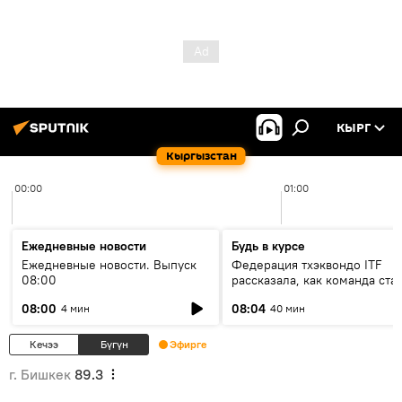
КЫРГ
Кыргызстан
00:00
01:00
Ежедневные новости
Будь в курсе
Ежедневные новости. Выпуск
Федерация тхэквондо ITF
08:00
рассказала, как команда ста
жертвой мошенников
08:00
08:04
4 мин
40 мин
Кечээ
Бүгүн
Эфирге
г. Бишкек
89.3