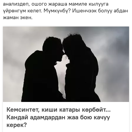
анализдеп, ошого жараша мамиле кылууга
үйрөнгүм келет. Мүмкүнбү? Ишенчээк болуу абдан
жаман экен.
Кемсинтет, киши катары көрбөйт...
Кандай адамдардан жаа бою качуу
керек?