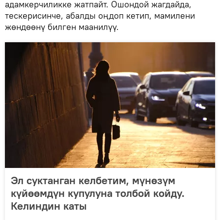
адамкерчиликке жатпайт. Ошондой жагдайда,
тескерисинче, абалды оңдоп кетип, мамилени
жөндөөнү билген маанилүү.
Эл суктанган келбетим, мүнөзүм
күйөөмдүн купулуна толбой койду.
Келиндин каты