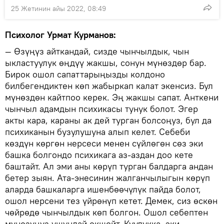
25 Жетинин айы 2022, 08:49
Психолог Урмат Курманов:
— Өзүңүз айткандай, сизде чынчылдык, чын
ыкластуулук өңдүү жакшы, сонун мүнөздөр бар.
Бирок ошол сапаттарыңызды колдоно
билбегендиктен көп жабыркап калат экенсиз. Бул
мүнөздөн кайтпоо керек. Эң жакшы сапат. Анткени
чынчыл адамдын психикасы тунук болот. Эгер
акты кара, караны ак дей турган болсоңуз, бул да
психиканын бузулушуна алып келет. Себеби
көздүн көргөн нерсеси менен сүйлөгөн сөз эки
башка болгондо психикага аз-аздан доо кете
баштайт. Ал эми аны көрүп турган балдарга андан
бетер зыян. Ата-энесинин жалганчылыгын көрүп
аларда башкаларга ишенбөөчүлүк пайда болот,
ошол нерсени тез үйрөнүп кетет. Демек, сиз өскөн
чөйрөдө чынчылдык көп болгон. Ошол себептен
мүнөзүңүз ушундай окшойт. Куулукка, эки