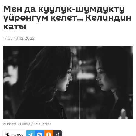
Мен да куулук-шумдукту
үйрөнгүм келет... Келиндин
каты
17:53 10.12.2022
© Photo / Pexels / Eric Torres
Жазылуу