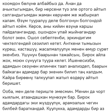
коомдон бөлүнө албайбыз да. Анан да
ачыктыгымдан, бир нерсени түз эле ортого айтып
салгандыгымдан жаман көрүнөм же жабыркап
калам. Өзүм тууралуу деле болгонун болгондой
айтып коём. Көрсө, аны кийин өзүңө каршы
пайдалангандар, ошондон упай жыйнагандар
болот экен. Ошол себептенби, эркиндигим
чектелгендей сезилип кетет. Анткени тымызын
күрөш, касташуу, жасалмалуулук менен өмүр сүрөт
экенбиз. Ушунун баарынан тажайсың. Бирок айла
жок, моюн сунууга туура келет. Ишенесизби,
адамдын сөзүнөн илинчек таап анализдеп, баарын
байкаган адамдар бар экенин билип таң калдым.
Кайра бирөөнү талкуулап жатып өздөрү айтып
беришет.
Ооба, мен деле периште эмесмин. Менин да чорт
кыялым, атаандашкан мүнөзүм бар. Бирок
адамдардагы эки жүздүүлүк, арамзалык чегин
билбей бараткандай. Куулукка, адамдарды бир аз