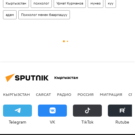
Кыргызстан
психолог
Урмат Курманов
мүнөз
куу
адам
Психолог менен баарлашуу
Кыргызстан
КЫРГЫЗСТАН
САЯСАТ
РАДИО
РОССИЯ
МИГРАЦИЯ
СП
Telegram
VK
ТikТоk
Rutube