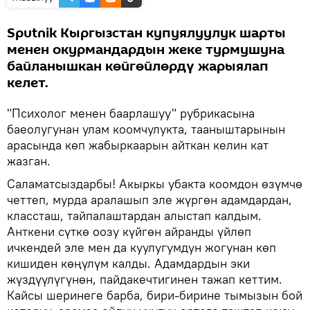
Sputnik Кыргызстан купуялуулук шарты
менен окурмандардын жеке турмушуна
байланышкан көйгөйлөрдү жарыялап
келет.
"Психолог менен баарлашуу" рубрикасына
баеолугунан улам коомчулукта, тааныштарынын
арасында көп жабыркаарын айткан келин кат
жазган.
Саламатсыздарбы! Акыркы убакта коомдон өзүмчө
четтеп, мурда аралашып эле жүргөн адамдардан,
классташ, тайпалаштардан алыстап калдым.
Анткени сүткө оозу күйгөн айранды үйлөп
ичкендей эле мен да куулугумдун жогунан көп
кишиден көңүлүм калды. Адамдардын эки
жүздүүлүгүнөн, пайдакечтигинен тажап кеттим.
Кайсы шеринеге барба, бири-бирине тымызын бой