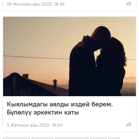
26 Жетинин айы 2022, 18:34
Кыялымдагы аялды издей берем.
Бүлөлүү эркектин каты
5 Жетинин айы 2022, 18:04