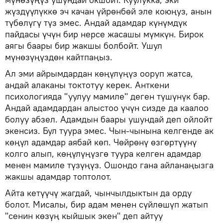
жүздүүлүккө эч качан үйрөнбөй эле коюңуз, анын
түбөлүгү түз эмес. Андай адамдар күнүмдүк
пайдасы үчүн бир нерсе жасашы мүмкүн. Бирок
аягы баары бир жакшы болбойт. Ушул
мүнөзүңүздөн кайтпаңыз.
Ал эми айрымдардан көңүлүңүз ооруп жатса,
андай алаканы токтотуу керек. Анткени
психологияда "уулуу мамиле" деген түшүнүк бар.
Андай адамдардан алыстоо үчүн сизде да каалоо
болуу абзел. Адамдын баары ушундай деп ойлойт
экенсиз. Бул туура эмес. Чын-чынына келгенде ак
көңүл адамдар аябай көп. Чөйрөнү өзгөртүүнү
колго алып, көңүлүңүзгө туура келген адамдар
менен мамиле түзүңүз. Ошондо гана айланаңызга
жакшы адамдар топтолот.
Айта кетүүчү жагдай, чынчылдыктын да орду
болот. Мисалы, бир адам менен сүйлөшүп жатып
"сенин көзүң кыйшык экен" деп айтуу