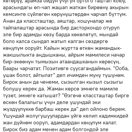
көтөрүү, арамза ойдун учугун ортого таштап коюу,
арасындагы өп-чап жашап жаткан бирөөнү акырын
кемсинте сүйлөгөн көрүнүштөрдөн чарчап бүттүм.
Анан да классташтар, аяштар, кошуналар же
тайпалаштар арасында бир дасторкондо отуруп
эле бир адамды көзү барда көкөлөтүп, мындай
боло калса сындап жатып калган сөздөргө
көңүлүм ооруйт. Кайын журтта өткөн жамандык-
жакшылыкта аңдышканы, айрым мамилеси начар
бир-экөөнүн тымызын атаандашканын көрөсүң.
Баары чарчатат. Позитивге суусагандаймын. "Ооба,
ушак болот, айтылат" деп ичимден муну түшүнөм.
Бирок анын да ченеми, сызылган кызыл сызыгы
болушу керек да. Жаман көрсө эмнеге мамиле
түзөт, эмнеге катышат? "Өзгөчө классташтар бирге
өскөн балалыгы үчүн деле ушундай эки
жүздүүлүккө барбаш керек да" деп ойлоно берем.
Ушундай жолугушуулардан үйгө келип кадимкидей
жан дүйнөм ооруп, адамдардан көңүлүм калат.
Бирок биз адам менен адам болгондой эле