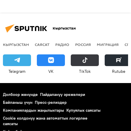
Кыргызстан
КЫРГЫЗСТАН
САЯСАТ
РАДИО
РОССИЯ
МИГРАЦИЯ
СП
Telegram
VK
ТikТоk
Rutube
Долбоор жөнүндө
Пайдалануу эрежелери
Байланыш үчүн
Пресс-релиздер
Компаниялардын жаңылыктары
Купуялык саясаты
Cookie колдонуу жана автоматтык логирлөө
саясаты