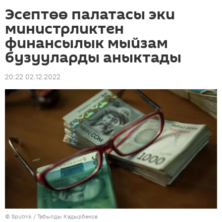
Эсептөө палатасы эки
министрликтен
финансылык мыйзам
бузууларды аныктады
20:22 02.12.2022
©
Sputnik / Табылды Кадырбеков