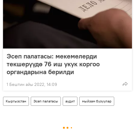
Эсеп палатасы: мекемелерди
текшерүүдө 76 иш укук коргоо
органдарына берилди
1 Бештин айы 2022, 14:09
Кыргызстан
Эсеп палатасы
аудит
мыйзам бузуулар