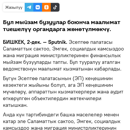
Жазылуу
Бул мыйзам бузуулар боюнча маалымат
тиешелүү органдарга жөнөтүлмөкчү.
БИШКЕК, 2-дек. — Sputnik.
Эсептөө палатасы
Саламаттык сактоо, Эмгек, социалдык камсыздоо
жана миграция министрликтеринен финансылык
мыйзам бузууларды тапты. Бул тууралуу аталган
ведомствонун маалымат кызматынан кабарлады.
Бүгүн Эсептөө палатасынын (ЭП) кеңешинин
кезектеги жыйыны болуп, ага ЭП кеңешинин
мүчөлөрү, аппараттын кызматкерлери жана аудит
өткөрүлгөн объектилердин жетекчилери
катышкан.
Анда күн тартибиндеги башка маселелер менен
катар эле Саламаттык сактоо, Эмгек, социалдык
камсыздоо жана миграция министрликтеринин