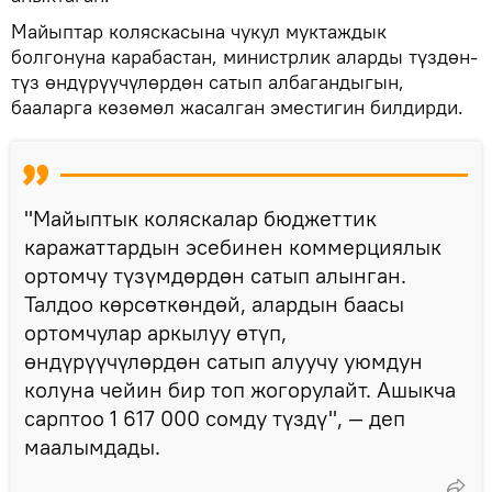
Майыптар коляскасына чукул муктаждык
болгонуна карабастан, министрлик аларды түздөн-
түз өндүрүүчүлөрдөн сатып албагандыгын,
бааларга көзөмөл жасалган эместигин билдирди.
"Майыптык коляскалар бюджеттик
каражаттардын эсебинен коммерциялык
ортомчу түзүмдөрдөн сатып алынган.
Талдоо көрсөткөндөй, алардын баасы
ортомчулар аркылуу өтүп,
өндүрүүчүлөрдөн сатып алуучу уюмдун
колуна чейин бир топ жогорулайт. Ашыкча
сарптоо 1 617 000 сомду түздү", — деп
маалымдады.