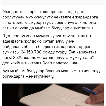
Мындан тышкары, текшере келгенде ден
соолугунан мүмкүнчүлүгү чектелген жарандарга
санаториялык-курорттук дарыланууга жолдомо
сатып алууда да мыйзам бузуулар аныкталган.
"Ден соолугунан мүмкүнчүлүктөрү чектелген
адамдарга жолдомо сатып алуу үчүн
пайдаланылбаган бюджеттик каражаттардын
суммасы 34 150 700 сомду түздү. Бул каражатка
дагы 2529 жолдомо сатып алууга мүмкүн эле", —
деп жыйынтыктады Эсеп палатасынан.
Бул мыйзам бузуулар боюнча маалымат тиешелүү
органдарга жөнөтүлмөкчү.