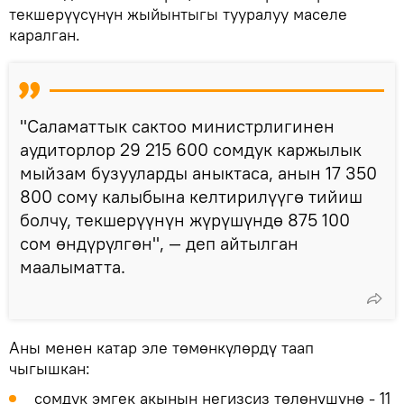
текшерүүсүнүн жыйынтыгы тууралуу маселе
каралган.
"Саламаттык сактоо министрлигинен
аудиторлор 29 215 600 сомдук каржылык
мыйзам бузууларды аныктаса, анын 17 350
800 сому калыбына келтирилүүгө тийиш
болчу, текшерүүнүн жүрүшүндө 875 100
сом өндүрүлгөн", — деп айтылган
маалыматта.
Аны менен катар эле төмөнкүлөрдү таап
чыгышкан:
сомдук эмгек акынын негизсиз төлөнүшүнө - 11