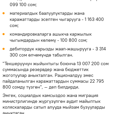
099 100 сом;
материалдык баалуулуктарды жана
каражаттарды эсептен чыгарууга - 1 163 400
сом;
командировкаларга ашыкча каржылык
чыгымдардын көлөмү - 100 800 сом;
дебитордук карызды жаап-жашырууга - 3 314
300 сом өлчөмүндө табылган.
"Текшерүүнүн жыйынтыгы боюнча 13 007 200 сом
суммасында резервдер жана бюджеттик
жоготуулар аныкталган. Рационалдуу эмес
пайдаланылган каражаттардын суммасы 22 795
800 сомду түзгөн", — деп билдирди.
Эмгек, социалдык камсыздоо жана миграция
министрлигинде жүргүзүлгөн аудит майыптык
коляскаларды сатып алууда мыйзам бузууларды
аныктаган.