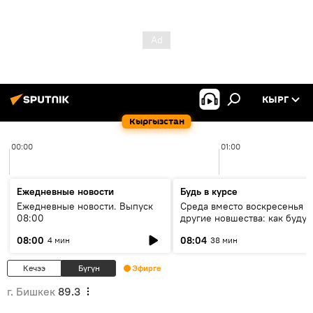
КЫРГ
Кыргызстан
00:00
01:00
Ежедневные новости
Будь в курсе
Ежедневные новости. Выпуск
Среда вместо воскресенья и
08:00
другие новшества: как будут
проходить выборы в КР?
08:00
08:04
4 мин
38 мин
Кечээ
Бүгүн
Эфирге
г. Бишкек
89.3